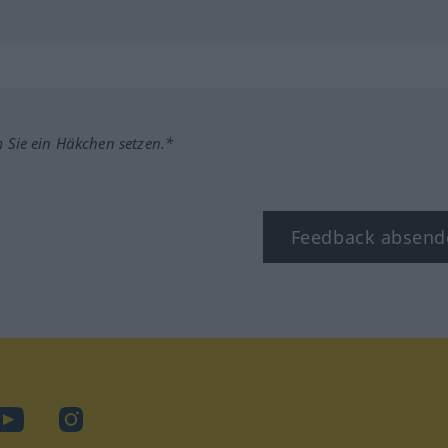
m Sie ein Häkchen setzen.*
Feedback absend
ook
YouTube
Instagram