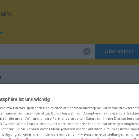
HMEN
Übersetzen
g
ng für "Behausung"
atsphäre ist uns wichtig
sere
716
-Partner speichern und greifen auf personenbezogene Daten wie Browserdat
tzung
Kennungen auf Ihrem Gerät zu. Durch Auswahl von Akzeptieren aktivieren Sie Trackin
n für die unter „Wir und unsere Partner verarbeiten Daten, um Ihnen Dienste bereitz
n Zwecke. Wenn Tracker deaktiviert sind, sind manche Inhalte und Anzeigen mögliche
evant für Sie. Sie können dieses Menü jederzeit wieder aufrufen, um Ihre Einstellung
inwilligung zu widerrufen, indem Sie auf den Link Privatsphäre-Einstellungen am unt