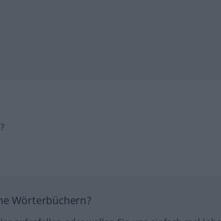
h?
ine Wörterbüchern?