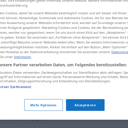
cken. Ihre Einstellungen gelten innerhalb unseres Website. Weitere Informationen fin
enschutzerklärung.
en Cookies, damit Sie unsere Webseite bestmöglich nutzen und wir besser mit Ihnen
en können. Notwendige, funktionale und statistische Cookies, die für den Betrieb d
ischen Auswertung unserer Webseite erforderlich sind, werden auf Grundlage unserer
tippen)
hrem Endgerät gespeichert. Marketing-Cookies und Cookies, die der Bereitstellung per
nen, werden nur gespeichert, wenn Sie uns durch einen Klick auf den „Akzeptieren“-
nis geben. Klicken Sie ansonsten auf „Fortfahren ohne Akzeptieren“. Sie können Ihre 
ür zukünftige Besuche unserer Webseite widerrufen. Wenn Sie weitere Informationen 
assungsmöglichkeiten möchten, klicken Sie einfach auf den Button „Mehr Optionen“
de Hinweise zu der Datenverarbeitung entnehmen Sie ansonsten unserer
Datenschut
 Sie unser
Impressum
.
Behausung
unsere Partner verarbeiten Daten, um Folgendes bereitzustellen:
ocation-Daten verwenden. Geräteeigenschaften zur Identifikation aktiv abfragen. Sp
griff auf Informationen auf einem Gerät. Personalisierte Werbung und Inhalte, Mes
 Inhalten, Zielgruppenforschung und Entwicklung von Dienstleistungen.
"
artner (Lieferanten)
nung (Hauptform)
,
Residenz
Mehr Optionen
Akzeptieren
genheim
,
Hütte (ugs.)