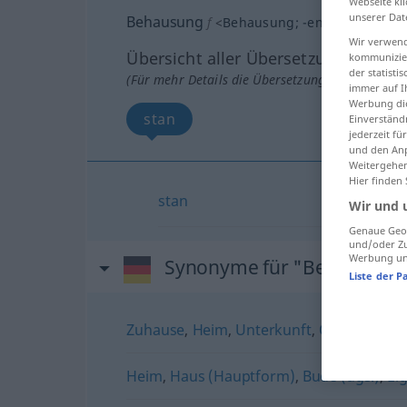
Webseite kli
unserer Dat
Behausung
f
<
Behausung
;
-en
>
Wir verwend
Übersicht aller Übersetzungen
kommunizier
der statist
(Für mehr Details die Übersetzung anklicken/an
immer auf I
Werbung die
stan
Einverständ
jederzeit f
und den Anp
Weitergehen
Hier finden
stan
Wir und 
Genaue Geol
und/oder Zu
Werbung und
Synonyme für "Behausung
Liste der P
Zuhause
,
Heim
,
Unterkunft
,
Obdach
,
Woh
Heim
,
Haus (Hauptform)
,
Bude (ugs.)
,
Ei