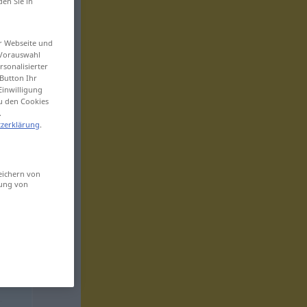
den Sie in
er Webseite und
 Vorauswahl
sonalisierter
Button Ihr
Einwilligung
zu den Cookies
.
zerklärung
.
eichern von
sung von