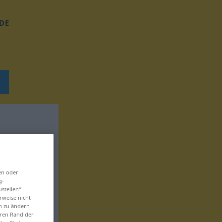
DE
en oder
g-
ustellen“
rweise nicht
en zu ändern
eren Rand der