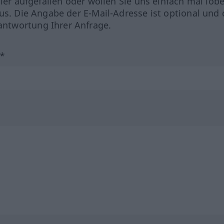
hler aufgefallen oder wollen Sie uns einfach mal lob
us. Die Angabe der E-Mail-Adresse ist optional und 
ntwortung Ihrer Anfrage.
?*