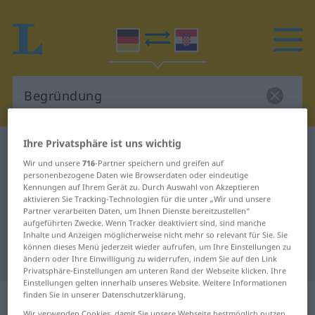
Ihre Privatsphäre ist uns wichtig
Deutsch-Kroatisch Wörterbuch
Begründung
Wir und unsere
716
-Partner speichern und greifen auf
Deutsch-Kroatisch Übersetzung für
personenbezogene Daten wie Browserdaten oder eindeutige
Kennungen auf Ihrem Gerät zu. Durch Auswahl von Akzeptieren
"Begründung"
aktivieren Sie Tracking-Technologien für die unter „Wir und unsere
Partner verarbeiten Daten, um Ihnen Dienste bereitzustellen“
aufgeführten Zwecke. Wenn Tracker deaktiviert sind, sind manche
"Begründung" Kroatisch
Inhalte und Anzeigen möglicherweise nicht mehr so relevant für Sie. Sie
können dieses Menü jederzeit wieder aufrufen, um Ihre Einstellungen zu
Übersetzung
ändern oder Ihre Einwilligung zu widerrufen, indem Sie auf den Link
Privatsphäre-Einstellungen am unteren Rand der Webseite klicken. Ihre
Einstellungen gelten innerhalb unseres Website. Weitere Informationen
„Begründung“
: Femininum
finden Sie in unserer Datenschutzerklärung.
Wir verwenden Cookies, damit Sie unsere Webseite bestmöglich nutzen