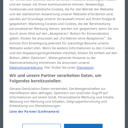
und wir besser mit Ihnen kommunizieren können. Notwendige,
Begründung
f
<
Begründung
;
-en
>
funktionale und statistische Cookies, die für den Betrieb der Webseite
und der statistischen Auswertung unserer Webseite erforderlich sind,
Übersicht aller Übersetzungen
werden auf Grundlage unserer Vorauswahl immer auf Ihrem Endgerät
gespeichert. Marketing-Cookies und Cookies, die der Bereitstellung
(Für mehr Details die Übersetzung anklicken/antippen)
personalisierter Werbung dienen, werden nur gespeichert, wenn Sie uns
durch einen Klick auf den „Akzeptieren“-Button Ihr Einverständnis
zasnivanje, obrazloženje
geben. Klicken Sie ansonsten auf „Fortfahren ohne Akzeptieren“. Sie
können Ihre Einwilligung jederzeit für zukünftige Besuche unserer
Webseite widerrufen. Wenn Sie weitere Informationen zu den Cookies
und den Anpassungsmöglichkeiten möchten, klicken Sie einfach auf den
Button „Mehr Optionen“. Weitergehende Hinweise zu der
Datenverarbeitung entnehmen Sie ansonsten unserer
Datenschutzerklärung
. Hier finden Sie unser
Impressum
.
zasnivanje
Begründung
Theorie,
Wir und unsere Partner verarbeiten Daten, um
Arbeitsverhältnis
Folgendes bereitzustellen:
Genaue Geolocation-Daten verwenden. Geräteeigenschaften zur
obrazloženje
Begründung
Erläuterung
Identifikation aktiv abfragen. Speichern von und/oder Zugriff auf
Informationen auf einem Gerät. Personalisierte Werbung und Inhalte,
Messung von Werbung und Inhalten, Zielgruppenforschung und
Entwicklung von Dienstleistungen.
Synonyme für "Begründung"
Liste der Partner (Lieferanten)