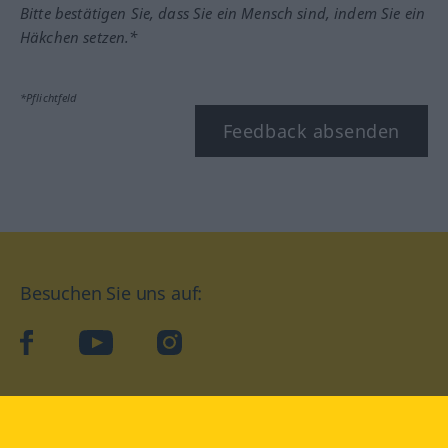
Bitte bestätigen Sie, dass Sie ein Mensch sind, indem Sie ein
Häkchen setzen.*
*Pflichtfeld
Feedback absenden
Besuchen Sie uns auf:
facebook
YouTube
Instagram