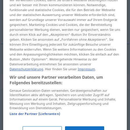
und wir besser mit Ihnen kommunizieren können. Notwendige,
Übersicht aller Übersetzungen
funktionale und statistische Cookies, die für den Betrieb der Webseite
und der statistischen Auswertung unserer Webseite erforderlich sind,
(Für mehr Details die Übersetzung anklicken/antippen)
werden auf Grundlage unserer Vorauswahl immer auf Ihrem Endgerät
gespeichert. Marketing-Cookies und Cookies, die der Bereitstellung
obraditi
personalisierter Werbung dienen, werden nur gespeichert, wenn Sie uns
durch einen Klick auf den „Akzeptieren“-Button Ihr Einverständnis
geben. Klicken Sie ansonsten auf „Fortfahren ohne Akzeptieren“. Sie
können Ihre Einwilligung jederzeit für zukünftige Besuche unserer
Webseite widerrufen. Wenn Sie weitere Informationen zu den Cookies
und den Anpassungsmöglichkeiten möchten, klicken Sie einfach auf den
Button „Mehr Optionen“. Weitergehende Hinweise zu der
obraditi
(-ađivati)
bearbeiten
Antrag, Ackerboden
Datenverarbeitung entnehmen Sie ansonsten unserer
Datenschutzerklärung
. Hier finden Sie unser
Impressum
.
Wir und unsere Partner verarbeiten Daten, um
Synonyme für "bearbeiten"
Folgendes bereitzustellen:
Genaue Geolocation-Daten verwenden. Geräteeigenschaften zur
Identifikation aktiv abfragen. Speichern von und/oder Zugriff auf
Informationen auf einem Gerät. Personalisierte Werbung und Inhalte,
untersuchen
Messung von Werbung und Inhalten, Zielgruppenforschung und
Entwicklung von Dienstleistungen.
Liste der Partner (Lieferanten)
überreden (wollen) (ugs.)
,
einreden (auf jemanden)