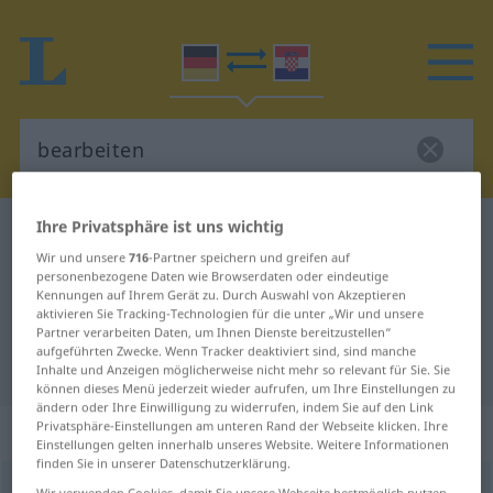
Ihre Privatsphäre ist uns wichtig
Deutsch-Kroatisch Wörterbuch
bearbeiten
Wir und unsere
716
-Partner speichern und greifen auf
Deutsch-Kroatisch Übersetzung für
personenbezogene Daten wie Browserdaten oder eindeutige
Kennungen auf Ihrem Gerät zu. Durch Auswahl von Akzeptieren
"bearbeiten"
aktivieren Sie Tracking-Technologien für die unter „Wir und unsere
Partner verarbeiten Daten, um Ihnen Dienste bereitzustellen“
aufgeführten Zwecke. Wenn Tracker deaktiviert sind, sind manche
"bearbeiten" Kroatisch Übersetzung
Inhalte und Anzeigen möglicherweise nicht mehr so relevant für Sie. Sie
können dieses Menü jederzeit wieder aufrufen, um Ihre Einstellungen zu
ändern oder Ihre Einwilligung zu widerrufen, indem Sie auf den Link
„bearbeiten“
Privatsphäre-Einstellungen am unteren Rand der Webseite klicken. Ihre
Einstellungen gelten innerhalb unseres Website. Weitere Informationen
finden Sie in unserer Datenschutzerklärung.
bearbeiten
Wir verwenden Cookies, damit Sie unsere Webseite bestmöglich nutzen