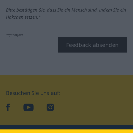
Bitte bestätigen Sie, dass Sie ein Mensch sind, indem Sie ein
Häkchen setzen.*
*Pflichtfeld
Feedback absenden
Besuchen Sie uns auf:
facebook
YouTube
Instagram