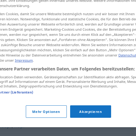
cken. Ihre Einstellungen gelten innerhalb unseres Website. Weitere Informationen fin
enschutzerklärung.
en Cookies, damit Sie unsere Webseite bestmöglich nutzen und wir besser mit Ihnen
en können. Notwendige, funktionale und statistische Cookies, die für den Betrieb d
ischen Auswertung unserer Webseite erforderlich sind, werden auf Grundlage unserer
tippen)
hrem Endgerät gespeichert. Marketing-Cookies und Cookies, die der Bereitstellung per
nen, werden nur gespeichert, wenn Sie uns durch einen Klick auf den „Akzeptieren“-
nis geben. Klicken Sie ansonsten auf „Fortfahren ohne Akzeptieren“. Sie können Ihre 
ür zukünftige Besuche unserer Webseite widerrufen. Wenn Sie weitere Informationen 
assungsmöglichkeiten möchten, klicken Sie einfach auf den Button „Mehr Optionen“
de Hinweise zu der Datenverarbeitung entnehmen Sie ansonsten unserer
Datenschut
 Sie unser
Impressum
.
Ballon
unsere Partner verarbeiten Daten, um Folgendes bereitzustellen:
ocation-Daten verwenden. Geräteeigenschaften zur Identifikation aktiv abfragen. Sp
griff auf Informationen auf einem Gerät. Personalisierte Werbung und Inhalte, Mes
 Inhalten, Zielgruppenforschung und Entwicklung von Dienstleistungen.
artner (Lieferanten)
Mehr Optionen
Akzeptieren
Haupt
,
Kopf