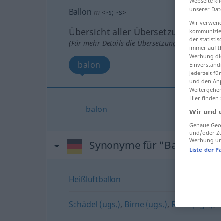
Webseite kli
unserer Dat
Ballon
m
<
-s
;
-s
>
Wir verwend
Übersicht aller Übersetzungen
kommunizier
der statist
(Für mehr Details die Übersetzung anklicken/an
immer auf I
Werbung die
balon
Einverständ
jederzeit f
und den Anp
Weitergehen
Hier finden
balon
Wir und 
Genaue Geol
und/oder Zu
Werbung und
Synonyme für "Ballon"
Liste der P
Heißluftballon
Schädel (ugs.)
,
Birne (ugs.)
,
Rübe (ugs.)
,