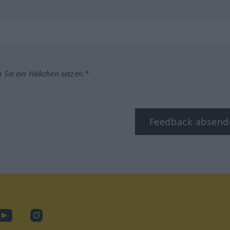
m Sie ein Häkchen setzen.*
Feedback absend
ook
YouTube
Instagram