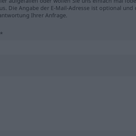
hler aufgefallen oder wollen Sie uns einfach mal lob
us. Die Angabe der E-Mail-Adresse ist optional und 
ntwortung Ihrer Anfrage.
?*