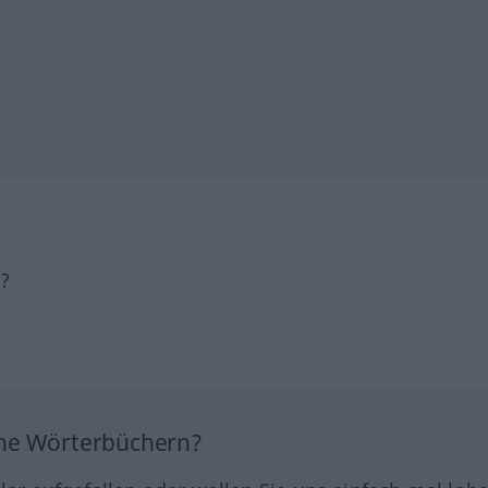
h?
ine Wörterbüchern?