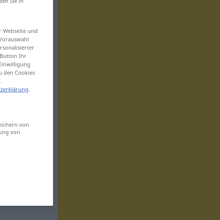
den Sie in
er Webseite und
 Vorauswahl
sonalisierter
Button Ihr
Einwilligung
zu den Cookies
.
zerklärung
.
eichern von
sung von