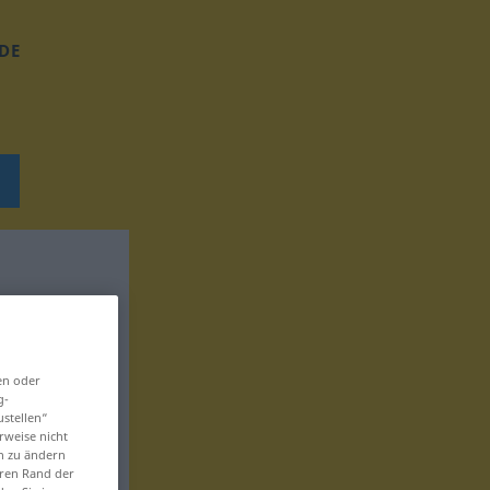
DE
en oder
g-
ustellen“
rweise nicht
en zu ändern
eren Rand der