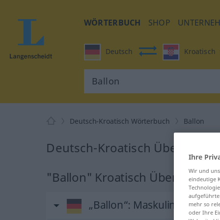
WÖRTERBUCH
SHOP
UNTERNE
Deutsch
Kroatisch
Deutsch-Kroatisch Wörterbuch
Ballon
Deutsch-Kroatisch Übersetzung
Ihre Priv
Wir und un
"Ballon" Kroatisch Übersetzun
eindeutige 
Technologie
aufgeführte
„Ballon“
: Maskulinum
mehr so rel
oder Ihre E