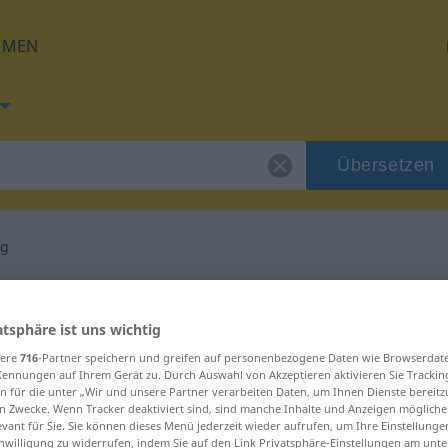
HMEN
Übersetzen
ng
g für "Ausstattung"
atsphäre ist uns wichtig
etzung
sere
716
-Partner speichern und greifen auf personenbezogene Daten wie Browserdat
Kennungen auf Ihrem Gerät zu. Durch Auswahl von Akzeptieren aktivieren Sie Trackin
n für die unter „Wir und unsere Partner verarbeiten Daten, um Ihnen Dienste bereitz
n Zwecke. Wenn Tracker deaktiviert sind, sind manche Inhalte und Anzeigen mögliche
evant für Sie. Sie können dieses Menü jederzeit wieder aufrufen, um Ihre Einstellung
inwilligung zu widerrufen, indem Sie auf den Link Privatsphäre-Einstellungen am unt