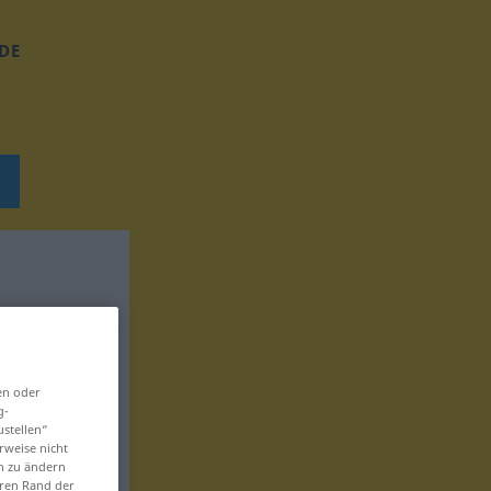
DE
en oder
g-
ustellen“
rweise nicht
en zu ändern
eren Rand der