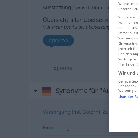
Webseite kli
Ausstattung
f
<
Ausstattung
;
-en
>
unserer Dat
Wir verwend
Übersicht aller Übersetzungen
kommunizier
(Für mehr Details die Übersetzung anklicken/an
der statist
immer auf I
Werbung die
oprema
Einverständ
jederzeit f
und den Anp
Weitergehen
Hier finden
oprema
Wir und 
Genaue Geol
und/oder Zu
Synonyme für "Ausstattun
Werbung und
Liste der P
Versorgung (mit Gütern)
,
Zuwendung (vo
Einrichtung