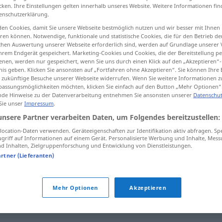
cken. Ihre Einstellungen gelten innerhalb unseres Website. Weitere Informationen fin
enschutzerklärung.
en Cookies, damit Sie unsere Webseite bestmöglich nutzen und wir besser mit Ihnen
en können. Notwendige, funktionale und statistische Cookies, die für den Betrieb d
tippen)
ischen Auswertung unserer Webseite erforderlich sind, werden auf Grundlage unserer
hrem Endgerät gespeichert. Marketing-Cookies und Cookies, die der Bereitstellung per
nen, werden nur gespeichert, wenn Sie uns durch einen Klick auf den „Akzeptieren“-
nis geben. Klicken Sie ansonsten auf „Fortfahren ohne Akzeptieren“. Sie können Ihre 
ür zukünftige Besuche unserer Webseite widerrufen. Wenn Sie weitere Informationen 
assungsmöglichkeiten möchten, klicken Sie einfach auf den Button „Mehr Optionen“
de Hinweise zu der Datenverarbeitung entnehmen Sie ansonsten unserer
Datenschut
 Sie unser
Impressum
.
Ausstattung
unsere Partner verarbeiten Daten, um Folgendes bereitzustellen:
ocation-Daten verwenden. Geräteeigenschaften zur Identifikation aktiv abfragen. Sp
griff auf Informationen auf einem Gerät. Personalisierte Werbung und Inhalte, Mes
g"
 Inhalten, Zielgruppenforschung und Entwicklung von Dienstleistungen.
artner (Lieferanten)
n Werten)
Mehr Optionen
Akzeptieren