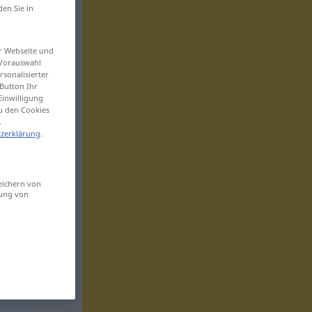
den Sie in
er Webseite und
 Vorauswahl
sonalisierter
Button Ihr
Einwilligung
zu den Cookies
.
zerklärung
.
eichern von
sung von