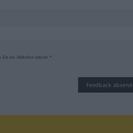
m Sie ein Häkchen setzen.*
Feedback absend