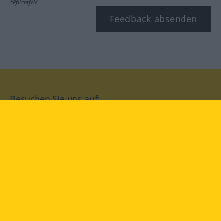
*Pflichtfeld
Feedback absenden
Besuchen Sie uns auf:
facebook
YouTube
Instagram
Langenscheidt
NUTZUNGSBEDINGUNGEN