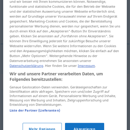
und wir besser mit Ihnen kommunizieren können. Notwendige,
funktionale und statistische Cookies, die für den Betrieb der Webseite
Übersicht aller Übersetzungen
und der statistischen Auswertung unserer Webseite erforderlich sind,
werden auf Grundlage unserer Vorauswahl immer auf Ihrem Endgerät
(Für mehr Details die Übersetzung anklicken/antippen)
gespeichert. Marketing-Cookies und Cookies, die der Bereitstellung
personalisierter Werbung dienen, werden nur gespeichert, wenn Sie uns
slivnik
durch einen Klick auf den „Akzeptieren“-Button Ihr Einverständnis
geben. Klicken Sie ansonsten auf „Fortfahren ohne Akzeptieren“. Sie
können Ihre Einwilligung jederzeit für zukünftige Besuche unserer
Webseite widerrufen. Wenn Sie weitere Informationen zu den Cookies
und den Anpassungsmöglichkeiten möchten, klicken Sie einfach auf den
Button „Mehr Optionen“. Weitergehende Hinweise zu der
slivnik
Ausguss
Küche
Datenverarbeitung entnehmen Sie ansonsten unserer
Datenschutzerklärung
. Hier finden Sie unser
Impressum
.
Wir und unsere Partner verarbeiten Daten, um
Folgendes bereitzustellen:
Synonyme für "Ausguss"
Genaue Geolocation-Daten verwenden. Geräteeigenschaften zur
Identifikation aktiv abfragen. Speichern von und/oder Zugriff auf
Informationen auf einem Gerät. Personalisierte Werbung und Inhalte,
Messung von Werbung und Inhalten, Zielgruppenforschung und
Ausfluss
,
Ablauf
Entwicklung von Dienstleistungen.
Liste der Partner (Lieferanten)
Schnabel
,
Schnauze (einer Kanne) (ugs.)
Mehr Optionen
Akzeptieren
© OpenThesaurus.de