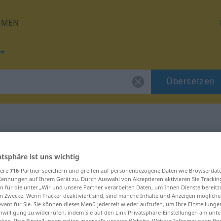
HMEN
Übersetzen
g für "Ausbund"
atsphäre ist uns wichtig
sere
716
-Partner speichern und greifen auf personenbezogene Daten wie Browserdat
ung
Kennungen auf Ihrem Gerät zu. Durch Auswahl von Akzeptieren aktivieren Sie Trackin
n für die unter „Wir und unsere Partner verarbeiten Daten, um Ihnen Dienste bereitz
n Zwecke. Wenn Tracker deaktiviert sind, sind manche Inhalte und Anzeigen mögliche
evant für Sie. Sie können dieses Menü jederzeit wieder aufrufen, um Ihre Einstellung
inwilligung zu widerrufen, indem Sie auf den Link Privatsphäre-Einstellungen am unt
cken. Ihre Einstellungen gelten innerhalb unseres Website. Weitere Informationen fin