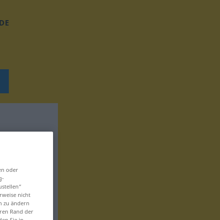
DE
en oder
g-
ustellen“
rweise nicht
en zu ändern
eren Rand der
den Sie in