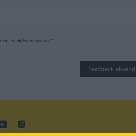
m Sie ein Häkchen setzen.*
Feedback absend
ook
YouTube
Instagram