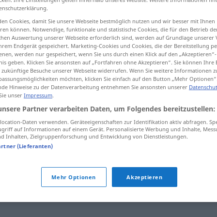
enschutzerklärung.
en Cookies, damit Sie unsere Webseite bestmöglich nutzen und wir besser mit Ihnen
en können. Notwendige, funktionale und statistische Cookies, die für den Betrieb d
ischen Auswertung unserer Webseite erforderlich sind, werden auf Grundlage unserer
tippen)
hrem Endgerät gespeichert. Marketing-Cookies und Cookies, die der Bereitstellung per
nen, werden nur gespeichert, wenn Sie uns durch einen Klick auf den „Akzeptieren“-
nis geben. Klicken Sie ansonsten auf „Fortfahren ohne Akzeptieren“. Sie können Ihre 
ür zukünftige Besuche unserer Webseite widerrufen. Wenn Sie weitere Informationen 
assungsmöglichkeiten möchten, klicken Sie einfach auf den Button „Mehr Optionen“
de Hinweise zu der Datenverarbeitung entnehmen Sie ansonsten unserer
Datenschut
 Sie unser
Impressum
.
Ausbund
unsere Partner verarbeiten Daten, um Folgendes bereitzustellen:
ocation-Daten verwenden. Geräteeigenschaften zur Identifikation aktiv abfragen. Sp
griff auf Informationen auf einem Gerät. Personalisierte Werbung und Inhalte, Mes
 Inhalten, Zielgruppenforschung und Entwicklung von Dienstleistungen.
artner (Lieferanten)
, abwertend)
,
Musterbeispiel
,
Beispiel (Hauptform)
,
Mehr Optionen
Akzeptieren