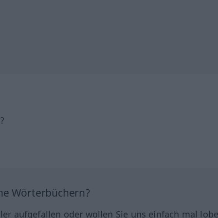
h?
ine Wörterbüchern?
hler aufgefallen oder wollen Sie uns einfach mal lob