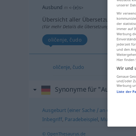
unserer Dat
Ausbund
m
<
-(e)s
>
Wir verwend
Übersicht aller Übersetzungen
kommunizier
der statist
(Für mehr Details die Übersetzung anklicken/an
immer auf I
Werbung die
oličenje, čudo
Einverständ
jederzeit f
und den Anp
Weitergehen
Hier finden
oličenje
,
čudo
Wir und 
Genaue Geol
und/oder Zu
Werbung und
Synonyme für "Ausbund"
Liste der P
Ausgeburt (einer Sache / an etwas) (geh.
Inbegriff
,
Paradebeispiel
,
Muster (an)
© OpenThesaurus.de