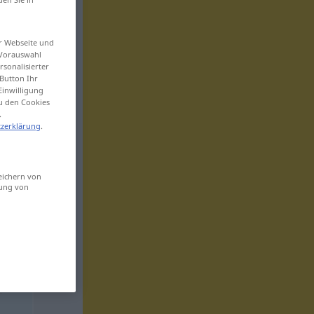
er Webseite und
 Vorauswahl
sonalisierter
Button Ihr
Einwilligung
zu den Cookies
.
zerklärung
.
eichern von
sung von