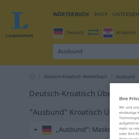
WÖRTERBUCH
SHOP
UNTERNE
Deutsch
Kroatisch
Deutsch-Kroatisch Wörterbuch
Ausbund
Deutsch-Kroatisch Übersetzun
Ihre Priv
Wir und un
"Ausbund" Kroatisch Übersetz
eindeutige 
Technologie
aufgeführte
„Ausbund“
: Maskulinum
mehr so rel
oder Ihre E
Webseite kli