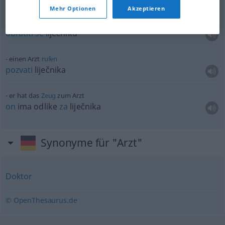
Mehr Optionen
Akzeptieren
einen Arzt
aufsuchen
obratiti
se
liječniku
einen Arzt
rufen
pozvati
liječnika
er hat das
Zeug
zum Arzt
on
ima odlike
za
liječnika
Synonyme für "Arzt"
Doktor
© OpenThesaurus.de