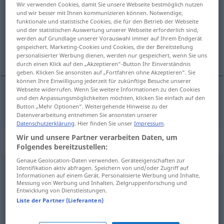
Wir verwenden Cookies, damit Sie unsere Webseite bestmöglich nutzen
und wir besser mit Ihnen kommunizieren können. Notwendige,
Übersicht aller Übersetzungen
funktionale und statistische Cookies, die für den Betrieb der Webseite
und der statistischen Auswertung unserer Webseite erforderlich sind,
(Für mehr Details die Übersetzung anklicken/antippen)
werden auf Grundlage unserer Vorauswahl immer auf Ihrem Endgerät
gespeichert. Marketing-Cookies und Cookies, die der Bereitstellung
liječnik
personalisierter Werbung dienen, werden nur gespeichert, wenn Sie uns
durch einen Klick auf den „Akzeptieren“-Button Ihr Einverständnis
geben. Klicken Sie ansonsten auf „Fortfahren ohne Akzeptieren“. Sie
können Ihre Einwilligung jederzeit für zukünftige Besuche unserer
Webseite widerrufen. Wenn Sie weitere Informationen zu den Cookies
und den Anpassungsmöglichkeiten möchten, klicken Sie einfach auf den
liječnik
Arzt
Button „Mehr Optionen“. Weitergehende Hinweise zu der
Datenverarbeitung entnehmen Sie ansonsten unserer
Datenschutzerklärung
. Hier finden Sie unser
Impressum
.
Wir und unsere Partner verarbeiten Daten, um
Beispielsätze für "Arzt"
Folgendes bereitzustellen:
Genaue Geolocation-Daten verwenden. Geräteeigenschaften zur
Identifikation aktiv abfragen. Speichern von und/oder Zugriff auf
Arzt für
Allgemeinmedizin
Informationen auf einem Gerät. Personalisierte Werbung und Inhalte,
liječnik
opće prakse
Messung von Werbung und Inhalten, Zielgruppenforschung und
Entwicklung von Dienstleistungen.
Liste der Partner (Lieferanten)
praktischer Arzt
liječnik
opće prakse