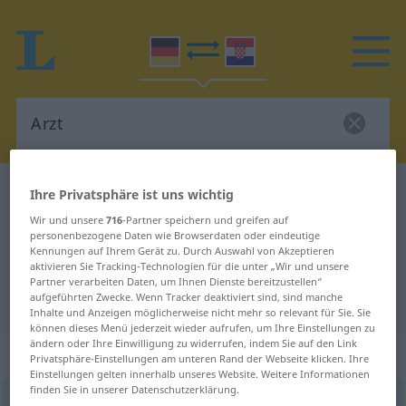
Deutsch-Kroatisch Wörterbuch
Arzt
Ihre Privatsphäre ist uns wichtig
Deutsch-Kroatisch Übersetzung für
Wir und unsere
716
-Partner speichern und greifen auf
personenbezogene Daten wie Browserdaten oder eindeutige
"Arzt"
Kennungen auf Ihrem Gerät zu. Durch Auswahl von Akzeptieren
aktivieren Sie Tracking-Technologien für die unter „Wir und unsere
Partner verarbeiten Daten, um Ihnen Dienste bereitzustellen“
aufgeführten Zwecke. Wenn Tracker deaktiviert sind, sind manche
"Arzt" Kroatisch Übersetzung
Inhalte und Anzeigen möglicherweise nicht mehr so relevant für Sie. Sie
können dieses Menü jederzeit wieder aufrufen, um Ihre Einstellungen zu
ändern oder Ihre Einwilligung zu widerrufen, indem Sie auf den Link
„Arzt“
: Maskulinum
Privatsphäre-Einstellungen am unteren Rand der Webseite klicken. Ihre
Einstellungen gelten innerhalb unseres Website. Weitere Informationen
finden Sie in unserer Datenschutzerklärung.
Arzt
m
<
-es
;
Ärzte
>