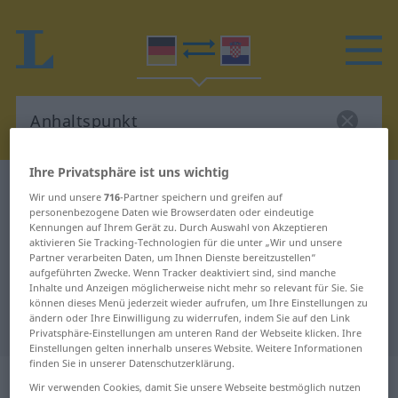
Ihre Privatsphäre ist uns wichtig
Deutsch-Kroatisch Wörterbuch
Anhaltspunkt
Wir und unsere
716
-Partner speichern und greifen auf
Deutsch-Kroatisch Übersetzung für
personenbezogene Daten wie Browserdaten oder eindeutige
Kennungen auf Ihrem Gerät zu. Durch Auswahl von Akzeptieren
"Anhaltspunkt"
aktivieren Sie Tracking-Technologien für die unter „Wir und unsere
Partner verarbeiten Daten, um Ihnen Dienste bereitzustellen“
aufgeführten Zwecke. Wenn Tracker deaktiviert sind, sind manche
Inhalte und Anzeigen möglicherweise nicht mehr so relevant für Sie. Sie
"Anhaltspunkt" Kroatisch
können dieses Menü jederzeit wieder aufrufen, um Ihre Einstellungen zu
ändern oder Ihre Einwilligung zu widerrufen, indem Sie auf den Link
Übersetzung
Privatsphäre-Einstellungen am unteren Rand der Webseite klicken. Ihre
Einstellungen gelten innerhalb unseres Website. Weitere Informationen
finden Sie in unserer Datenschutzerklärung.
„Anhaltspunkt“
: Maskulinum
Wir verwenden Cookies, damit Sie unsere Webseite bestmöglich nutzen