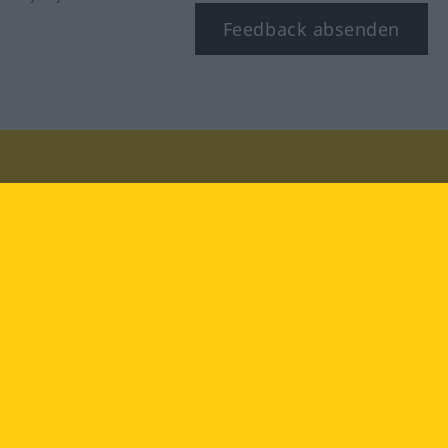
Feedback absenden
Besuchen Sie uns auf:
facebook
YouTube
Instagram
Langenscheidt
NUTZUNGSBEDINGUNGEN