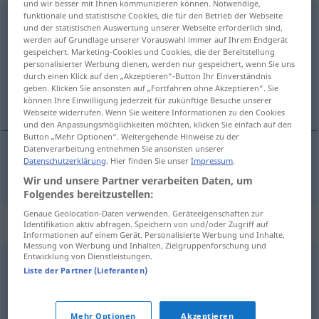
und wir besser mit Ihnen kommunizieren können. Notwendige,
funktionale und statistische Cookies, die für den Betrieb der Webseite
Anhaltspunkt
m
<
-(e)s
;
-e
>
und der statistischen Auswertung unserer Webseite erforderlich sind,
werden auf Grundlage unserer Vorauswahl immer auf Ihrem Endgerät
Übersicht aller Übersetzungen
gespeichert. Marketing-Cookies und Cookies, die der Bereitstellung
personalisierter Werbung dienen, werden nur gespeichert, wenn Sie uns
(Für mehr Details die Übersetzung anklicken/antippen)
durch einen Klick auf den „Akzeptieren“-Button Ihr Einverständnis
geben. Klicken Sie ansonsten auf „Fortfahren ohne Akzeptieren“. Sie
uporište
können Ihre Einwilligung jederzeit für zukünftige Besuche unserer
Webseite widerrufen. Wenn Sie weitere Informationen zu den Cookies
und den Anpassungsmöglichkeiten möchten, klicken Sie einfach auf den
Button „Mehr Optionen“. Weitergehende Hinweise zu der
Datenverarbeitung entnehmen Sie ansonsten unserer
Datenschutzerklärung
. Hier finden Sie unser
Impressum
.
uporište
Anhaltspunkt
Wir und unsere Partner verarbeiten Daten, um
Folgendes bereitzustellen:
Genaue Geolocation-Daten verwenden. Geräteeigenschaften zur
Synonyme für "Anhaltspunkt"
Identifikation aktiv abfragen. Speichern von und/oder Zugriff auf
Informationen auf einem Gerät. Personalisierte Werbung und Inhalte,
Messung von Werbung und Inhalten, Zielgruppenforschung und
Entwicklung von Dienstleistungen.
Hinweis
,
Moment
,
Indiz
,
Anzeichen
Liste der Partner (Lieferanten)
© OpenThesaurus.de
Mehr Optionen
Akzeptieren