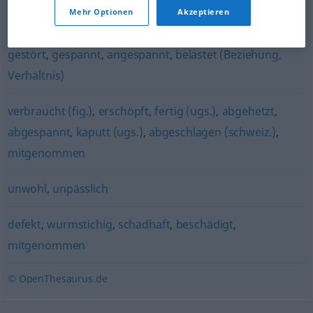
Mehr Optionen
Akzeptieren
kränklich
,
mitgenommen
,
schwach
gestört
,
gespannt
,
angespannt
,
belastet (Beziehung,
Verhältnis)
verbraucht (fig.)
,
erschöpft
,
fertig (ugs.)
,
abgehetzt
,
abgespannt
,
kaputt (ugs.)
,
abgeschlagen (schweiz.)
,
mitgenommen
unwohl
,
unpässlich
defekt
,
wurmstichig
,
schadhaft
,
beschädigt
,
mitgenommen
© OpenThesaurus.de