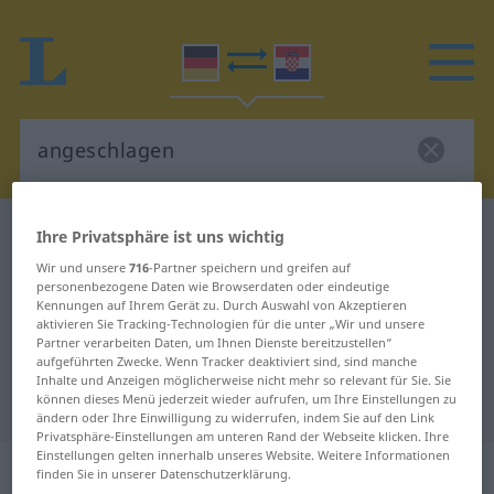
Deutsch-Kroatisch Wörterbuch
angeschlagen
Ihre Privatsphäre ist uns wichtig
Deutsch-Kroatisch Übersetzung für
Wir und unsere
716
-Partner speichern und greifen auf
personenbezogene Daten wie Browserdaten oder eindeutige
"angeschlagen"
Kennungen auf Ihrem Gerät zu. Durch Auswahl von Akzeptieren
aktivieren Sie Tracking-Technologien für die unter „Wir und unsere
Partner verarbeiten Daten, um Ihnen Dienste bereitzustellen“
aufgeführten Zwecke. Wenn Tracker deaktiviert sind, sind manche
"angeschlagen" Kroatisch
Inhalte und Anzeigen möglicherweise nicht mehr so relevant für Sie. Sie
können dieses Menü jederzeit wieder aufrufen, um Ihre Einstellungen zu
Übersetzung
ändern oder Ihre Einwilligung zu widerrufen, indem Sie auf den Link
Privatsphäre-Einstellungen am unteren Rand der Webseite klicken. Ihre
Einstellungen gelten innerhalb unseres Website. Weitere Informationen
„angeschlagen“
finden Sie in unserer Datenschutzerklärung.