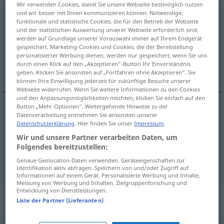
Wir verwenden Cookies, damit Sie unsere Webseite bestmöglich nutzen
und wir besser mit Ihnen kommunizieren können. Notwendige,
angeschlagen
funktionale und statistische Cookies, die für den Betrieb der Webseite
und der statistischen Auswertung unserer Webseite erforderlich sind,
Übersicht aller Übersetzungen
werden auf Grundlage unserer Vorauswahl immer auf Ihrem Endgerät
(Für mehr Details die Übersetzung anklicken/antippen)
gespeichert. Marketing-Cookies und Cookies, die der Bereitstellung
personalisierter Werbung dienen, werden nur gespeichert, wenn Sie uns
durch einen Klick auf den „Akzeptieren“-Button Ihr Einverständnis
poremećen, potresen, oštećen
geben. Klicken Sie ansonsten auf „Fortfahren ohne Akzeptieren“. Sie
können Ihre Einwilligung jederzeit für zukünftige Besuche unserer
Webseite widerrufen. Wenn Sie weitere Informationen zu den Cookies
und den Anpassungsmöglichkeiten möchten, klicken Sie einfach auf den
Button „Mehr Optionen“. Weitergehende Hinweise zu der
Datenverarbeitung entnehmen Sie ansonsten unserer
poremećen
angeschlagen
Gesundheit
Datenschutzerklärung
. Hier finden Sie unser
Impressum
.
Wir und unsere Partner verarbeiten Daten, um
potresen
angeschlagen
seelisch
Folgendes bereitzustellen:
Genaue Geolocation-Daten verwenden. Geräteeigenschaften zur
oštećen
angeschlagen
Ruf
Identifikation aktiv abfragen. Speichern von und/oder Zugriff auf
Informationen auf einem Gerät. Personalisierte Werbung und Inhalte,
Messung von Werbung und Inhalten, Zielgruppenforschung und
Entwicklung von Dienstleistungen.
Liste der Partner (Lieferanten)
Synonyme für "angeschlagen"