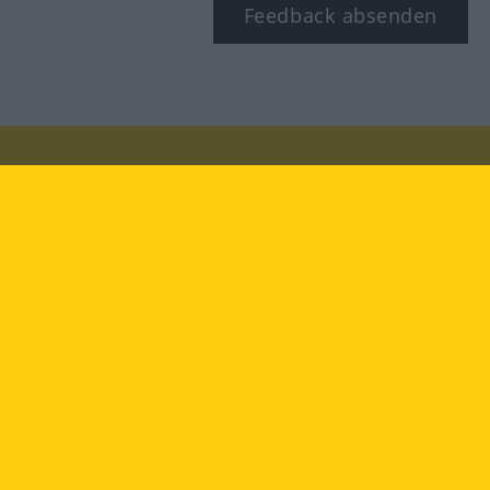
Feedback absenden
Besuchen Sie uns auf:
facebook
YouTube
Instagram
Langenscheidt
NUTZUNGSBEDINGUNGEN
DATENSCHUTZBESTIMMUNGEN