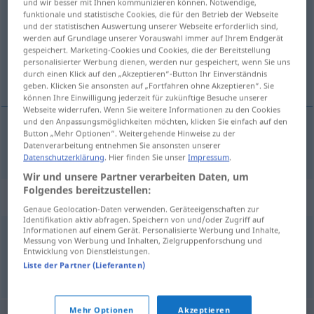
und wir besser mit Ihnen kommunizieren können. Notwendige,
funktionale und statistische Cookies, die für den Betrieb der Webseite
Übersicht aller Übersetzungen
und der statistischen Auswertung unserer Webseite erforderlich sind,
werden auf Grundlage unserer Vorauswahl immer auf Ihrem Endgerät
(Für mehr Details die Übersetzung anklicken/antippen)
gespeichert. Marketing-Cookies und Cookies, die der Bereitstellung
personalisierter Werbung dienen, werden nur gespeichert, wenn Sie uns
milostinja, milodar
durch einen Klick auf den „Akzeptieren“-Button Ihr Einverständnis
geben. Klicken Sie ansonsten auf „Fortfahren ohne Akzeptieren“. Sie
können Ihre Einwilligung jederzeit für zukünftige Besuche unserer
Webseite widerrufen. Wenn Sie weitere Informationen zu den Cookies
und den Anpassungsmöglichkeiten möchten, klicken Sie einfach auf den
Button „Mehr Optionen“. Weitergehende Hinweise zu der
milostinja
,
milodar
Almosen
Datenverarbeitung entnehmen Sie ansonsten unserer
Datenschutzerklärung
. Hier finden Sie unser
Impressum
.
Wir und unsere Partner verarbeiten Daten, um
Folgendes bereitzustellen:
Synonyme für "Almosen"
Genaue Geolocation-Daten verwenden. Geräteeigenschaften zur
Identifikation aktiv abfragen. Speichern von und/oder Zugriff auf
Informationen auf einem Gerät. Personalisierte Werbung und Inhalte,
Messung von Werbung und Inhalten, Zielgruppenforschung und
Spende
,
Gabe
,
Zuwendung
Entwicklung von Dienstleistungen.
Liste der Partner (Lieferanten)
© OpenThesaurus.de
Mehr Optionen
Akzeptieren