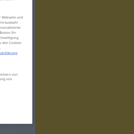
er Webseite und
 Vorauswahl
sonalisierter
Button Ihr
Einwilligung
zu den Cookies
.
zerklärung
.
eichern von
sung von