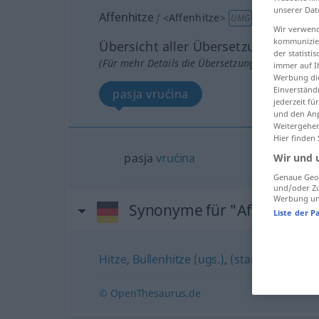
unserer Dat
Affenhitze
f
<
Affenhitze
>
UMG
Wir verwend
kommunizier
Übersicht aller Übersetzungen
der statist
(Für mehr Details die Übersetzung anklicken/an
immer auf I
Werbung die
Einverständ
pasja vrućina
jederzeit f
und den Anp
Weitergehen
Hier finden
pasja
vrućina
Wir und 
Genaue Geol
und/oder Zu
Werbung und
Synonyme für "Affenhitze"
Liste der P
Hitze
,
Bullenhitze (ugs.)
,
(starke) Wärme
© OpenThesaurus.de