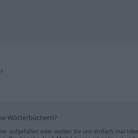
h?
ine Wörterbüchern?
hler aufgefallen oder wollen Sie uns einfach mal lob