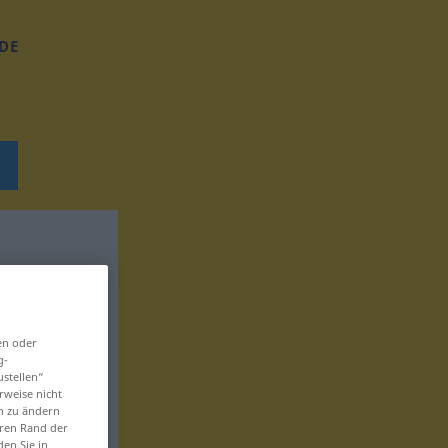
DE
en oder
g-
ustellen“
rweise nicht
en zu ändern
eren Rand der
den Sie in