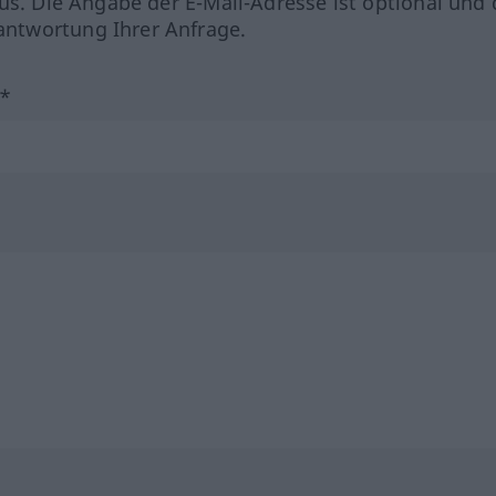
us. Die Angabe der E-Mail-Adresse ist optional und 
ntwortung Ihrer Anfrage.
?*