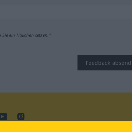
m Sie ein Häkchen setzen.*
Feedback absend
ook
YouTube
Instagram