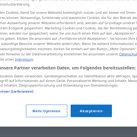
enschutzerklärung.
en Cookies, damit Sie unsere Webseite bestmöglich nutzen und wir besser mit Ihnen
en können. Notwendige, funktionale und statistische Cookies, die für den Betrieb d
ischen Auswertung unserer Webseite erforderlich sind, werden auf Grundlage unserer
tippen)
hrem Endgerät gespeichert. Marketing-Cookies und Cookies, die der Bereitstellung per
nen, werden nur gespeichert, wenn Sie uns durch einen Klick auf den „Akzeptieren“-
nis geben. Klicken Sie ansonsten auf „Fortfahren ohne Akzeptieren“. Sie können Ihre 
ür zukünftige Besuche unserer Webseite widerrufen. Wenn Sie weitere Informationen 
assungsmöglichkeiten möchten, klicken Sie einfach auf den Button „Mehr Optionen“
de Hinweise zu der Datenverarbeitung entnehmen Sie ansonsten unserer
Datenschut
 Sie unser
Impressum
.
Affenhitze
unsere Partner verarbeiten Daten, um Folgendes bereitzustellen:
ocation-Daten verwenden. Geräteeigenschaften zur Identifikation aktiv abfragen. Sp
griff auf Informationen auf einem Gerät. Personalisierte Werbung und Inhalte, Mes
 Inhalten, Zielgruppenforschung und Entwicklung von Dienstleistungen.
artner (Lieferanten)
Mehr Optionen
Akzeptieren