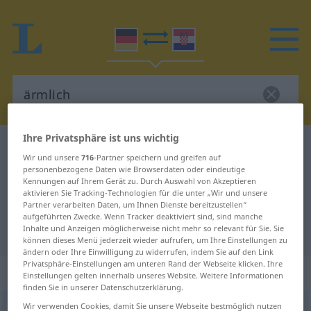
Ihre Privatsphäre ist uns wichtig
Deutsch-Kroatisch Wörterbuch
ärmlich
Wir und unsere
716
-Partner speichern und greifen auf
Deutsch-Kroatisch Übersetzung für
personenbezogene Daten wie Browserdaten oder eindeutige
Kennungen auf Ihrem Gerät zu. Durch Auswahl von Akzeptieren
"ärmlich"
aktivieren Sie Tracking-Technologien für die unter „Wir und unsere
Partner verarbeiten Daten, um Ihnen Dienste bereitzustellen“
aufgeführten Zwecke. Wenn Tracker deaktiviert sind, sind manche
Inhalte und Anzeigen möglicherweise nicht mehr so relevant für Sie. Sie
"ärmlich" Kroatisch Übersetzung
können dieses Menü jederzeit wieder aufrufen, um Ihre Einstellungen zu
ändern oder Ihre Einwilligung zu widerrufen, indem Sie auf den Link
Privatsphäre-Einstellungen am unteren Rand der Webseite klicken. Ihre
„ärmlich“
: Adjektiv
Einstellungen gelten innerhalb unseres Website. Weitere Informationen
finden Sie in unserer Datenschutzerklärung.
Wir verwenden Cookies, damit Sie unsere Webseite bestmöglich nutzen
ärmlich
adj