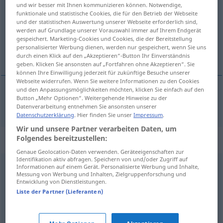
und wir besser mit Ihnen kommunizieren können. Notwendige,
funktionale und statistische Cookies, die für den Betrieb der Webseite
Übersicht aller Übersetzungen
und der statistischen Auswertung unserer Webseite erforderlich sind,
(Für mehr Details die Übersetzung anklicken/antippen)
werden auf Grundlage unserer Vorauswahl immer auf Ihrem Endgerät
gespeichert. Marketing-Cookies und Cookies, die der Bereitstellung
personalisierter Werbung dienen, werden nur gespeichert, wenn Sie uns
siromašan, bijedan
durch einen Klick auf den „Akzeptieren“-Button Ihr Einverständnis
geben. Klicken Sie ansonsten auf „Fortfahren ohne Akzeptieren“. Sie
können Ihre Einwilligung jederzeit für zukünftige Besuche unserer
Webseite widerrufen. Wenn Sie weitere Informationen zu den Cookies
und den Anpassungsmöglichkeiten möchten, klicken Sie einfach auf den
Button „Mehr Optionen“. Weitergehende Hinweise zu der
siromašan
,
bijedan
ärmlich
Datenverarbeitung entnehmen Sie ansonsten unserer
Datenschutzerklärung
. Hier finden Sie unser
Impressum
.
Wir und unsere Partner verarbeiten Daten, um
Folgendes bereitzustellen:
Synonyme für "ärmlich"
Genaue Geolocation-Daten verwenden. Geräteeigenschaften zur
Identifikation aktiv abfragen. Speichern von und/oder Zugriff auf
Informationen auf einem Gerät. Personalisierte Werbung und Inhalte,
arm
,
bedürftig
,
mittellos
Messung von Werbung und Inhalten, Zielgruppenforschung und
Entwicklung von Dienstleistungen.
Liste der Partner (Lieferanten)
knapp
,
karg
,
kümmerlich
,
dürftig
,
spärlich