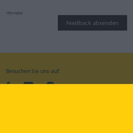
*Pflichtfeld
Feedback absenden
Besuchen Sie uns auf:
facebook
YouTube
Instagram
Langenscheidt