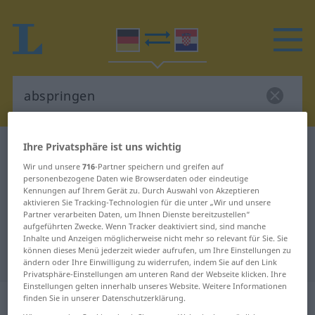
Ihre Privatsphäre ist uns wichtig
Deutsch-Kroatisch Wörterbuch
abspringen
Wir und unsere
716
-Partner speichern und greifen auf
Deutsch-Kroatisch Übersetzung für
personenbezogene Daten wie Browserdaten oder eindeutige
"abspringen"
Kennungen auf Ihrem Gerät zu. Durch Auswahl von Akzeptieren
aktivieren Sie Tracking-Technologien für die unter „Wir und unsere
Partner verarbeiten Daten, um Ihnen Dienste bereitzustellen“
aufgeführten Zwecke. Wenn Tracker deaktiviert sind, sind manche
"abspringen" Kroatisch
Inhalte und Anzeigen möglicherweise nicht mehr so relevant für Sie. Sie
können dieses Menü jederzeit wieder aufrufen, um Ihre Einstellungen zu
Übersetzung
ändern oder Ihre Einwilligung zu widerrufen, indem Sie auf den Link
Privatsphäre-Einstellungen am unteren Rand der Webseite klicken. Ihre
Einstellungen gelten innerhalb unseres Website. Weitere Informationen
„abspringen“
finden Sie in unserer Datenschutzerklärung.