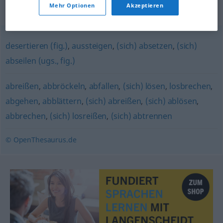
Mehr Optionen
Akzeptieren
Synonyme für "abspringen"
desertieren (fig.)
,
aussteigen
,
(sich) absetzen
,
(sich)
abseilen (ugs., fig.)
abreißen
,
abbröckeln
,
abfallen
,
(sich) lösen
,
losbrechen
,
abgehen
,
abblättern
,
(sich) abreißen
,
(sich) ablösen
,
abbrechen
,
(sich) losreißen
,
(sich) abtrennen
© OpenThesaurus.de