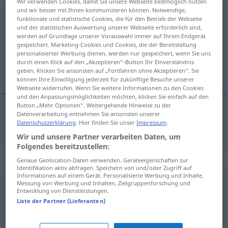
Wir verwenden Cookies, damit Sie unsere Webseite bestmöglich nutzen
und wir besser mit Ihnen kommunizieren können. Notwendige,
abspringen
→
springen
<
trennb
;
-ge-
;
>
funktionale und statistische Cookies, die für den Betrieb der Webseite
und der statistischen Auswertung unserer Webseite erforderlich sind,
Übersicht aller Übersetzungen
werden auf Grundlage unserer Vorauswahl immer auf Ihrem Endgerät
gespeichert. Marketing-Cookies und Cookies, die der Bereitstellung
(Für mehr Details die Übersetzung anklicken/antippen)
personalisierter Werbung dienen, werden nur gespeichert, wenn Sie uns
durch einen Klick auf den „Akzeptieren“-Button Ihr Einverständnis
odskočiti
geben. Klicken Sie ansonsten auf „Fortfahren ohne Akzeptieren“. Sie
können Ihre Einwilligung jederzeit für zukünftige Besuche unserer
Webseite widerrufen. Wenn Sie weitere Informationen zu den Cookies
und den Anpassungsmöglichkeiten möchten, klicken Sie einfach auf den
Button „Mehr Optionen“. Weitergehende Hinweise zu der
Datenverarbeitung entnehmen Sie ansonsten unserer
odskočiti
(-akati)
abspringen
Datenschutzerklärung
. Hier finden Sie unser
Impressum
.
Wir und unsere Partner verarbeiten Daten, um
Folgendes bereitzustellen:
Beispielsätze für "abspringen"
Genaue Geolocation-Daten verwenden. Geräteeigenschaften zur
Identifikation aktiv abfragen. Speichern von und/oder Zugriff auf
Informationen auf einem Gerät. Personalisierte Werbung und Inhalte,
Messung von Werbung und Inhalten, Zielgruppenforschung und
Entwicklung von Dienstleistungen.
mit dem
Fallschirm
abspringen
Liste der Partner (Lieferanten)
spustiti
se
od
skočiti
padobranom