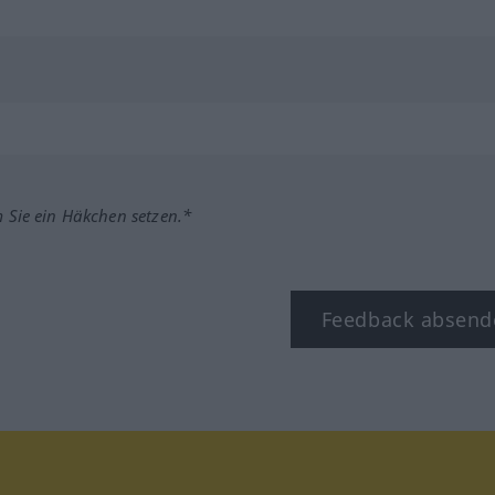
m Sie ein Häkchen setzen.*
Feedback absend