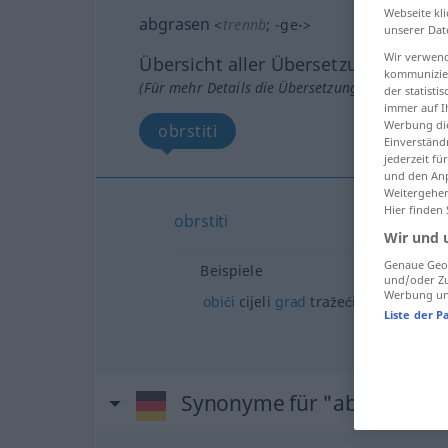
Webseite kli
abgrasen
<
trennb
;
-ge-
>
unserer Dat
Wir verwend
Übersicht aller Übersetzungen
kommunizier
(Für mehr Details die Übersetzung anklicken/an
der statist
immer auf I
Werbung die
obrstiti
Einverständ
jederzeit f
und den Anp
Weitergehen
Hier finden
obrstiti
Wir und 
Genaue Geol
Beispiele
und/oder Zu
Werbung und
obići
cijeli
grad
tražeći
hotel
Liste der P
Synonyme für "abgrasen"