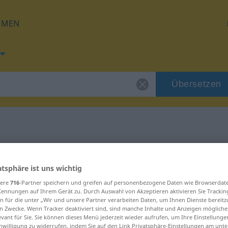
HMEN
Übersetzen
g für "abgrasen"
atsphäre ist uns wichtig
zung
sere
716
-Partner speichern und greifen auf personenbezogene Daten wie Browserdat
Kennungen auf Ihrem Gerät zu. Durch Auswahl von Akzeptieren aktivieren Sie Trackin
n für die unter „Wir und unsere Partner verarbeiten Daten, um Ihnen Dienste bereitz
n Zwecke. Wenn Tracker deaktiviert sind, sind manche Inhalte und Anzeigen mögliche
evant für Sie. Sie können dieses Menü jederzeit wieder aufrufen, um Ihre Einstellung
inwilligung zu widerrufen, indem Sie auf den Link Privatsphäre-Einstellungen am unt