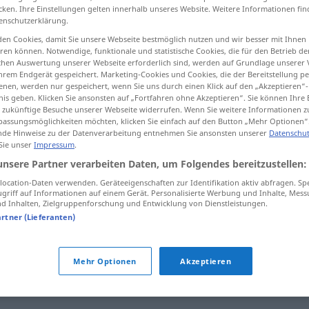
cken. Ihre Einstellungen gelten innerhalb unseres Website. Weitere Informationen fin
enschutzerklärung.
en Cookies, damit Sie unsere Webseite bestmöglich nutzen und wir besser mit Ihnen
en können. Notwendige, funktionale und statistische Cookies, die für den Betrieb d
tippen)
ischen Auswertung unserer Webseite erforderlich sind, werden auf Grundlage unserer
hrem Endgerät gespeichert. Marketing-Cookies und Cookies, die der Bereitstellung per
nen, werden nur gespeichert, wenn Sie uns durch einen Klick auf den „Akzeptieren“-
nis geben. Klicken Sie ansonsten auf „Fortfahren ohne Akzeptieren“. Sie können Ihre 
ür zukünftige Besuche unserer Webseite widerrufen. Wenn Sie weitere Informationen 
assungsmöglichkeiten möchten, klicken Sie einfach auf den Button „Mehr Optionen“
de Hinweise zu der Datenverarbeitung entnehmen Sie ansonsten unserer
Datenschut
 Sie unser
Impressum
.
abgrasen
Wiese
unsere Partner verarbeiten Daten, um Folgendes bereitzustellen:
ocation-Daten verwenden. Geräteeigenschaften zur Identifikation aktiv abfragen. Sp
griff auf Informationen auf einem Gerät. Personalisierte Werbung und Inhalte, Mes
 Inhalten, Zielgruppenforschung und Entwicklung von Dienstleistungen.
die ganze
Stadt
nach einem
Hotel
artner (Lieferanten)
abgrasen
FIG
Mehr Optionen
Akzeptieren