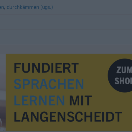
en
,
durchkämmen (ugs.)