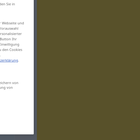
den Sie in
er Webseite und
 Vorauswahl
sonalisierter
Button Ihr
Einwilligung
zu den Cookies
.
zerklärung
.
eichern von
sung von