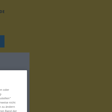
DE
en oder
g-
ustellen“
rweise nicht
en zu ändern
eren Rand der