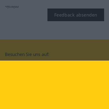
*Pflichtfeld
Feedback absenden
Besuchen Sie uns auf:
facebook
YouTube
Instagram
Langenscheidt