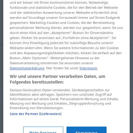
und wir besser mit Ihnen kommunizieren können. Notwendige,
funktionale und statistische Cookies, die für den Betrieb der Webseite
Übersicht aller Übersetzungen
und der statistischen Auswertung unserer Webseite erforderlich sind,
werden auf Grundlage unserer Vorauswahl immer auf Ihrem Endgerät
(Für mehr Details die Übersetzung anklicken/antippen)
gespeichert. Marketing-Cookies und Cookies, die der Bereitstellung
personalisierter Werbung dienen, werden nur gespeichert, wenn Sie uns
alfabet, abeceda, azbuka
durch einen Klick auf den „Akzeptieren“-Button Ihr Einverständnis
geben. Klicken Sie ansonsten auf „Fortfahren ohne Akzeptieren“. Sie
können Ihre Einwilligung jederzeit für zukünftige Besuche unserer
Webseite widerrufen. Wenn Sie weitere Informationen zu den Cookies
und den Anpassungsmöglichkeiten möchten, klicken Sie einfach auf den
Button „Mehr Optionen“. Weitergehende Hinweise zu der
alfabet
,
abeceda
Abc
Datenverarbeitung entnehmen Sie ansonsten unserer
Datenschutzerklärung
. Hier finden Sie unser
Impressum
.
azbuka
Abc
kyrill
Wir und unsere Partner verarbeiten Daten, um
Folgendes bereitzustellen:
Genaue Geolocation-Daten verwenden. Geräteeigenschaften zur
Identifikation aktiv abfragen. Speichern von und/oder Zugriff auf
Synonyme für "Abc"
Informationen auf einem Gerät. Personalisierte Werbung und Inhalte,
Messung von Werbung und Inhalten, Zielgruppenforschung und
Entwicklung von Dienstleistungen.
Liste der Partner (Lieferanten)
Fundament
,
Basis
,
Kanon
,
Grundlage
Alphabet
Mehr Optionen
Akzeptieren