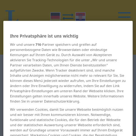
Ihre Privatsphäre ist uns wichtig
Wir und unsere
716
-Partner speichern und greifen auf
personenbezogene Daten wie Browserdaten oder eindeutige
Kennungen auf Ihrem Gerät zu. Durch Auswahl von Akzeptieren
aktivieren Sie Tracking-Technologien für die unter „Wir und unsere
Deutsch-Kroatisch Wörterbuch
O
Partner verarbeiten Daten, um Ihnen Dienste bereitzustellen“
aufgeführten Zwecke. Wenn Tracker deaktiviert sind, sind manche
Inhalte und Anzeigen möglicherweise nicht mehr so relevant für Sie. Sie
Wörter auf Deutsch, die mit O
können dieses Menü jederzeit wieder aufrufen, um Ihre Einstellungen zu
ändern oder Ihre Einwilligung zu widerrufen, indem Sie auf den Link
beginnen
Privatsphäre-Einstellungen am unteren Rand der Webseite klicken. Ihre
Einstellungen gelten innerhalb unseres Website. Weitere Informationen
finden Sie in unserer Datenschutzerklärung.
O ... Oberaufsicht
Onlinebanking ...
Wir verwenden Cookies, damit Sie unsere Webseite bestmöglich nutzen
opfern
und wir besser mit Ihnen kommunizieren können. Notwendige,
Oberbayern ...
funktionale und statistische Cookies, die für den Betrieb der Webseite
oberirdisch
Opiat ... ordentlich
und der statistischen Auswertung unserer Webseite erforderlich sind,
werden auf Grundlage unserer Vorauswahl immer auf Ihrem Endgerät
gespeichert. Marketing-Cookies und Cookies, die der Bereitstellung