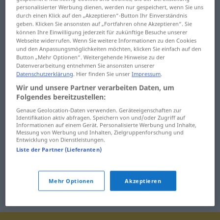
Oberkellner ... Oberteil
Order ... Organisation
personalisierter Werbung dienen, werden nur gespeichert, wenn Sie uns
durch einen Klick auf den „Akzeptieren“-Button Ihr Einverständnis
Oberweite ...
Organisationstalent ...
geben. Klicken Sie ansonsten auf „Fortfahren ohne Akzeptieren“. Sie
können Ihre Einwilligung jederzeit für zukünftige Besuche unserer
Obsthändler
Orkan
Webseite widerrufen. Wenn Sie weitere Informationen zu den Cookies
und den Anpassungsmöglichkeiten möchten, klicken Sie einfach auf den
Obsthandlung ... Ofen
Ornament ...
Button „Mehr Optionen“. Weitergehende Hinweise zu der
Ortskenntnis
Datenverarbeitung entnehmen Sie ansonsten unserer
Ofenrohr ... Offensive
Datenschutzerklärung
. Hier finden Sie unser
Impressum
.
Ortskennzahl ...
Wir und unsere Partner verarbeiten Daten, um
Offensivkrieg ...
osteuropäisch
Folgendes bereitzustellen:
Ohrenarzt
Genaue Geolocation-Daten verwenden. Geräteeigenschaften zur
Osthandel ...
Identifikation aktiv abfragen. Speichern von und/oder Zugriff auf
ohrenbetäubend ... OLG
Informationen auf einem Gerät. Personalisierte Werbung und Inhalte,
Ozonschicht
Messung von Werbung und Inhalten, Zielgruppenforschung und
Entwicklung von Dienstleistungen.
Oligarchie ... online
Liste der Partner (Lieferanten)
Mehr Optionen
Akzeptieren