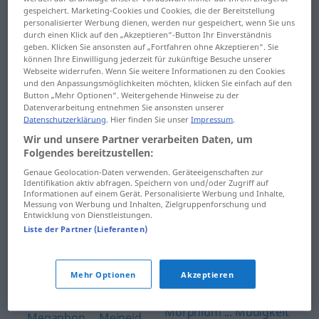
makellos
Mineral- ... Missbildung
gespeichert. Marketing-Cookies und Cookies, die der Bereitstellung
personalisierter Werbung dienen, werden nur gespeichert, wenn Sie uns
Makler ... Mangold
missbilligen ...
durch einen Klick auf den „Akzeptieren“-Button Ihr Einverständnis
geben. Klicken Sie ansonsten auf „Fortfahren ohne Akzeptieren“. Sie
misstrauisch
können Ihre Einwilligung jederzeit für zukünftige Besuche unserer
Maniküre ... Marionette
Webseite widerrufen. Wenn Sie weitere Informationen zu den Cookies
Missvergnügen ... Mitgl.
und den Anpassungsmöglichkeiten möchten, klicken Sie einfach auf den
Marionettenregierung
Button „Mehr Optionen“. Weitergehende Hinweise zu der
... Maschinen-
Mitglied ... Mittagessen
Datenverarbeitung entnehmen Sie ansonsten unserer
Datenschutzerklärung
. Hier finden Sie unser
Impressum
.
Maschinenbau ...
mittags ... Mittelweg
Wir und unsere Partner verarbeiten Daten, um
Massenproduktion
Folgendes bereitzustellen:
Mittelwelle ... modern
Genaue Geolocation-Daten verwenden. Geräteeigenschaften zur
Massensport ...
Identifikation aktiv abfragen. Speichern von und/oder Zugriff auf
modernisieren ...
Informationen auf einem Gerät. Personalisierte Werbung und Inhalte,
Materialbeschaffung
Messung von Werbung und Inhalten, Zielgruppenforschung und
Moldau
Entwicklung von Dienstleistungen.
Materialismus ...
Liste der Partner (Lieferanten)
Mole ... Montag
Mazedonier
Montage ...
mazedonisch ...
Mehr Optionen
Akzeptieren
Morgenstunde
Megafon
Morphium ... Müdigkeit
Megaphon ... Meineid