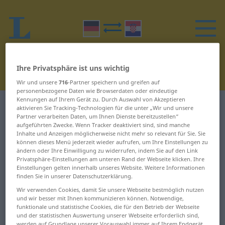
Ihre Privatsphäre ist uns wichtig
Wir und unsere
716
-Partner speichern und greifen auf
personenbezogene Daten wie Browserdaten oder eindeutige
Kennungen auf Ihrem Gerät zu. Durch Auswahl von Akzeptieren
Deutsch-Kroatisch Wörterbuch
M
aktivieren Sie Tracking-Technologien für die unter „Wir und unsere
Partner verarbeiten Daten, um Ihnen Dienste bereitzustellen“
aufgeführten Zwecke. Wenn Tracker deaktiviert sind, sind manche
Wörter auf Deutsch, die mit M
Inhalte und Anzeigen möglicherweise nicht mehr so relevant für Sie. Sie
können dieses Menü jederzeit wieder aufrufen, um Ihre Einstellungen zu
beginnen
ändern oder Ihre Einwilligung zu widerrufen, indem Sie auf den Link
Privatsphäre-Einstellungen am unteren Rand der Webseite klicken. Ihre
Einstellungen gelten innerhalb unseres Website. Weitere Informationen
…minütig ... Männchen
Milchbart ... Milliarde
finden Sie in unserer Datenschutzerklärung.
Wir verwenden Cookies, damit Sie unsere Webseite bestmöglich nutzen
Männer- ... magnetisch
Millimeter ...
und wir besser mit Ihnen kommunizieren können. Notwendige,
Minenwerfer
funktionale und statistische Cookies, die für den Betrieb der Webseite
Magnetnadel ...
und der statistischen Auswertung unserer Webseite erforderlich sind,
werden auf Grundlage unserer Vorauswahl immer auf Ihrem Endgerät