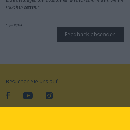
Bitte bestätigen Sie, dass Sie ein Mensch sind, indem Sie ein
Häkchen setzen.*
*Pflichtfeld
Feedback absenden
Besuchen Sie uns auf:
facebook
YouTube
Instagram
Langenscheidt