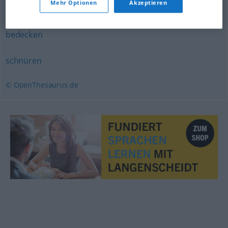
Mehr Optionen
Akzeptieren
bekommen (Krankheit)
,
(sich) holen (Krankheit) (ugs.)
bedecken
schnüren
© OpenThesaurus.de