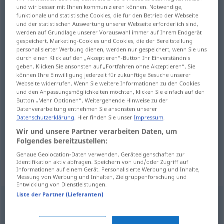
und wir besser mit Ihnen kommunizieren können. Notwendige,
funktionale und statistische Cookies, die für den Betrieb der Webseite
Übersicht aller Übersetzungen
und der statistischen Auswertung unserer Webseite erforderlich sind,
(Für mehr Details die Übersetzung anklicken/antippen)
werden auf Grundlage unserer Vorauswahl immer auf Ihrem Endgerät
gespeichert. Marketing-Cookies und Cookies, die der Bereitstellung
personalisierter Werbung dienen, werden nur gespeichert, wenn Sie uns
引いて 閉める
durch einen Klick auf den „Akzeptieren“-Button Ihr Einverständnis
geben. Klicken Sie ansonsten auf „Fortfahren ohne Akzeptieren“. Sie
können Ihre Einwilligung jederzeit für zukünftige Besuche unserer
Webseite widerrufen. Wenn Sie weitere Informationen zu den Cookies
und den Anpassungsmöglichkeiten möchten, klicken Sie einfach auf den
Button „Mehr Optionen“. Weitergehende Hinweise zu der
(引いて)
閉める
[(hiite) shimeru]
zuziehen
Datenverarbeitung entnehmen Sie ansonsten unserer
Datenschutzerklärung
. Hier finden Sie unser
Impressum
.
Vorhang
Wir und unsere Partner verarbeiten Daten, um
Folgendes bereitzustellen:
Genaue Geolocation-Daten verwenden. Geräteeigenschaften zur
Identifikation aktiv abfragen. Speichern von und/oder Zugriff auf
Informationen auf einem Gerät. Personalisierte Werbung und Inhalte,
Synonyme für "zuziehen"
Messung von Werbung und Inhalten, Zielgruppenforschung und
Entwicklung von Dienstleistungen.
Liste der Partner (Lieferanten)
schließen (Tür, Fenster, Vorhang...)
,
zumachen