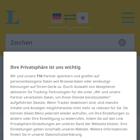
Deutsch-Japanisch Wörterbuch
Zeichen
Ihre Privatsphäre ist uns wichtig
Deutsch-Japanisch Übersetzung
Wir und unsere
716
-Partner speichern und greifen auf
personenbezogene Daten wie Browserdaten oder eindeutige
für "Zeichen"
Kennungen auf Ihrem Gerät zu. Durch Auswahl von Akzeptieren
aktivieren Sie Tracking-Technologien für die unter „Wir und unsere
Partner verarbeiten Daten, um Ihnen Dienste bereitzustellen“
aufgeführten Zwecke. Wenn Tracker deaktiviert sind, sind manche
"Zeichen" Japanisch Übersetzung
Inhalte und Anzeigen möglicherweise nicht mehr so relevant für Sie. Sie
können dieses Menü jederzeit wieder aufrufen, um Ihre Einstellungen zu
ändern oder Ihre Einwilligung zu widerrufen, indem Sie auf den Link
„Zeichen“
: Neutrum
Privatsphäre-Einstellungen am unteren Rand der Webseite klicken. Ihre
Einstellungen gelten innerhalb unseres Website. Weitere Informationen
finden Sie in unserer Datenschutzerklärung.
Zeichen
n