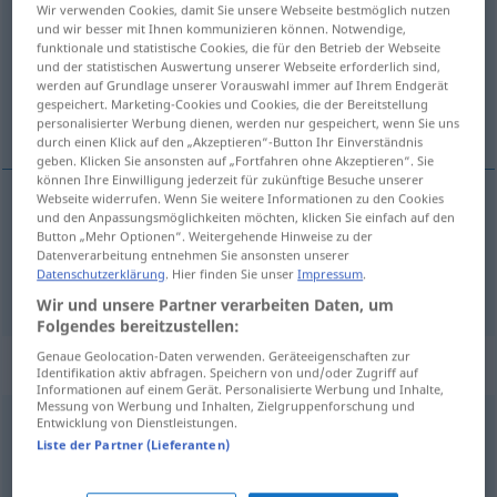
Wir verwenden Cookies, damit Sie unsere Webseite bestmöglich nutzen
und wir besser mit Ihnen kommunizieren können. Notwendige,
Übersicht aller Übersetzungen
funktionale und statistische Cookies, die für den Betrieb der Webseite
und der statistischen Auswertung unserer Webseite erforderlich sind,
(Für mehr Details die Übersetzung anklicken/antippen)
werden auf Grundlage unserer Vorauswahl immer auf Ihrem Endgerät
gespeichert. Marketing-Cookies und Cookies, die der Bereitstellung
記号, 合図
personalisierter Werbung dienen, werden nur gespeichert, wenn Sie uns
durch einen Klick auf den „Akzeptieren“-Button Ihr Einverständnis
geben. Klicken Sie ansonsten auf „Fortfahren ohne Akzeptieren“. Sie
können Ihre Einwilligung jederzeit für zukünftige Besuche unserer
Webseite widerrufen. Wenn Sie weitere Informationen zu den Cookies
und den Anpassungsmöglichkeiten möchten, klicken Sie einfach auf den
記号
[kigō]
Zeichen
Button „Mehr Optionen“. Weitergehende Hinweise zu der
Datenverarbeitung entnehmen Sie ansonsten unserer
Datenschutzerklärung
. Hier finden Sie unser
Impressum
.
合図
[aizu]
Zeichen
Wink
Wir und unsere Partner verarbeiten Daten, um
Folgendes bereitzustellen:
Genaue Geolocation-Daten verwenden. Geräteeigenschaften zur
Synonyme für "Zeichen"
Identifikation aktiv abfragen. Speichern von und/oder Zugriff auf
Informationen auf einem Gerät. Personalisierte Werbung und Inhalte,
Messung von Werbung und Inhalten, Zielgruppenforschung und
Entwicklung von Dienstleistungen.
Markierung
,
Symbol
,
Merkmal
Liste der Partner (Lieferanten)