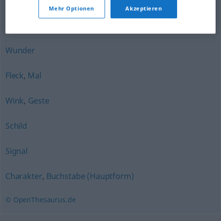
Symbol
,
Vorzeichen
,
Signal
Mehr Optionen
Akzeptieren
Merkmal
,
Kennzeichen
Wunder
Fleck
,
Mal
Wink
,
Geste
Schild
Signal
Charakter
,
Buchstabe (Hauptform)
© OpenThesaurus.de