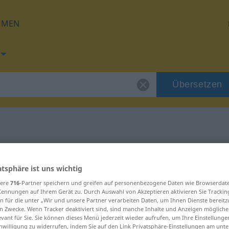
HMEN
Übersetzen
g für "Symbol"
atsphäre ist uns wichtig
ng
sere
716
-Partner speichern und greifen auf personenbezogene Daten wie Browserdat
Kennungen auf Ihrem Gerät zu. Durch Auswahl von Akzeptieren aktivieren Sie Trackin
n für die unter „Wir und unsere Partner verarbeiten Daten, um Ihnen Dienste bereitz
n Zwecke. Wenn Tracker deaktiviert sind, sind manche Inhalte und Anzeigen mögliche
evant für Sie. Sie können dieses Menü jederzeit wieder aufrufen, um Ihre Einstellung
inwilligung zu widerrufen, indem Sie auf den Link Privatsphäre-Einstellungen am unt