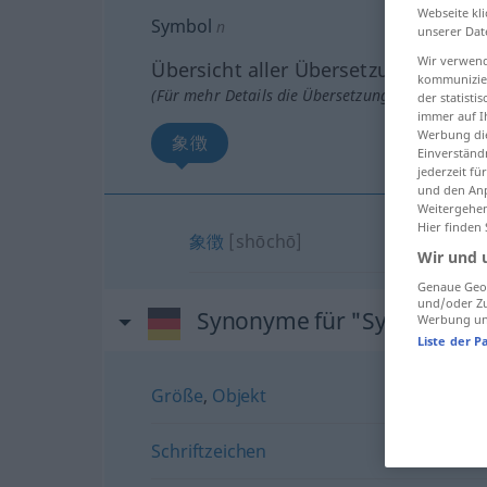
Webseite kli
Symbol
n
unserer Dat
Wir verwend
Übersicht aller Übersetzungen
kommunizier
(Für mehr Details die Übersetzung anklicken/an
der statist
immer auf I
Werbung die
象徴
Einverständ
jederzeit f
und den Anp
Weitergehen
Hier finden
象徴
[shōchō]
Wir und 
Genaue Geol
und/oder Zu
Synonyme für "Symbol"
Werbung und
Liste der P
Größe
,
Objekt
Schriftzeichen