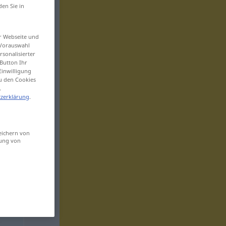
den Sie in
er Webseite und
 Vorauswahl
sonalisierter
Button Ihr
Einwilligung
zu den Cookies
.
zerklärung
.
eichern von
sung von