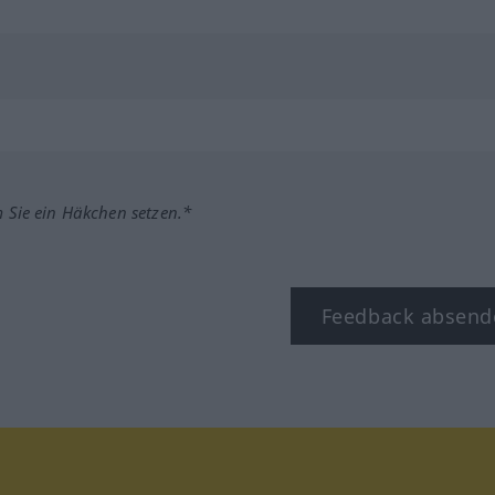
m Sie ein Häkchen setzen.*
Feedback absend