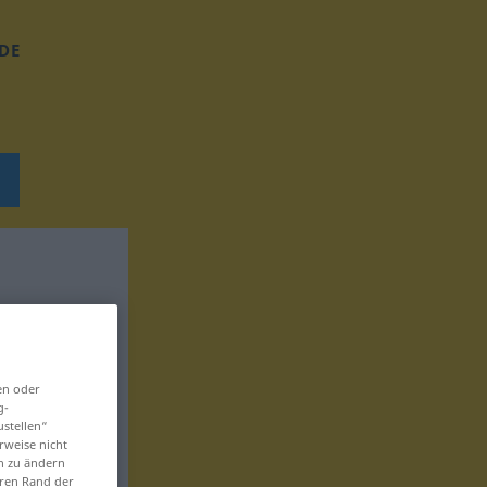
DE
en oder
g-
ustellen“
rweise nicht
en zu ändern
eren Rand der