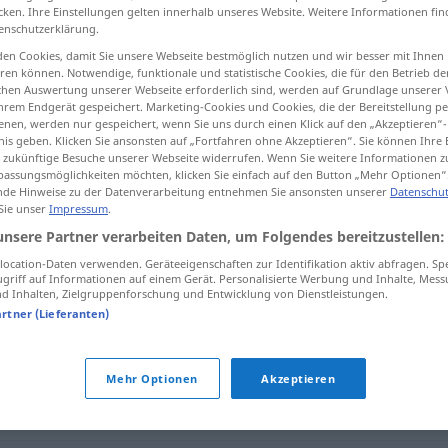
cken. Ihre Einstellungen gelten innerhalb unseres Website. Weitere Informationen fin
enschutzerklärung.
en Cookies, damit Sie unsere Webseite bestmöglich nutzen und wir besser mit Ihnen
en können. Notwendige, funktionale und statistische Cookies, die für den Betrieb d
tippen)
ischen Auswertung unserer Webseite erforderlich sind, werden auf Grundlage unserer
hrem Endgerät gespeichert. Marketing-Cookies und Cookies, die der Bereitstellung per
nen, werden nur gespeichert, wenn Sie uns durch einen Klick auf den „Akzeptieren“-
nis geben. Klicken Sie ansonsten auf „Fortfahren ohne Akzeptieren“. Sie können Ihre 
ür zukünftige Besuche unserer Webseite widerrufen. Wenn Sie weitere Informationen 
assungsmöglichkeiten möchten, klicken Sie einfach auf den Button „Mehr Optionen“
de Hinweise zu der Datenverarbeitung entnehmen Sie ansonsten unserer
Datenschut
 Sie unser
Impressum
.
Symbol
unsere Partner verarbeiten Daten, um Folgendes bereitzustellen:
ocation-Daten verwenden. Geräteeigenschaften zur Identifikation aktiv abfragen. Sp
griff auf Informationen auf einem Gerät. Personalisierte Werbung und Inhalte, Mes
 Inhalten, Zielgruppenforschung und Entwicklung von Dienstleistungen.
artner (Lieferanten)
Mehr Optionen
Akzeptieren