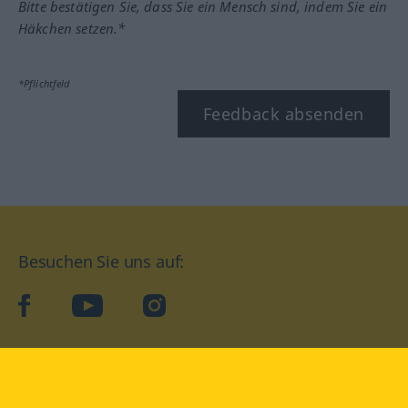
Bitte bestätigen Sie, dass Sie ein Mensch sind, indem Sie ein
Häkchen setzen.*
*Pflichtfeld
Feedback absenden
Besuchen Sie uns auf:
facebook
YouTube
Instagram