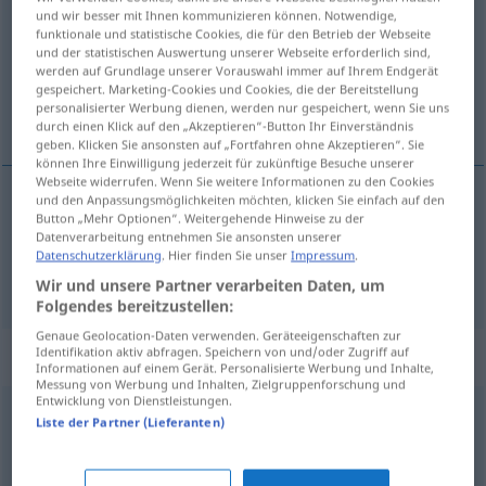
und wir besser mit Ihnen kommunizieren können. Notwendige,
funktionale und statistische Cookies, die für den Betrieb der Webseite
Übersicht aller Übersetzungen
und der statistischen Auswertung unserer Webseite erforderlich sind,
(Für mehr Details die Übersetzung anklicken/antippen)
werden auf Grundlage unserer Vorauswahl immer auf Ihrem Endgerät
gespeichert. Marketing-Cookies und Cookies, die der Bereitstellung
personalisierter Werbung dienen, werden nur gespeichert, wenn Sie uns
経済, 飲食店
durch einen Klick auf den „Akzeptieren“-Button Ihr Einverständnis
geben. Klicken Sie ansonsten auf „Fortfahren ohne Akzeptieren“. Sie
können Ihre Einwilligung jederzeit für zukünftige Besuche unserer
Webseite widerrufen. Wenn Sie weitere Informationen zu den Cookies
und den Anpassungsmöglichkeiten möchten, klicken Sie einfach auf den
Button „Mehr Optionen“. Weitergehende Hinweise zu der
経済
[keizai]
Wirtschaft
Datenverarbeitung entnehmen Sie ansonsten unserer
Datenschutzerklärung
. Hier finden Sie unser
Impressum
.
飲食店
[inshoku-ten]
Wirtschaft
Gastwirtschaft
Wir und unsere Partner verarbeiten Daten, um
Folgendes bereitzustellen:
Genaue Geolocation-Daten verwenden. Geräteeigenschaften zur
Synonyme für "Wirtschaft"
Identifikation aktiv abfragen. Speichern von und/oder Zugriff auf
Informationen auf einem Gerät. Personalisierte Werbung und Inhalte,
Messung von Werbung und Inhalten, Zielgruppenforschung und
Entwicklung von Dienstleistungen.
Liste der Partner (Lieferanten)
Handel