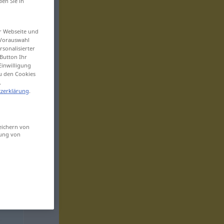
den Sie in
er Webseite und
 Vorauswahl
sonalisierter
Button Ihr
Einwilligung
zu den Cookies
.
zerklärung
.
eichern von
sung von