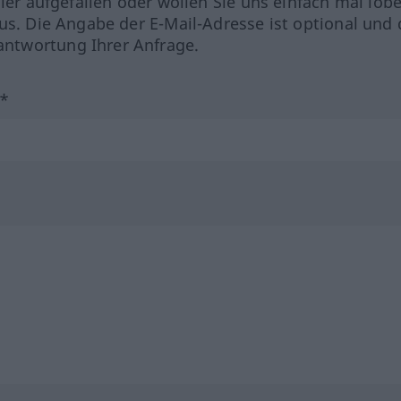
hler aufgefallen oder wollen Sie uns einfach mal lob
us. Die Angabe der E-Mail-Adresse ist optional und 
ntwortung Ihrer Anfrage.
?*