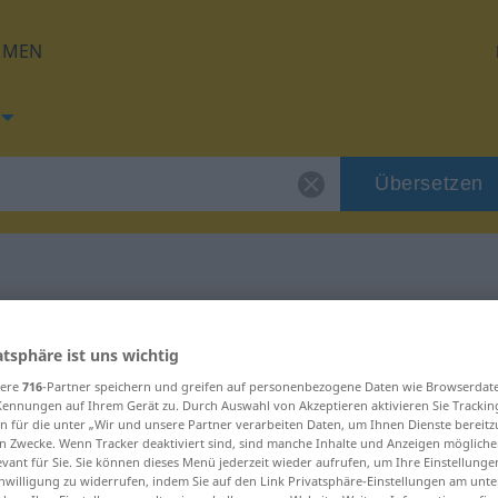
HMEN
Übersetzen
 für "Gaststätte"
atsphäre ist uns wichtig
sere
716
-Partner speichern und greifen auf personenbezogene Daten wie Browserdat
tzung
Kennungen auf Ihrem Gerät zu. Durch Auswahl von Akzeptieren aktivieren Sie Trackin
n für die unter „Wir und unsere Partner verarbeiten Daten, um Ihnen Dienste bereitz
n Zwecke. Wenn Tracker deaktiviert sind, sind manche Inhalte und Anzeigen mögliche
evant für Sie. Sie können dieses Menü jederzeit wieder aufrufen, um Ihre Einstellung
inwilligung zu widerrufen, indem Sie auf den Link Privatsphäre-Einstellungen am unt