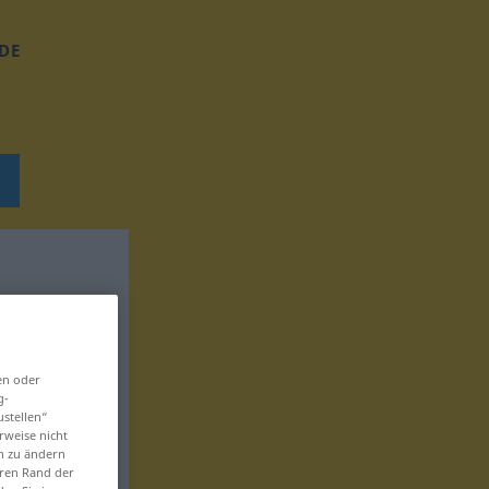
DE
en oder
g-
ustellen“
rweise nicht
en zu ändern
eren Rand der