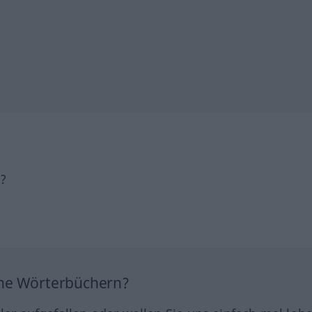
h?
ine Wörterbüchern?