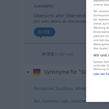
Webseite kli
unserer Dat
Gaststätte
f
Wir verwend
Übersicht aller Übersetzungen
kommunizier
der statist
(Für mehr Details die Übersetzung anklicken/an
immer auf I
Werbung die
料理屋
Einverständ
jederzeit f
und den Anp
Weitergehen
Hier finden
料理屋
[ryōri-ya]
Wir und 
Genaue Geol
und/oder Zu
Werbung und
Synonyme für "Gaststätte"
Liste der P
Restaurant
,
Gasthaus
,
Wirtschaft
,
Lokal
Bar
,
Gasthaus (ugs., südösterreichisch)
,