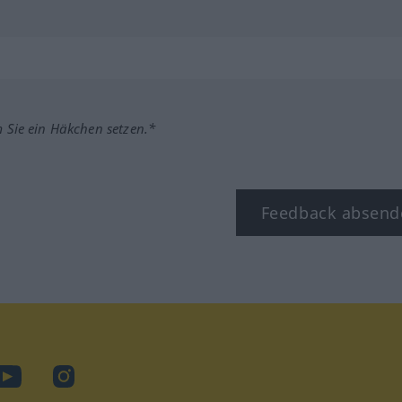
m Sie ein Häkchen setzen.*
Feedback absend
ook
YouTube
Instagram