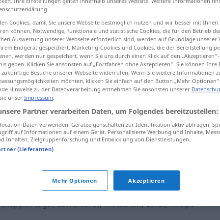
cken. Ihre Einstellungen gelten innerhalb unseres Website. Weitere Informationen fin
enschutzerklärung.
en Cookies, damit Sie unsere Webseite bestmöglich nutzen und wir besser mit Ihnen
en können. Notwendige, funktionale und statistische Cookies, die für den Betrieb d
ischen Auswertung unserer Webseite erforderlich sind, werden auf Grundlage unserer
tippen)
hrem Endgerät gespeichert. Marketing-Cookies und Cookies, die der Bereitstellung per
nen, werden nur gespeichert, wenn Sie uns durch einen Klick auf den „Akzeptieren“-
nis geben. Klicken Sie ansonsten auf „Fortfahren ohne Akzeptieren“. Sie können Ihre 
ür zukünftige Besuche unserer Webseite widerrufen. Wenn Sie weitere Informationen 
assungsmöglichkeiten möchten, klicken Sie einfach auf den Button „Mehr Optionen“
de Hinweise zu der Datenverarbeitung entnehmen Sie ansonsten unserer
Datenschut
 Sie unser
Impressum
.
Gaststätte
unsere Partner verarbeiten Daten, um Folgendes bereitzustellen:
ocation-Daten verwenden. Geräteeigenschaften zur Identifikation aktiv abfragen. Sp
griff auf Informationen auf einem Gerät. Personalisierte Werbung und Inhalte, Mes
 Inhalten, Zielgruppenforschung und Entwicklung von Dienstleistungen.
artner (Lieferanten)
Mehr Optionen
Akzeptieren
Schuppen (ugs., abwertend)
,
Wirtschaft
,
Lokal
,
Kneipe