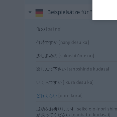
Beispielsätze für "viel"
倍の
[bai no]
何時ですか
[nanji desu ka]
少し多めの
[sukoshi ōme no]
楽しんで下さい
[tanoshinde kudasai]
いくらですか
[ikura desu ka]
どれくらい
[dore kurai]
成功をお祈りします
[seikō o o-inori shi
頑張ってください
[ganbatte-kudasai]