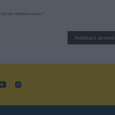
m Sie ein Häkchen setzen.*
Feedback absend
ook
YouTube
Instagram