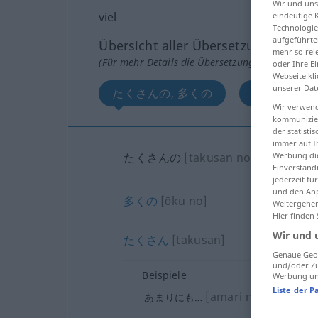
Wir und un
viel
eindeutige 
Technologie
aufgeführte
Übersicht aller Übersetzungen
mehr so rel
(Für mehr Details die Übersetzung anklicken/an
oder Ihre E
Webseite kli
unserer Dat
たくさんの, 多くの
たくさん
Wir verwend
kommunizier
der statist
immer auf I
たくさんの
[takusan no]
Werbung die
Einverständ
jederzeit f
und den Anp
多くの
[ōku no]
Weitergehen
Hier finden
Wir und 
たくさん
[takusan]
Genaue Geol
und/oder Zu
Beispiele
Werbung und
Liste der P
[amari ni mo…]
あまりにも…