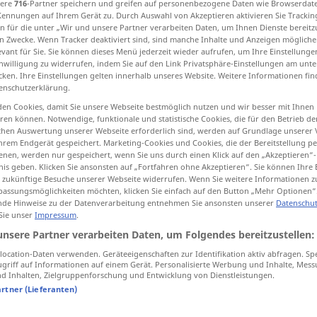
sere
716
-Partner speichern und greifen auf personenbezogene Daten wie Browserdat
Kennungen auf Ihrem Gerät zu. Durch Auswahl von Akzeptieren aktivieren Sie Trackin
n für die unter „Wir und unsere Partner verarbeiten Daten, um Ihnen Dienste bereitz
n Zwecke. Wenn Tracker deaktiviert sind, sind manche Inhalte und Anzeigen mögliche
evant für Sie. Sie können dieses Menü jederzeit wieder aufrufen, um Ihre Einstellung
tippen)
inwilligung zu widerrufen, indem Sie auf den Link Privatsphäre-Einstellungen am unt
cken. Ihre Einstellungen gelten innerhalb unseres Website. Weitere Informationen fin
enschutzerklärung.
en Cookies, damit Sie unsere Webseite bestmöglich nutzen und wir besser mit Ihnen
en können. Notwendige, funktionale und statistische Cookies, die für den Betrieb d
ischen Auswertung unserer Webseite erforderlich sind, werden auf Grundlage unserer
hrem Endgerät gespeichert. Marketing-Cookies und Cookies, die der Bereitstellung per
viel
nen, werden nur gespeichert, wenn Sie uns durch einen Klick auf den „Akzeptieren“-
nis geben. Klicken Sie ansonsten auf „Fortfahren ohne Akzeptieren“. Sie können Ihre 
ür zukünftige Besuche unserer Webseite widerrufen. Wenn Sie weitere Informationen 
assungsmöglichkeiten möchten, klicken Sie einfach auf den Button „Mehr Optionen“
viel
de Hinweise zu der Datenverarbeitung entnehmen Sie ansonsten unserer
Datenschut
 Sie unser
Impressum
.
unsere Partner verarbeiten Daten, um Folgendes bereitzustellen:
viel
<
>
ADV
ocation-Daten verwenden. Geräteeigenschaften zur Identifikation aktiv abfragen. Sp
griff auf Informationen auf einem Gerät. Personalisierte Werbung und Inhalte, Mes
 Inhalten, Zielgruppenforschung und Entwicklung von Dienstleistungen.
artner (Lieferanten)
<
>
viel zu …
ADV