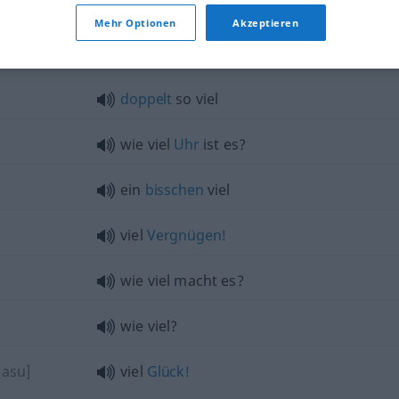
Mehr Optionen
Akzeptieren
doppelt
so viel
wie viel
Uhr
ist es?
ein
bisschen
viel
viel
Vergnügen!
wie viel macht es?
wie viel?
masu]
viel
Glück!