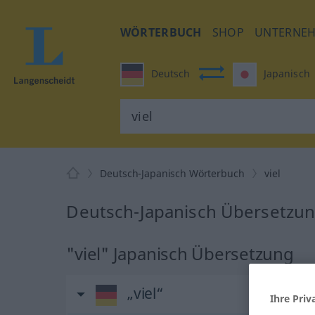
WÖRTERBUCH
SHOP
UNTERNE
Deutsch
Japanisch
Deutsch-Japanisch Wörterbuch
viel
Deutsch-Japanisch Übersetzung
"viel" Japanisch Übersetzung
„viel“
Ihre Priv