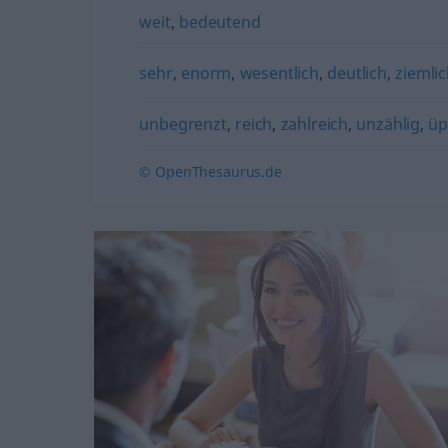
weit
,
bedeutend
sehr
,
enorm
,
wesentlich
,
deutlich
,
ziemli
unbegrenzt
,
reich
,
zahlreich
,
unzählig
,
üp
© OpenThesaurus.de