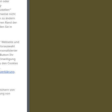
en oder
g-
ustellen“
rweise nicht
en zu ändern
eren Rand der
den Sie in
er Webseite und
 Vorauswahl
sonalisierter
Button Ihr
Einwilligung
zu den Cookies
.
zerklärung
.
eichern von
sung von