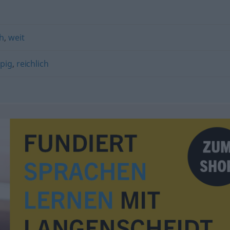
ch
,
weit
pig
,
reichlich