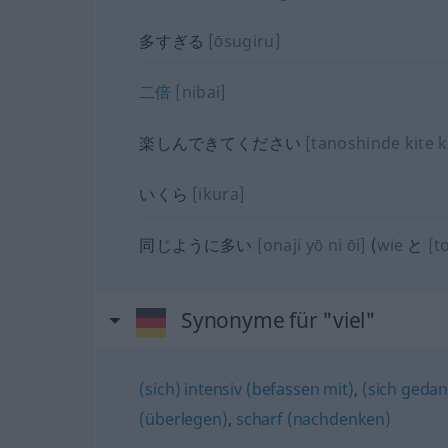
多すぎる
[ōsugiru]
二倍
[nibai]
楽しんできてください
[tanoshinde kite 
いくら
[ikura]
同じように多い
[onaji yō ni ōi]
(
wie
と
[t
Synonyme für "viel"
(sich) intensiv (befassen mit)
,
(sich gedan
(überlegen)
,
scharf (nachdenken)