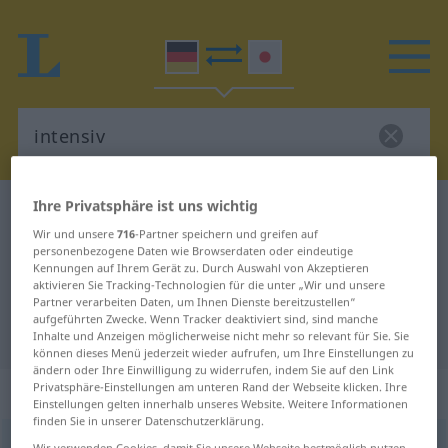
Ihre Privatsphäre ist uns wichtig
Deutsch-Japanisch Wörterbuch
intensiv
Wir und unsere
716
-Partner speichern und greifen auf
Deutsch-Japanisch Übersetzung
personenbezogene Daten wie Browserdaten oder eindeutige
Kennungen auf Ihrem Gerät zu. Durch Auswahl von Akzeptieren
für "intensiv"
aktivieren Sie Tracking-Technologien für die unter „Wir und unsere
Partner verarbeiten Daten, um Ihnen Dienste bereitzustellen“
aufgeführten Zwecke. Wenn Tracker deaktiviert sind, sind manche
"intensiv" Japanisch Übersetzung
Inhalte und Anzeigen möglicherweise nicht mehr so relevant für Sie. Sie
können dieses Menü jederzeit wieder aufrufen, um Ihre Einstellungen zu
ändern oder Ihre Einwilligung zu widerrufen, indem Sie auf den Link
Privatsphäre-Einstellungen am unteren Rand der Webseite klicken. Ihre
„intensiv“
Einstellungen gelten innerhalb unseres Website. Weitere Informationen
finden Sie in unserer Datenschutzerklärung.
intensiv
Wir verwenden Cookies, damit Sie unsere Webseite bestmöglich nutzen