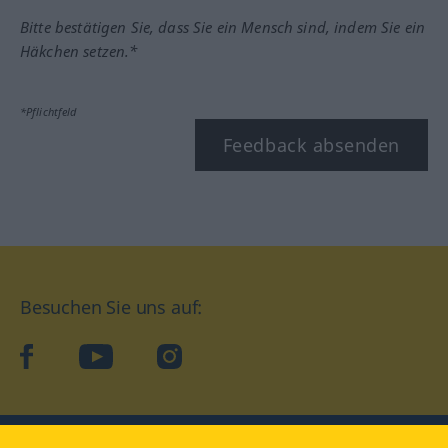
Bitte bestätigen Sie, dass Sie ein Mensch sind, indem Sie ein
Häkchen setzen.*
*Pflichtfeld
Feedback absenden
Besuchen Sie uns auf:
facebook
YouTube
Instagram