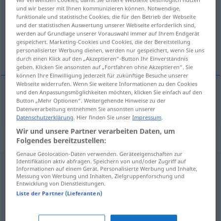
und wir besser mit Ihnen kommunizieren können. Notwendige,
funktionale und statistische Cookies, die für den Betrieb der Webseite
Übersicht aller Übersetzungen
und der statistischen Auswertung unserer Webseite erforderlich sind,
(Für mehr Details die Übersetzung anklicken/antippen)
werden auf Grundlage unserer Vorauswahl immer auf Ihrem Endgerät
gespeichert. Marketing-Cookies und Cookies, die der Bereitstellung
personalisierter Werbung dienen, werden nur gespeichert, wenn Sie uns
集中的 な
durch einen Klick auf den „Akzeptieren“-Button Ihr Einverständnis
geben. Klicken Sie ansonsten auf „Fortfahren ohne Akzeptieren“. Sie
können Ihre Einwilligung jederzeit für zukünftige Besuche unserer
Webseite widerrufen. Wenn Sie weitere Informationen zu den Cookies
und den Anpassungsmöglichkeiten möchten, klicken Sie einfach auf den
Button „Mehr Optionen“. Weitergehende Hinweise zu der
集中的
(な)
[shūchū-teki (na)]
intensiv
Datenverarbeitung entnehmen Sie ansonsten unserer
Datenschutzerklärung
. Hier finden Sie unser
Impressum
.
Wir und unsere Partner verarbeiten Daten, um
Synonyme für "intensiv"
Folgendes bereitzustellen:
Genaue Geolocation-Daten verwenden. Geräteeigenschaften zur
Identifikation aktiv abfragen. Speichern von und/oder Zugriff auf
Informationen auf einem Gerät. Personalisierte Werbung und Inhalte,
viel (nachdenken) (Hauptform)
,
(sich gedanklich)
Messung von Werbung und Inhalten, Zielgruppenforschung und
Entwicklung von Dienstleistungen.
eingehend (beschäftigen mit)
,
(sich) gründlich
Liste der Partner (Lieferanten)
(überlegen)
,
scharf (nachdenken)