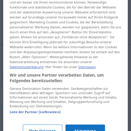
und wir besser mit Ihnen kommunizieren können. Notwendige,
funktionale und statistische Cookies, die für den Betrieb der Webseite
Übersicht aller Übersetzungen
und der statistischen Auswertung unserer Webseite erforderlich sind,
werden auf Grundlage unserer Vorauswahl immer auf Ihrem Endgerät
(Für mehr Details die Übersetzung anklicken/antippen)
gespeichert. Marketing-Cookies und Cookies, die der Bereitstellung
personalisierter Werbung dienen, werden nur gespeichert, wenn Sie uns
長くする, 延長する
durch einen Klick auf den „Akzeptieren“-Button Ihr Einverständnis
geben. Klicken Sie ansonsten auf „Fortfahren ohne Akzeptieren“. Sie
können Ihre Einwilligung jederzeit für zukünftige Besuche unserer
Webseite widerrufen. Wenn Sie weitere Informationen zu den Cookies
und den Anpassungsmöglichkeiten möchten, klicken Sie einfach auf den
Button „Mehr Optionen“. Weitergehende Hinweise zu der
長くする
[nagaku suru]
verlängern
Datenverarbeitung entnehmen Sie ansonsten unserer
Datenschutzerklärung
. Hier finden Sie unser
Impressum
.
延長する
[enchō suru]
verlängern
zeitlich
Wir und unsere Partner verarbeiten Daten, um
Folgendes bereitzustellen:
Genaue Geolocation-Daten verwenden. Geräteeigenschaften zur
Identifikation aktiv abfragen. Speichern von und/oder Zugriff auf
Synonyme für "verlängern"
Informationen auf einem Gerät. Personalisierte Werbung und Inhalte,
Messung von Werbung und Inhalten, Zielgruppenforschung und
Entwicklung von Dienstleistungen.
Liste der Partner (Lieferanten)
vermehren
,
strecken (Gericht)
Mehr Optionen
Akzeptieren