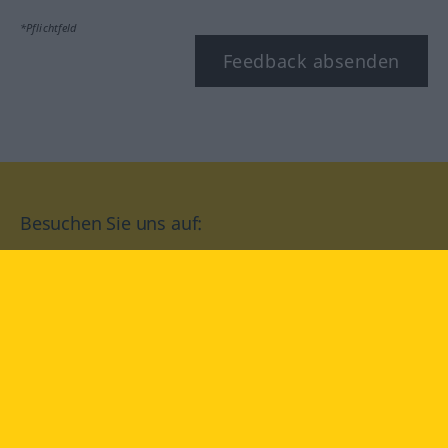
*Pflichtfeld
Feedback absenden
Besuchen Sie uns auf:
facebook
YouTube
Instagram
Langenscheidt