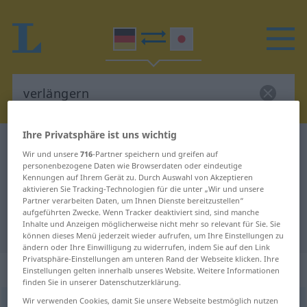
Ihre Privatsphäre ist uns wichtig
Deutsch-Japanisch Wörterbuch
verlängern
Wir und unsere
716
-Partner speichern und greifen auf
Deutsch-Japanisch Übersetzung
personenbezogene Daten wie Browserdaten oder eindeutige
Kennungen auf Ihrem Gerät zu. Durch Auswahl von Akzeptieren
für "verlängern"
aktivieren Sie Tracking-Technologien für die unter „Wir und unsere
Partner verarbeiten Daten, um Ihnen Dienste bereitzustellen“
aufgeführten Zwecke. Wenn Tracker deaktiviert sind, sind manche
Inhalte und Anzeigen möglicherweise nicht mehr so relevant für Sie. Sie
"verlängern" Japanisch Übersetzung
können dieses Menü jederzeit wieder aufrufen, um Ihre Einstellungen zu
ändern oder Ihre Einwilligung zu widerrufen, indem Sie auf den Link
Privatsphäre-Einstellungen am unteren Rand der Webseite klicken. Ihre
„verlängern“
Einstellungen gelten innerhalb unseres Website. Weitere Informationen
finden Sie in unserer Datenschutzerklärung.
Wir verwenden Cookies, damit Sie unsere Webseite bestmöglich nutzen
verlängern