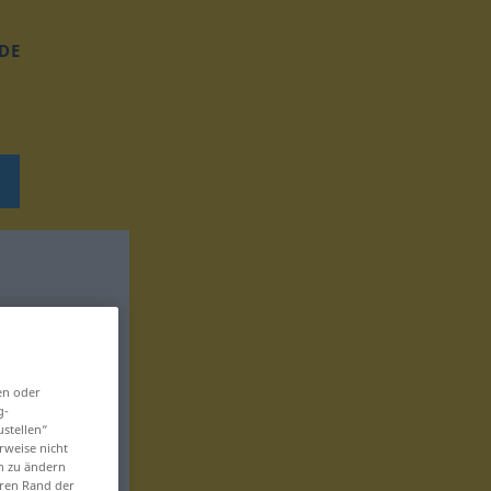
DE
en oder
g-
ustellen“
rweise nicht
en zu ändern
eren Rand der