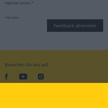
Häkchen setzen.*
*Pflichtfeld
Feedback absenden
Besuchen Sie uns auf:
facebook
YouTube
Instagram
Langenscheidt