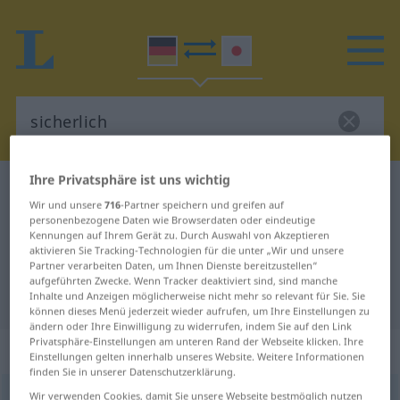
Ihre Privatsphäre ist uns wichtig
Deutsch-Japanisch Wörterbuch
sicherlich
Wir und unsere
716
-Partner speichern und greifen auf
Deutsch-Japanisch Übersetzung
personenbezogene Daten wie Browserdaten oder eindeutige
Kennungen auf Ihrem Gerät zu. Durch Auswahl von Akzeptieren
für "sicherlich"
aktivieren Sie Tracking-Technologien für die unter „Wir und unsere
Partner verarbeiten Daten, um Ihnen Dienste bereitzustellen“
aufgeführten Zwecke. Wenn Tracker deaktiviert sind, sind manche
"sicherlich" Japanisch Übersetzung
Inhalte und Anzeigen möglicherweise nicht mehr so relevant für Sie. Sie
können dieses Menü jederzeit wieder aufrufen, um Ihre Einstellungen zu
ändern oder Ihre Einwilligung zu widerrufen, indem Sie auf den Link
Privatsphäre-Einstellungen am unteren Rand der Webseite klicken. Ihre
„sicherlich“
Einstellungen gelten innerhalb unseres Website. Weitere Informationen
finden Sie in unserer Datenschutzerklärung.
sicherlich
Wir verwenden Cookies, damit Sie unsere Webseite bestmöglich nutzen