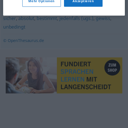
Mehr Optionen
Akzeptieren
natürlich (ugs.)
sicher
,
absolut
,
bestimmt
,
jedenfalls (ugs.)
,
gewiss
,
unbedingt
© OpenThesaurus.de