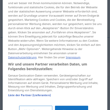
und wir besser mit Ihnen kommunizieren können. Notwendige,
funktionale und statistische Cookies, die für den Betrieb der Webseite
Übersicht aller Übersetzungen
und der statistischen Auswertung unserer Webseite erforderlich sind,
(Für mehr Details die Übersetzung anklicken/antippen)
werden auf Grundlage unserer Vorauswahl immer auf Ihrem Endgerät
gespeichert. Marketing-Cookies und Cookies, die der Bereitstellung
personalisierter Werbung dienen, werden nur gespeichert, wenn Sie uns
必ず
durch einen Klick auf den „Akzeptieren“-Button Ihr Einverständnis
geben. Klicken Sie ansonsten auf „Fortfahren ohne Akzeptieren“. Sie
können Ihre Einwilligung jederzeit für zukünftige Besuche unserer
Webseite widerrufen. Wenn Sie weitere Informationen zu den Cookies
und den Anpassungsmöglichkeiten möchten, klicken Sie einfach auf den
Button „Mehr Optionen“. Weitergehende Hinweise zu der
必ず
[kanarazu]
sicherlich
Datenverarbeitung entnehmen Sie ansonsten unserer
Datenschutzerklärung
. Hier finden Sie unser
Impressum
.
Wir und unsere Partner verarbeiten Daten, um
Synonyme für "sicherlich"
Folgendes bereitzustellen:
Genaue Geolocation-Daten verwenden. Geräteeigenschaften zur
Identifikation aktiv abfragen. Speichern von und/oder Zugriff auf
Informationen auf einem Gerät. Personalisierte Werbung und Inhalte,
sicher
,
trotzdem
,
gewiss
,
allein (geh.)
,
schließlich
,
aber
,
Messung von Werbung und Inhalten, Zielgruppenforschung und
Entwicklung von Dienstleistungen.
zumindest
,
allerdings
,
jedoch
,
wenigstens
,
jedenfalls
Liste der Partner (Lieferanten)
sicher
,
gern
,
selbstverständlich
,
freudig
,
gewiss
,