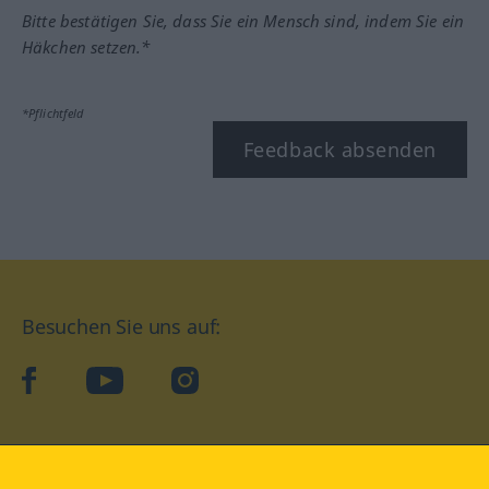
Bitte bestätigen Sie, dass Sie ein Mensch sind, indem Sie ein
Häkchen setzen.*
*Pflichtfeld
Feedback absenden
Besuchen Sie uns auf:
facebook
YouTube
Instagram