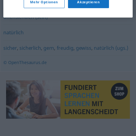
normal (sein)
Mehr Optionen
Akzeptieren
offensichtlich (sein)
natürlich
sicher
,
sicherlich
,
gern
,
freudig
,
gewiss
,
natürlich (ugs.)
© OpenThesaurus.de