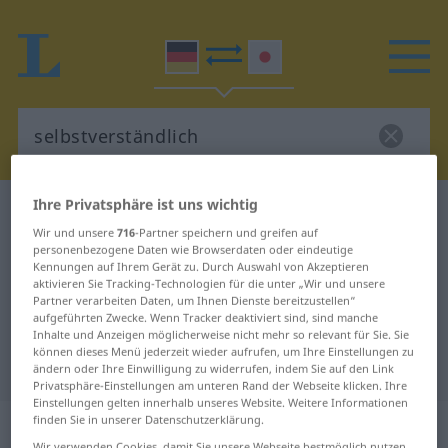
Ihre Privatsphäre ist uns wichtig
Deutsch-Japanisch Wörterbuch
selbstverständlich
Wir und unsere
716
-Partner speichern und greifen auf
Deutsch-Japanisch Übersetzung
personenbezogene Daten wie Browserdaten oder eindeutige
Kennungen auf Ihrem Gerät zu. Durch Auswahl von Akzeptieren
für "selbstverständlich"
aktivieren Sie Tracking-Technologien für die unter „Wir und unsere
Partner verarbeiten Daten, um Ihnen Dienste bereitzustellen“
aufgeführten Zwecke. Wenn Tracker deaktiviert sind, sind manche
"selbstverständlich" Japanisch
Inhalte und Anzeigen möglicherweise nicht mehr so relevant für Sie. Sie
können dieses Menü jederzeit wieder aufrufen, um Ihre Einstellungen zu
Übersetzung
ändern oder Ihre Einwilligung zu widerrufen, indem Sie auf den Link
Privatsphäre-Einstellungen am unteren Rand der Webseite klicken. Ihre
Einstellungen gelten innerhalb unseres Website. Weitere Informationen
„selbstverständlich“
finden Sie in unserer Datenschutzerklärung.
Wir verwenden Cookies, damit Sie unsere Webseite bestmöglich nutzen