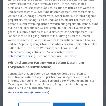
und wir besser mit Ihnen kommunizieren können. Notwendige,
selbstverständlich
funktionale und statistische Cookies, die für den Betrieb der Webseite
und der statistischen Auswertung unserer Webseite erforderlich sind,
Übersicht aller Übersetzungen
werden auf Grundlage unserer Vorauswahl immer auf Ihrem Endgerät
gespeichert. Marketing-Cookies und Cookies, die der Bereitstellung
(Für mehr Details die Übersetzung anklicken/antippen)
personalisierter Werbung dienen, werden nur gespeichert, wenn Sie uns
durch einen Klick auf den „Akzeptieren“-Button Ihr Einverständnis
当たり前の
当然
geben. Klicken Sie ansonsten auf „Fortfahren ohne Akzeptieren“. Sie
können Ihre Einwilligung jederzeit für zukünftige Besuche unserer
Webseite widerrufen. Wenn Sie weitere Informationen zu den Cookies
und den Anpassungsmöglichkeiten möchten, klicken Sie einfach auf den
Button „Mehr Optionen“. Weitergehende Hinweise zu der
Datenverarbeitung entnehmen Sie ansonsten unserer
Datenschutzerklärung
. Hier finden Sie unser
Impressum
.
当たり前の
[atarimae no]
selbstverständlich
Wir und unsere Partner verarbeiten Daten, um
Folgendes bereitzustellen:
当然
[tōzen]
selbstverständlich
<
>
Genaue Geolocation-Daten verwenden. Geräteeigenschaften zur
ADV
Identifikation aktiv abfragen. Speichern von und/oder Zugriff auf
Informationen auf einem Gerät. Personalisierte Werbung und Inhalte,
Messung von Werbung und Inhalten, Zielgruppenforschung und
Entwicklung von Dienstleistungen.
Synonyme für "selbstverständlich"
Liste der Partner (Lieferanten)