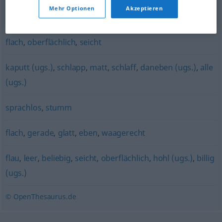
Mehr Optionen
Akzeptieren
erstaunt
,
verwundert
flach
,
oberflächlich
,
seicht
kaputt (ugs.)
,
schlapp
,
matt
,
schlaff
,
daneben (ugs.)
,
alle
(ugs.)
sprachlos
,
stumm
flach
,
gerade
,
glatt
,
eben
,
waagerecht
flau
,
leer
,
beliebig
,
seicht
,
oberflächlich
,
hohl (ugs.)
,
billig
(ugs.)
© OpenThesaurus.de