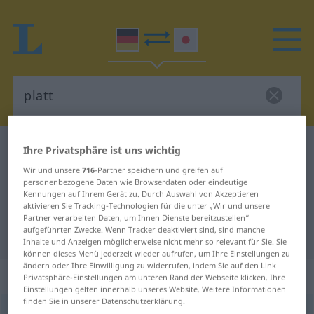
Deutsch-Japanisch Wörterbuch
platt
Ihre Privatsphäre ist uns wichtig
Deutsch-Japanisch Übersetzung
Wir und unsere
716
-Partner speichern und greifen auf
personenbezogene Daten wie Browserdaten oder eindeutige
für "platt"
Kennungen auf Ihrem Gerät zu. Durch Auswahl von Akzeptieren
aktivieren Sie Tracking-Technologien für die unter „Wir und unsere
Partner verarbeiten Daten, um Ihnen Dienste bereitzustellen“
aufgeführten Zwecke. Wenn Tracker deaktiviert sind, sind manche
"platt" Japanisch Übersetzung
Inhalte und Anzeigen möglicherweise nicht mehr so relevant für Sie. Sie
können dieses Menü jederzeit wieder aufrufen, um Ihre Einstellungen zu
ändern oder Ihre Einwilligung zu widerrufen, indem Sie auf den Link
„platt“
Privatsphäre-Einstellungen am unteren Rand der Webseite klicken. Ihre
Einstellungen gelten innerhalb unseres Website. Weitere Informationen
finden Sie in unserer Datenschutzerklärung.
platt