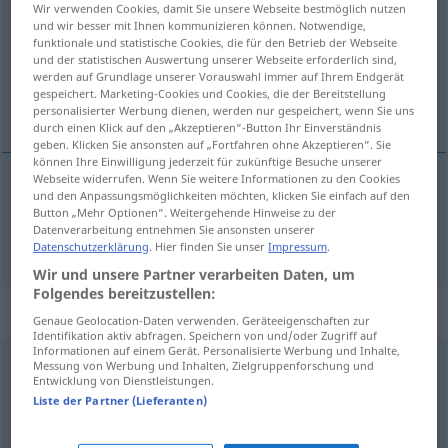
Wir verwenden Cookies, damit Sie unsere Webseite bestmöglich nutzen
und wir besser mit Ihnen kommunizieren können. Notwendige,
Übersicht aller Übersetzungen
funktionale und statistische Cookies, die für den Betrieb der Webseite
und der statistischen Auswertung unserer Webseite erforderlich sind,
(Für mehr Details die Übersetzung anklicken/antippen)
werden auf Grundlage unserer Vorauswahl immer auf Ihrem Endgerät
gespeichert. Marketing-Cookies und Cookies, die der Bereitstellung
平ら な
personalisierter Werbung dienen, werden nur gespeichert, wenn Sie uns
durch einen Klick auf den „Akzeptieren“-Button Ihr Einverständnis
geben. Klicken Sie ansonsten auf „Fortfahren ohne Akzeptieren“. Sie
können Ihre Einwilligung jederzeit für zukünftige Besuche unserer
Webseite widerrufen. Wenn Sie weitere Informationen zu den Cookies
und den Anpassungsmöglichkeiten möchten, klicken Sie einfach auf den
平ら
(な)
[taira (na)]
platt
Button „Mehr Optionen“. Weitergehende Hinweise zu der
Datenverarbeitung entnehmen Sie ansonsten unserer
Datenschutzerklärung
. Hier finden Sie unser
Impressum
.
Wir und unsere Partner verarbeiten Daten, um
Folgendes bereitzustellen:
Synonyme für "platt"
Genaue Geolocation-Daten verwenden. Geräteeigenschaften zur
Identifikation aktiv abfragen. Speichern von und/oder Zugriff auf
Informationen auf einem Gerät. Personalisierte Werbung und Inhalte,
Messung von Werbung und Inhalten, Zielgruppenforschung und
schlecht
,
billig
,
derb
,
primitiv
,
flach
,
seicht
Entwicklung von Dienstleistungen.
Liste der Partner (Lieferanten)
taktlos