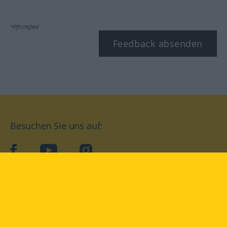
*Pflichtfeld
Feedback absenden
Besuchen Sie uns auf:
facebook
YouTube
Instagram
Langenscheidt