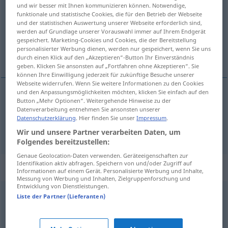
und wir besser mit Ihnen kommunizieren können. Notwendige,
funktionale und statistische Cookies, die für den Betrieb der Webseite
Übersicht aller Übersetzungen
und der statistischen Auswertung unserer Webseite erforderlich sind,
(Für mehr Details die Übersetzung anklicken/antippen)
werden auf Grundlage unserer Vorauswahl immer auf Ihrem Endgerät
gespeichert. Marketing-Cookies und Cookies, die der Bereitstellung
personalisierter Werbung dienen, werden nur gespeichert, wenn Sie uns
平ら な, ちょうど今
durch einen Klick auf den „Akzeptieren“-Button Ihr Einverständnis
geben. Klicken Sie ansonsten auf „Fortfahren ohne Akzeptieren“. Sie
können Ihre Einwilligung jederzeit für zukünftige Besuche unserer
Webseite widerrufen. Wenn Sie weitere Informationen zu den Cookies
und den Anpassungsmöglichkeiten möchten, klicken Sie einfach auf den
Button „Mehr Optionen“. Weitergehende Hinweise zu der
平ら
(な)
[taira (na)]
eben
Datenverarbeitung entnehmen Sie ansonsten unserer
Datenschutzerklärung
. Hier finden Sie unser
Impressum
.
ちょうど今
[chōdo ima]
eben
jetzt
Wir und unsere Partner verarbeiten Daten, um
Folgendes bereitzustellen:
Genaue Geolocation-Daten verwenden. Geräteeigenschaften zur
Identifikation aktiv abfragen. Speichern von und/oder Zugriff auf
Synonyme für "eben"
Informationen auf einem Gerät. Personalisierte Werbung und Inhalte,
Messung von Werbung und Inhalten, Zielgruppenforschung und
Entwicklung von Dienstleistungen.
Liste der Partner (Lieferanten)
abschließend (mit)