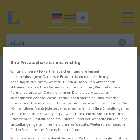
Ihre Privatsphäre ist uns wichtig
Deutsch-Japanisch Wörterbuch
eben
Wir und unsere
716
-Partner speichern und greifen auf
Deutsch-Japanisch Übersetzung
personenbezogene Daten wie Browserdaten oder eindeutige
Kennungen auf Ihrem Gerät zu. Durch Auswahl von Akzeptieren
für "eben"
aktivieren Sie Tracking-Technologien für die unter „Wir und unsere
Partner verarbeiten Daten, um Ihnen Dienste bereitzustellen“
aufgeführten Zwecke. Wenn Tracker deaktiviert sind, sind manche
Inhalte und Anzeigen möglicherweise nicht mehr so relevant für Sie. Sie
"eben" Japanisch Übersetzung
können dieses Menü jederzeit wieder aufrufen, um Ihre Einstellungen zu
ändern oder Ihre Einwilligung zu widerrufen, indem Sie auf den Link
Privatsphäre-Einstellungen am unteren Rand der Webseite klicken. Ihre
„eben“
Einstellungen gelten innerhalb unseres Website. Weitere Informationen
finden Sie in unserer Datenschutzerklärung.
Wir verwenden Cookies, damit Sie unsere Webseite bestmöglich nutzen
eben