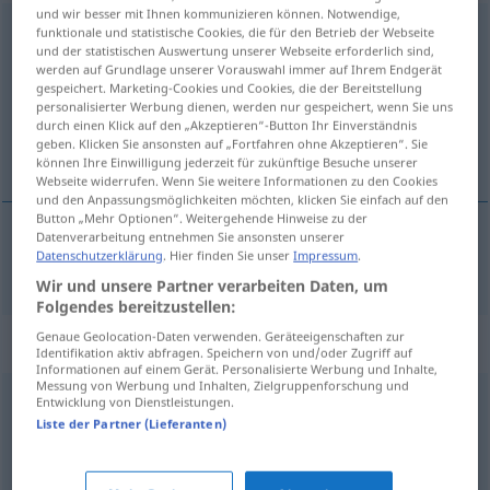
und wir besser mit Ihnen kommunizieren können. Notwendige,
Gemeinschaft
f
funktionale und statistische Cookies, die für den Betrieb der Webseite
und der statistischen Auswertung unserer Webseite erforderlich sind,
werden auf Grundlage unserer Vorauswahl immer auf Ihrem Endgerät
Übersicht aller Übersetzungen
gespeichert. Marketing-Cookies und Cookies, die der Bereitstellung
(Für mehr Details die Übersetzung anklicken/antippen)
personalisierter Werbung dienen, werden nur gespeichert, wenn Sie uns
durch einen Klick auf den „Akzeptieren“-Button Ihr Einverständnis
geben. Klicken Sie ansonsten auf „Fortfahren ohne Akzeptieren“. Sie
共同体
können Ihre Einwilligung jederzeit für zukünftige Besuche unserer
Webseite widerrufen. Wenn Sie weitere Informationen zu den Cookies
und den Anpassungsmöglichkeiten möchten, klicken Sie einfach auf den
Button „Mehr Optionen“. Weitergehende Hinweise zu der
Datenverarbeitung entnehmen Sie ansonsten unserer
Datenschutzerklärung
. Hier finden Sie unser
Impressum
.
共同体
[kyōdōtai]
Gemeinschaft
Wir und unsere Partner verarbeiten Daten, um
Folgendes bereitzustellen:
Genaue Geolocation-Daten verwenden. Geräteeigenschaften zur
Synonyme für "Gemeinschaft"
Identifikation aktiv abfragen. Speichern von und/oder Zugriff auf
Informationen auf einem Gerät. Personalisierte Werbung und Inhalte,
Messung von Werbung und Inhalten, Zielgruppenforschung und
Entwicklung von Dienstleistungen.
Netzwerk
Liste der Partner (Lieferanten)
Freundschaft