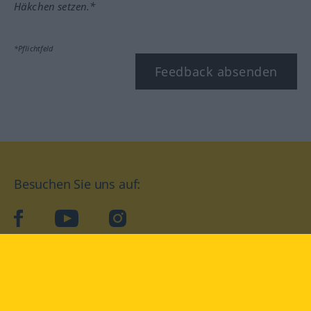
Häkchen setzen.*
*Pflichtfeld
Feedback absenden
Besuchen Sie uns auf:
facebook
YouTube
Instagram
Langenscheidt