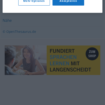
Mehr Optionen
Akzeptieren
Gemeinde
Nähe
© OpenThesaurus.de