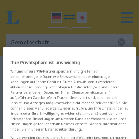
Ihre Privatsphäre ist uns wichtig
Deutsch-Japanisch Wörterbuch
Gemeinschaft
Wir und unsere
716
-Partner speichern und greifen auf
Deutsch-Japanisch Übersetzung
personenbezogene Daten wie Browserdaten oder eindeutige
Kennungen auf Ihrem Gerät zu. Durch Auswahl von Akzeptieren
für "Gemeinschaft"
aktivieren Sie Tracking-Technologien für die unter „Wir und unsere
Partner verarbeiten Daten, um Ihnen Dienste bereitzustellen“
aufgeführten Zwecke. Wenn Tracker deaktiviert sind, sind manche
"Gemeinschaft" Japanisch
Inhalte und Anzeigen möglicherweise nicht mehr so relevant für Sie. Sie
können dieses Menü jederzeit wieder aufrufen, um Ihre Einstellungen zu
Übersetzung
ändern oder Ihre Einwilligung zu widerrufen, indem Sie auf den Link
Privatsphäre-Einstellungen am unteren Rand der Webseite klicken. Ihre
Einstellungen gelten innerhalb unseres Website. Weitere Informationen
finden Sie in unserer Datenschutzerklärung.
„Gemeinschaft“
: weiblich
Wir verwenden Cookies, damit Sie unsere Webseite bestmöglich nutzen