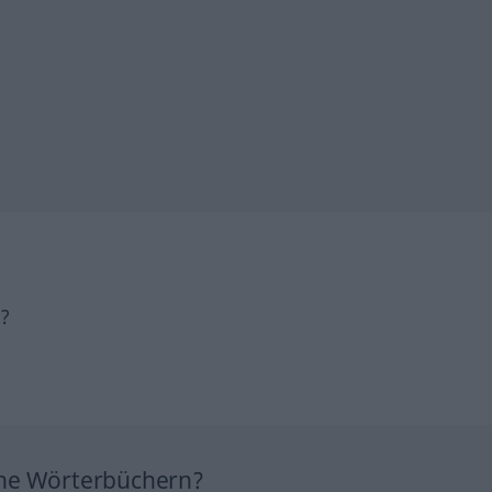
h?
ine Wörterbüchern?