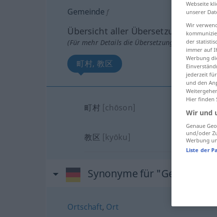
Webseite kli
Gemeinde
f
unserer Dat
Wir verwend
Übersicht aller Übersetzungen
kommunizier
(Für mehr Details die Übersetzung anklicken/an
der statist
immer auf I
Werbung die
町村, 教区
Einverständ
jederzeit f
und den Anp
Weitergehen
Hier finden
町村
[chōson]
Wir und 
Genaue Geol
und/oder Zu
教区
[kyōku]
Werbung und
Liste der P
Synonyme für "Gemeinde"
Ortschaft
,
Ort