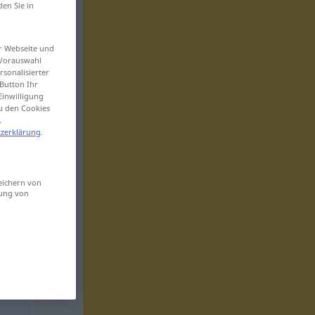
den Sie in
er Webseite und
 Vorauswahl
sonalisierter
Button Ihr
Einwilligung
zu den Cookies
.
zerklärung
.
eichern von
sung von