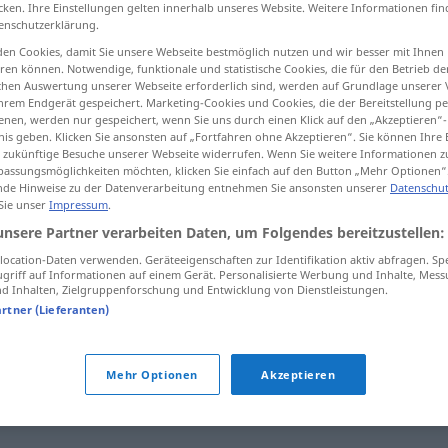
cken. Ihre Einstellungen gelten innerhalb unseres Website. Weitere Informationen fin
enschutzerklärung.
en Cookies, damit Sie unsere Webseite bestmöglich nutzen und wir besser mit Ihnen
en können. Notwendige, funktionale und statistische Cookies, die für den Betrieb d
tippen)
ischen Auswertung unserer Webseite erforderlich sind, werden auf Grundlage unserer
hrem Endgerät gespeichert. Marketing-Cookies und Cookies, die der Bereitstellung per
nen, werden nur gespeichert, wenn Sie uns durch einen Klick auf den „Akzeptieren“-
nis geben. Klicken Sie ansonsten auf „Fortfahren ohne Akzeptieren“. Sie können Ihre 
ür zukünftige Besuche unserer Webseite widerrufen. Wenn Sie weitere Informationen 
assungsmöglichkeiten möchten, klicken Sie einfach auf den Button „Mehr Optionen“
de Hinweise zu der Datenverarbeitung entnehmen Sie ansonsten unserer
Datenschut
 Sie unser
Impressum
.
Gemeinde
unsere Partner verarbeiten Daten, um Folgendes bereitzustellen:
ocation-Daten verwenden. Geräteeigenschaften zur Identifikation aktiv abfragen. Sp
griff auf Informationen auf einem Gerät. Personalisierte Werbung und Inhalte, Mes
Gemeinde
REL
 Inhalten, Zielgruppenforschung und Entwicklung von Dienstleistungen.
artner (Lieferanten)
Mehr Optionen
Akzeptieren