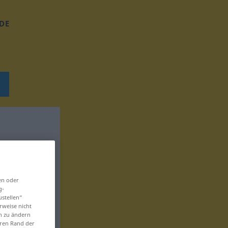
DE
en oder
g-
ustellen“
rweise nicht
en zu ändern
eren Rand der