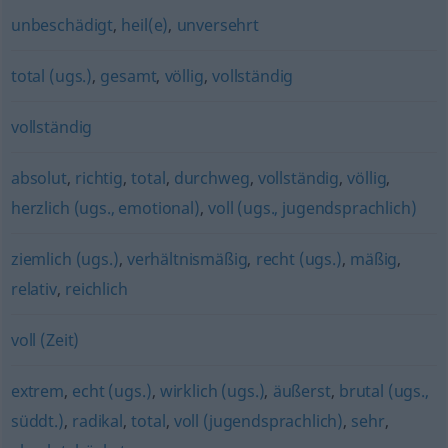
unbeschädigt
,
heil(e)
,
unversehrt
total (ugs.)
,
gesamt
,
völlig
,
vollständig
vollständig
absolut
,
richtig
,
total
,
durchweg
,
vollständig
,
völlig
,
herzlich (ugs., emotional)
,
voll (ugs., jugendsprachlich)
ziemlich (ugs.)
,
verhältnismäßig
,
recht (ugs.)
,
mäßig
,
relativ
,
reichlich
voll (Zeit)
extrem
,
echt (ugs.)
,
wirklich (ugs.)
,
äußerst
,
brutal (ugs.,
süddt.)
,
radikal
,
total
,
voll (jugendsprachlich)
,
sehr
,