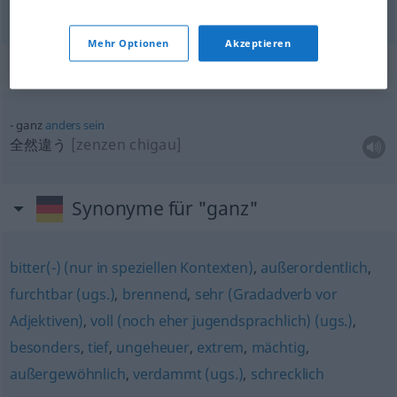
Mehr Optionen
Akzeptieren
Beispielsätze für "ganz"
ganz
anders
sein
全然違う
[zenzen chigau]
Synonyme für "ganz"
bitter(-) (nur in speziellen Kontexten)
,
außerordentlich
,
furchtbar (ugs.)
,
brennend
,
sehr (Gradadverb vor
Adjektiven)
,
voll (noch eher jugendsprachlich) (ugs.)
,
besonders
,
tief
,
ungeheuer
,
extrem
,
mächtig
,
außergewöhnlich
,
verdammt (ugs.)
,
schrecklich