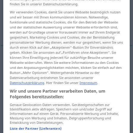
finden Sie in unserer Datenschutzerklärung.
Übersicht aller Übersetzungen
Wir verwenden Cookies, damit Sie unsere Webseite bestmöglich nutzen
und wir besser mit Ihnen kommunizieren können. Notwendige,
(Für mehr Details die Übersetzung anklicken/antippen)
funktionale und statistische Cookies, die für den Betrieb der Webseite
und der statistischen Auswertung unserer Webseite erforderlich sind,
全体の, 全部の, 無傷の
完全に, とても
werden auf Grundlage unserer Vorauswahl immer auf Ihrem Endgerät
gespeichert. Marketing-Cookies und Cookies, die der Bereitstellung
personalisierter Werbung dienen, werden nur gespeichert, wenn Sie uns
durch einen Klick auf den „Akzeptieren“-Button Ihr Einverständnis
geben. Klicken Sie ansonsten auf „Fortfahren ohne Akzeptieren“. Sie
können Ihre Einwilligung jederzeit für zukünftige Besuche unserer
全体の
[zentai no]
ganz
Webseite widerrufen. Wenn Sie weitere Informationen zu den Cookies
und den Anpassungsmöglichkeiten möchten, klicken Sie einfach auf den
Button „Mehr Optionen“. Weitergehende Hinweise zu der
全部の
[zenbu no]
ganz
Datenverarbeitung entnehmen Sie ansonsten unserer
Datenschutzerklärung
. Hier finden Sie unser
Impressum
.
無傷の
[mukizu no]
ganz
heil
Wir und unsere Partner verarbeiten Daten, um
Folgendes bereitzustellen:
Genaue Geolocation-Daten verwenden. Geräteeigenschaften zur
Identifikation aktiv abfragen. Speichern von und/oder Zugriff auf
完全に
[kanzen ni]
ganz
<
>
ADV
Informationen auf einem Gerät. Personalisierte Werbung und Inhalte,
Messung von Werbung und Inhalten, Zielgruppenforschung und
Entwicklung von Dienstleistungen.
とても
[totemo]
ganz
sehr
<
>
ADV
Liste der Partner (Lieferanten)