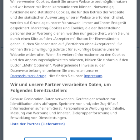
Wir verwenden Cookies, damit Sie unsere Webseite bestmöglich nutzen
und wir besser mit Ihnen kommunizieren können. Notwendige,
Übersicht aller Übersetzungen
funktionale und statistische Cookies, die für den Betrieb der Webseite
und der statistischen Auswertung unserer Webseite erforderlich sind,
(Für mehr Details die Übersetzung anklicken/antippen)
werden auf Grundlage unserer Vorauswahl immer auf Ihrem Endgerät
gespeichert. Marketing-Cookies und Cookies, die der Bereitstellung
極端 な
personalisierter Werbung dienen, werden nur gespeichert, wenn Sie uns
durch einen Klick auf den „Akzeptieren“-Button Ihr Einverständnis
geben. Klicken Sie ansonsten auf „Fortfahren ohne Akzeptieren“. Sie
können Ihre Einwilligung jederzeit für zukünftige Besuche unserer
Webseite widerrufen. Wenn Sie weitere Informationen zu den Cookies
und den Anpassungsmöglichkeiten möchten, klicken Sie einfach auf den
極端
(な)
[kyokutan (na)]
extrem
Button „Mehr Optionen“. Weitergehende Hinweise zu der
Datenverarbeitung entnehmen Sie ansonsten unserer
Datenschutzerklärung
. Hier finden Sie unser
Impressum
.
Wir und unsere Partner verarbeiten Daten, um
Synonyme für "extrem"
Folgendes bereitzustellen:
Genaue Geolocation-Daten verwenden. Geräteeigenschaften zur
Identifikation aktiv abfragen. Speichern von und/oder Zugriff auf
Informationen auf einem Gerät. Personalisierte Werbung und Inhalte,
bitter(-) (nur in speziellen Kontexten)
,
außerordentlich
,
Messung von Werbung und Inhalten, Zielgruppenforschung und
Entwicklung von Dienstleistungen.
furchtbar (ugs.)
,
brennend
,
sehr (Gradadverb vor
Liste der Partner (Lieferanten)
Adjektiven)
,
voll (noch eher jugendsprachlich) (ugs.)
,
besonders
,
tief
,
ungeheuer
,
mächtig
,
außergewöhnlich
,