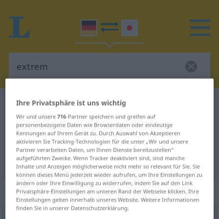
Ihre Privatsphäre ist uns wichtig
Deutsch-Japanisch Wörterbuch
extrem
Deutsch-Japanisch Übersetzung
Wir und unsere
716
-Partner speichern und greifen auf
personenbezogene Daten wie Browserdaten oder eindeutige
für "extrem"
Kennungen auf Ihrem Gerät zu. Durch Auswahl von Akzeptieren
aktivieren Sie Tracking-Technologien für die unter „Wir und unsere
Partner verarbeiten Daten, um Ihnen Dienste bereitzustellen“
aufgeführten Zwecke. Wenn Tracker deaktiviert sind, sind manche
"extrem" Japanisch Übersetzung
Inhalte und Anzeigen möglicherweise nicht mehr so relevant für Sie. Sie
können dieses Menü jederzeit wieder aufrufen, um Ihre Einstellungen zu
ändern oder Ihre Einwilligung zu widerrufen, indem Sie auf den Link
„extrem“
Privatsphäre-Einstellungen am unteren Rand der Webseite klicken. Ihre
Einstellungen gelten innerhalb unseres Website. Weitere Informationen
finden Sie in unserer Datenschutzerklärung.
extrem