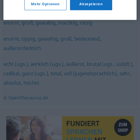
Mehr Optionen
Akzeptieren
verdammt (ugs.)
,
ganz
,
schrecklich
enorm
,
groß
,
gewaltig
,
mächtig
,
riesig
enorm
,
üppig
,
gewaltig
,
groß
,
bedeutend
,
außerordentlich
echt (ugs.)
,
wirklich (ugs.)
,
äußerst
,
brutal (ugs., süddt.)
,
radikal
,
ganz (ugs.)
,
total
,
voll (jugendsprachlich)
,
sehr
,
absolut
,
höchst
© OpenThesaurus.de