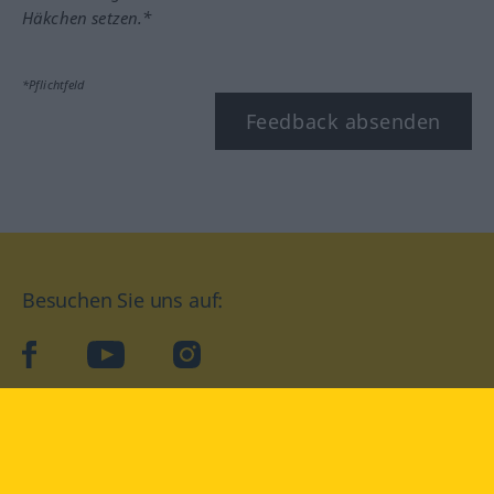
Häkchen setzen.*
*Pflichtfeld
Feedback absenden
Besuchen Sie uns auf:
facebook
YouTube
Instagram
Langenscheidt