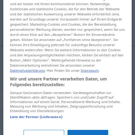
und wir besser mit Ihnen kommunizieren können. Notwendige,
funktionale und statistische Cookies, die für den Betrieb der Webseite
Übersicht aller Übersetzungen
und der statistischen Auswertung unserer Webseite erforderlich sind,
(Für mehr Details die Übersetzung anklicken/antippen)
werden auf Grundlage unserer Vorauswahl immer auf Ihrem Endgerät
gespeichert. Marketing-Cookies und Cookies, die der Bereitstellung
personalisierter Werbung dienen, werden nur gespeichert, wenn Sie uns
当面の, 最新の
durch einen Klick auf den „Akzeptieren“-Button Ihr Einverständnis
geben. Klicken Sie ansonsten auf „Fortfahren ohne Akzeptieren“. Sie
können Ihre Einwilligung jederzeit für zukünftige Besuche unserer
Webseite widerrufen. Wenn Sie weitere Informationen zu den Cookies
und den Anpassungsmöglichkeiten möchten, klicken Sie einfach auf den
Button „Mehr Optionen“. Weitergehende Hinweise zu der
当面の
[tōmen no]
aktuell
Problem
Datenverarbeitung entnehmen Sie ansonsten unserer
Datenschutzerklärung
. Hier finden Sie unser
Impressum
.
最新の
[saishin no]
aktuell
Neuigkeit
Wir und unsere Partner verarbeiten Daten, um
Folgendes bereitzustellen:
Genaue Geolocation-Daten verwenden. Geräteeigenschaften zur
Identifikation aktiv abfragen. Speichern von und/oder Zugriff auf
Synonyme für "aktuell"
Informationen auf einem Gerät. Personalisierte Werbung und Inhalte,
Messung von Werbung und Inhalten, Zielgruppenforschung und
Entwicklung von Dienstleistungen.
Liste der Partner (Lieferanten)
jetzig
,
augenblicklich (Adj.)
,
heutig