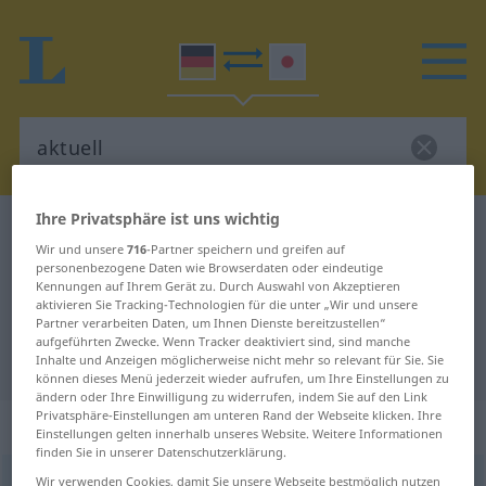
Ihre Privatsphäre ist uns wichtig
Deutsch-Japanisch Wörterbuch
aktuell
Wir und unsere
716
-Partner speichern und greifen auf
Deutsch-Japanisch Übersetzung
personenbezogene Daten wie Browserdaten oder eindeutige
Kennungen auf Ihrem Gerät zu. Durch Auswahl von Akzeptieren
für "aktuell"
aktivieren Sie Tracking-Technologien für die unter „Wir und unsere
Partner verarbeiten Daten, um Ihnen Dienste bereitzustellen“
aufgeführten Zwecke. Wenn Tracker deaktiviert sind, sind manche
"aktuell" Japanisch Übersetzung
Inhalte und Anzeigen möglicherweise nicht mehr so relevant für Sie. Sie
können dieses Menü jederzeit wieder aufrufen, um Ihre Einstellungen zu
ändern oder Ihre Einwilligung zu widerrufen, indem Sie auf den Link
Privatsphäre-Einstellungen am unteren Rand der Webseite klicken. Ihre
„aktuell“
Einstellungen gelten innerhalb unseres Website. Weitere Informationen
finden Sie in unserer Datenschutzerklärung.
aktuell
Wir verwenden Cookies, damit Sie unsere Webseite bestmöglich nutzen