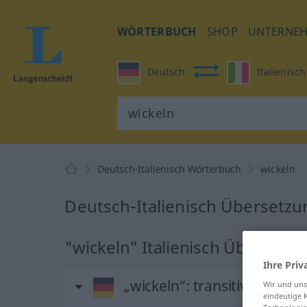
WÖRTERBUCH
SHOP
UNTERNE
Deutsch
Italienisch
Deutsch-Italienisch Wörterbuch
wickeln
Deutsch-Italienisch Übersetzu
"wickeln" Italienisch Übersetz
Ihre Priv
„wickeln“
: transitives Verb
Wir und un
eindeutige 