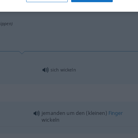
tippen)
sich wickeln
jemanden um den (kleinen)
Finger
wickeln