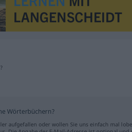
h?
ine Wörterbüchern?
hler aufgefallen oder wollen Sie uns einfach mal lob
us. Die Angabe der E-Mail-Adresse ist optional und 