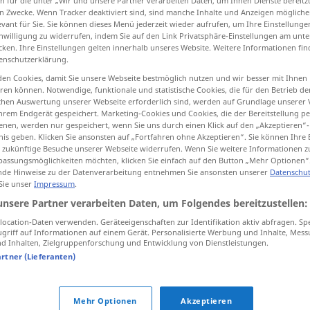
n für die unter „Wir und unsere Partner verarbeiten Daten, um Ihnen Dienste bereitz
n Zwecke. Wenn Tracker deaktiviert sind, sind manche Inhalte und Anzeigen mögliche
evant für Sie. Sie können dieses Menü jederzeit wieder aufrufen, um Ihre Einstellung
inwilligung zu widerrufen, indem Sie auf den Link Privatsphäre-Einstellungen am unt
cken. Ihre Einstellungen gelten innerhalb unseres Website. Weitere Informationen fin
enschutzerklärung.
tippen)
en Cookies, damit Sie unsere Webseite bestmöglich nutzen und wir besser mit Ihnen
ino a
fasciare
en können. Notwendige, funktionale und statistische Cookies, die für den Betrieb d
ischen Auswertung unserer Webseite erforderlich sind, werden auf Grundlage unserer
hrem Endgerät gespeichert. Marketing-Cookies und Cookies, die der Bereitstellung per
nen, werden nur gespeichert, wenn Sie uns durch einen Klick auf den „Akzeptieren“-
nis geben. Klicken Sie ansonsten auf „Fortfahren ohne Akzeptieren“. Sie können Ihre 
ür zukünftige Besuche unserer Webseite widerrufen. Wenn Sie weitere Informationen 
wickeln
assungsmöglichkeiten möchten, klicken Sie einfach auf den Button „Mehr Optionen“
de Hinweise zu der Datenverarbeitung entnehmen Sie ansonsten unserer
Datenschut
 Sie unser
Impressum
.
wickeln
Säugling
unsere Partner verarbeiten Daten, um Folgendes bereitzustellen:
ocation-Daten verwenden. Geräteeigenschaften zur Identifikation aktiv abfragen. Sp
wickeln
MED
griff auf Informationen auf einem Gerät. Personalisierte Werbung und Inhalte, Mes
 Inhalten, Zielgruppenforschung und Entwicklung von Dienstleistungen.
artner (Lieferanten)
Mehr Optionen
Akzeptieren