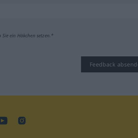
m Sie ein Häkchen setzen.*
Feedback absend
ook
YouTube
Instagram