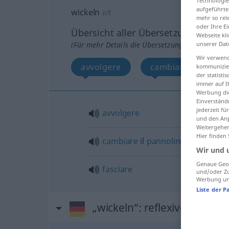
Technologie
aufgeführte
wickeln
v/t
mehr so rel
oder Ihre E
Übersicht aller Übersetzungen
Webseite kli
unserer Dat
(Für mehr Details die Übersetzung anklicken/an
Wir verwend
avvolgere
cambiare il pannol
kommunizier
der statist
immer auf I
Werbung die
Einverständ
jederzeit f
avvolgere
und den Anp
Weitergehen
Hier finden
cambiare
il
pannolino
a
Wir und 
Genaue Geol
fasciare
und/oder Zu
Werbung und
Liste der P
„wickeln“
: reflexives Verb