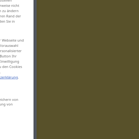
ustellen“
rweise nicht
en zu ändern
eren Rand der
den Sie in
er Webseite und
 Vorauswahl
sonalisierter
Button Ihr
Einwilligung
zu den Cookies
.
zerklärung
.
eichern von
sung von