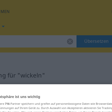
HMEN
Übersetzen
ng für "wickeln"
ung
atsphäre ist uns wichtig
sere
716
-Partner speichern und greifen auf personenbezogene Daten wie Browserdat
Kennungen auf Ihrem Gerät zu. Durch Auswahl von Akzeptieren aktivieren Sie Trackin