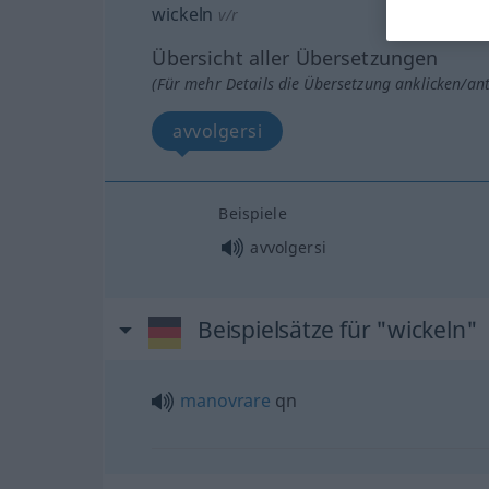
wickeln
v/r
Übersicht aller Übersetzungen
(Für mehr Details die Übersetzung anklicken/an
avvolgersi
Beispiele
avvolgersi
Beispielsätze für "wickeln"
manovrare
qn