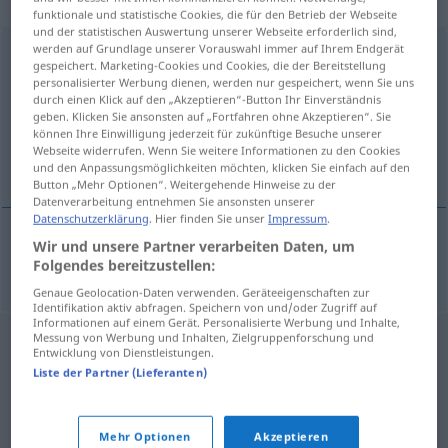
„Vermögensverhältnisse“
: Plural
funktionale und statistische Cookies, die für den Betrieb der Webseite
und der statistischen Auswertung unserer Webseite erforderlich sind,
werden auf Grundlage unserer Vorauswahl immer auf Ihrem Endgerät
Vermögensverhältnisse
pl
gespeichert. Marketing-Cookies und Cookies, die der Bereitstellung
personalisierter Werbung dienen, werden nur gespeichert, wenn Sie uns
Übersicht aller Übersetzungen
durch einen Klick auf den „Akzeptieren“-Button Ihr Einverständnis
(Für mehr Details die Übersetzung anklicken/antippen)
geben. Klicken Sie ansonsten auf „Fortfahren ohne Akzeptieren“. Sie
können Ihre Einwilligung jederzeit für zukünftige Besuche unserer
Webseite widerrufen. Wenn Sie weitere Informationen zu den Cookies
situazione finanziaria
und den Anpassungsmöglichkeiten möchten, klicken Sie einfach auf den
Button „Mehr Optionen“. Weitergehende Hinweise zu der
Datenverarbeitung entnehmen Sie ansonsten unserer
Datenschutzerklärung
. Hier finden Sie unser
Impressum
.
Wir und unsere Partner verarbeiten Daten, um
situazione
f
finanziaria
Vermögensverhältnisse
Folgendes bereitzustellen:
Genaue Geolocation-Daten verwenden. Geräteeigenschaften zur
Identifikation aktiv abfragen. Speichern von und/oder Zugriff auf
Informationen auf einem Gerät. Personalisierte Werbung und Inhalte,
Messung von Werbung und Inhalten, Zielgruppenforschung und
Entwicklung von Dienstleistungen.
Liste der Partner (Lieferanten)
Mehr Optionen
Akzeptieren