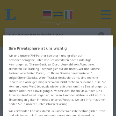
Ihre Privatsphäre ist uns wichtig
Deutsch-Italienisch Wörterbuch
Wir und unsere
716
-Partner speichern und greifen auf
personenbezogene Daten wie Browserdaten oder eindeutige
Vermögensverhältnisse
Kennungen auf Ihrem Gerät zu. Durch Auswahl von Akzeptieren
Deutsch-Italienisch Übersetzung
aktivieren Sie Tracking-Technologien für die unter „Wir und unsere
Partner verarbeiten Daten, um Ihnen Dienste bereitzustellen“
für "Vermögensverhältnisse"
aufgeführten Zwecke. Wenn Tracker deaktiviert sind, sind manche
Inhalte und Anzeigen möglicherweise nicht mehr so relevant für Sie. Sie
können dieses Menü jederzeit wieder aufrufen, um Ihre Einstellungen zu
ändern oder Ihre Einwilligung zu widerrufen, indem Sie auf den Link
"Vermögensverhältnisse" Italienisch
Privatsphäre-Einstellungen am unteren Rand der Webseite klicken. Ihre
Einstellungen gelten innerhalb unseres Website. Weitere Informationen
Übersetzung
finden Sie in unserer Datenschutzerklärung.
Wir verwenden Cookies, damit Sie unsere Webseite bestmöglich nutzen
und wir besser mit Ihnen kommunizieren können. Notwendige,