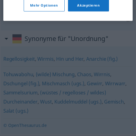
Mehr Optionen
Akzeptieren
eine grauenvolle Unordnung
un
disordine
spaventoso
Synonyme für "Unordnung"
Regellosigkeit
,
Wirrnis
,
Hin und Her
,
Anarchie (fig.)
Tohuwabohu
,
(wilde) Mischung
,
Chaos
,
Wirrnis
,
Dschungel (fig.)
,
Mischmasch (ugs.)
,
Gewirr
,
Wirrwarr
,
Sammelsurium
,
(wüstes / regelloses / wildes)
Durcheinander
,
Wust
,
Kuddelmuddel (ugs.)
,
Gemisch
,
Salat (ugs.)
© OpenThesaurus.de