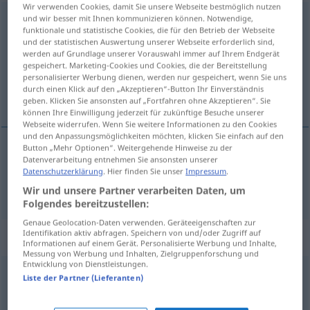
Wir verwenden Cookies, damit Sie unsere Webseite bestmöglich nutzen
und wir besser mit Ihnen kommunizieren können. Notwendige,
Unordnung
f
funktionale und statistische Cookies, die für den Betrieb der Webseite
und der statistischen Auswertung unserer Webseite erforderlich sind,
Übersicht aller Übersetzungen
werden auf Grundlage unserer Vorauswahl immer auf Ihrem Endgerät
(Für mehr Details die Übersetzung anklicken/antippen)
gespeichert. Marketing-Cookies und Cookies, die der Bereitstellung
personalisierter Werbung dienen, werden nur gespeichert, wenn Sie uns
durch einen Klick auf den „Akzeptieren“-Button Ihr Einverständnis
disordine
geben. Klicken Sie ansonsten auf „Fortfahren ohne Akzeptieren“. Sie
können Ihre Einwilligung jederzeit für zukünftige Besuche unserer
Webseite widerrufen. Wenn Sie weitere Informationen zu den Cookies
und den Anpassungsmöglichkeiten möchten, klicken Sie einfach auf den
Button „Mehr Optionen“. Weitergehende Hinweise zu der
Datenverarbeitung entnehmen Sie ansonsten unserer
disordine
m
Unordnung
Datenschutzerklärung
. Hier finden Sie unser
Impressum
.
Wir und unsere Partner verarbeiten Daten, um
Folgendes bereitzustellen:
Genaue Geolocation-Daten verwenden. Geräteeigenschaften zur
Identifikation aktiv abfragen. Speichern von und/oder Zugriff auf
Beispielsätze für "Unordnung"
Informationen auf einem Gerät. Personalisierte Werbung und Inhalte,
Messung von Werbung und Inhalten, Zielgruppenforschung und
Entwicklung von Dienstleistungen.
Liste der Partner (Lieferanten)
Unordnung,
Unruhe
in
etwas
hineintragen
AKK
portare
scompiglio
,
disordine
in
qc