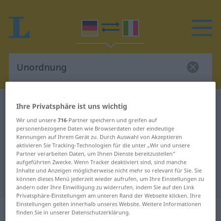
Deutsch-Italienisch Wörterbuch
Unordnung
Ihre Privatsphäre ist uns wichtig
Deutsch-Italienisch Übersetzung
Wir und unsere
716
-Partner speichern und greifen auf
personenbezogene Daten wie Browserdaten oder eindeutige
für "Unordnung"
Kennungen auf Ihrem Gerät zu. Durch Auswahl von Akzeptieren
aktivieren Sie Tracking-Technologien für die unter „Wir und unsere
Partner verarbeiten Daten, um Ihnen Dienste bereitzustellen“
aufgeführten Zwecke. Wenn Tracker deaktiviert sind, sind manche
"Unordnung" Italienisch
Inhalte und Anzeigen möglicherweise nicht mehr so relevant für Sie. Sie
Übersetzung
können dieses Menü jederzeit wieder aufrufen, um Ihre Einstellungen zu
ändern oder Ihre Einwilligung zu widerrufen, indem Sie auf den Link
Privatsphäre-Einstellungen am unteren Rand der Webseite klicken. Ihre
Einstellungen gelten innerhalb unseres Website. Weitere Informationen
„Unordnung“
: Femininum
finden Sie in unserer Datenschutzerklärung.