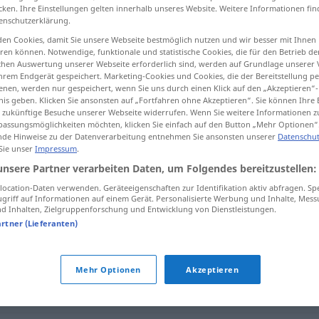
cken. Ihre Einstellungen gelten innerhalb unseres Website. Weitere Informationen fin
enschutzerklärung.
en Cookies, damit Sie unsere Webseite bestmöglich nutzen und wir besser mit Ihnen
en können. Notwendige, funktionale und statistische Cookies, die für den Betrieb d
tippen)
ischen Auswertung unserer Webseite erforderlich sind, werden auf Grundlage unserer
hrem Endgerät gespeichert. Marketing-Cookies und Cookies, die der Bereitstellung per
nen, werden nur gespeichert, wenn Sie uns durch einen Klick auf den „Akzeptieren“-
nis geben. Klicken Sie ansonsten auf „Fortfahren ohne Akzeptieren“. Sie können Ihre 
ür zukünftige Besuche unserer Webseite widerrufen. Wenn Sie weitere Informationen 
assungsmöglichkeiten möchten, klicken Sie einfach auf den Button „Mehr Optionen“
de Hinweise zu der Datenverarbeitung entnehmen Sie ansonsten unserer
Datenschut
 Sie unser
Impressum
.
ungeniert
unsere Partner verarbeiten Daten, um Folgendes bereitzustellen:
ocation-Daten verwenden. Geräteeigenschaften zur Identifikation aktiv abfragen. Sp
griff auf Informationen auf einem Gerät. Personalisierte Werbung und Inhalte, Mes
 Inhalten, Zielgruppenforschung und Entwicklung von Dienstleistungen.
artner (Lieferanten)
Mehr Optionen
Akzeptieren
(weiter...)
,
unverdrossen