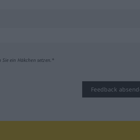
m Sie ein Häkchen setzen.*
Feedback absend