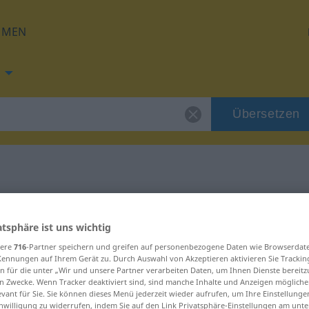
HMEN
Übersetzen
t
ng für "ungeniert"
atsphäre ist uns wichtig
tzung
sere
716
-Partner speichern und greifen auf personenbezogene Daten wie Browserdat
Kennungen auf Ihrem Gerät zu. Durch Auswahl von Akzeptieren aktivieren Sie Trackin
n für die unter „Wir und unsere Partner verarbeiten Daten, um Ihnen Dienste bereitz
n Zwecke. Wenn Tracker deaktiviert sind, sind manche Inhalte und Anzeigen mögliche
evant für Sie. Sie können dieses Menü jederzeit wieder aufrufen, um Ihre Einstellung
inwilligung zu widerrufen, indem Sie auf den Link Privatsphäre-Einstellungen am unt