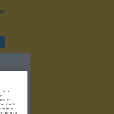
DE
en oder
g-
ustellen“
rweise nicht
en zu ändern
eren Rand der