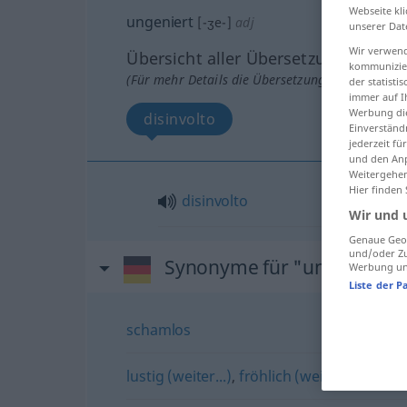
Webseite kli
ungeniert
[-ʒe-]
adj
unserer Dat
Wir verwend
Übersicht aller Übersetzungen
kommunizier
(Für mehr Details die Übersetzung anklicken/an
der statist
immer auf I
Werbung die
disinvolto
Einverständ
jederzeit f
und den Anp
Weitergehen
Hier finden
disinvolto
Wir und 
Genaue Geol
und/oder Zu
Synonyme für "ungeniert"
Werbung und
Liste der P
schamlos
lustig (weiter...)
,
fröhlich (weiter)
,
munter 