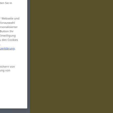
den Sie in
er Webseite und
 Vorauswahl
sonalisierter
Button Ihr
Einwilligung
zu den Cookies
.
zerklärung
.
eichern von
sung von