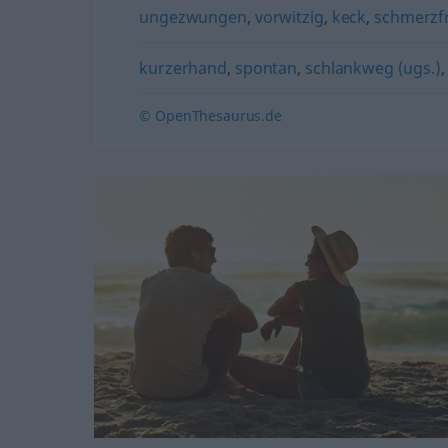
ungezwungen
,
vorwitzig
,
keck
,
schmerzfr
kurzerhand
,
spontan
,
schlankweg (ugs.)
© OpenThesaurus.de