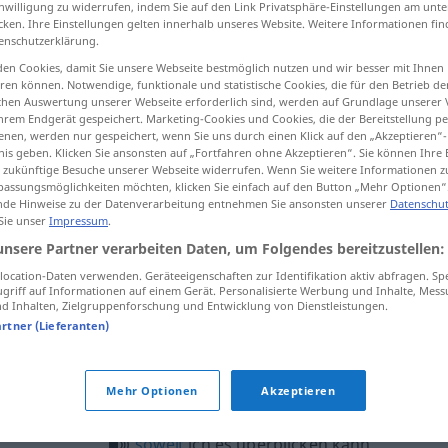
inwilligung zu widerrufen, indem Sie auf den Link Privatsphäre-Einstellungen am unt
cken. Ihre Einstellungen gelten innerhalb unseres Website. Weitere Informationen fin
enschutzerklärung.
en Cookies, damit Sie unsere Webseite bestmöglich nutzen und wir besser mit Ihnen
en können. Notwendige, funktionale und statistische Cookies, die für den Betrieb d
tippen)
ischen Auswertung unserer Webseite erforderlich sind, werden auf Grundlage unserer
hrem Endgerät gespeichert. Marketing-Cookies und Cookies, die der Bereitstellung per
eitere Beispiele...
nen, werden nur gespeichert, wenn Sie uns durch einen Klick auf den „Akzeptieren“-
nis geben. Klicken Sie ansonsten auf „Fortfahren ohne Akzeptieren“. Sie können Ihre 
ür zukünftige Besuche unserer Webseite widerrufen. Wenn Sie weitere Informationen 
assungsmöglichkeiten möchten, klicken Sie einfach auf den Button „Mehr Optionen“
de Hinweise zu der Datenverarbeitung entnehmen Sie ansonsten unserer
Datenschut
überblicken
 Sie unser
Impressum
.
unsere Partner verarbeiten Daten, um Folgendes bereitzustellen:
ocation-Daten verwenden. Geräteeigenschaften zur Identifikation aktiv abfragen. Sp
griff auf Informationen auf einem Gerät. Personalisierte Werbung und Inhalte, Mes
la
situazione
die
Situation
überblicken
FIG
 Inhalten, Zielgruppenforschung und Entwicklung von Dienstleistungen.
artner (Lieferanten)
ken"
Mehr Optionen
Akzeptieren
soweit
ich es überblicken kann