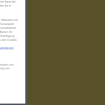
eren Rand der
den Sie in
er Webseite und
 Vorauswahl
sonalisierter
Button Ihr
Einwilligung
zu den Cookies
.
zerklärung
.
eichern von
sung von