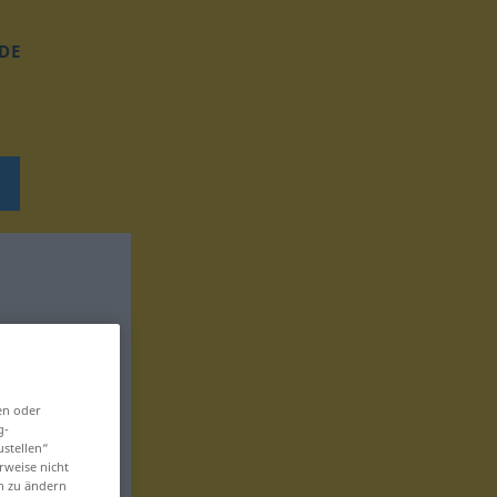
DE
en oder
g-
ustellen“
rweise nicht
en zu ändern