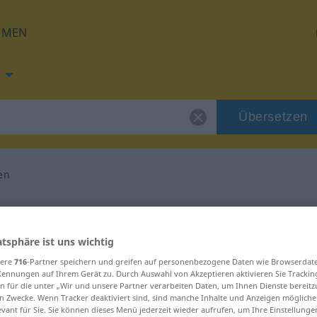
HMEN
Übersetzen
en
ng für "überblicken"
atsphäre ist uns wichtig
setzung
sere
716
-Partner speichern und greifen auf personenbezogene Daten wie Browserdat
Kennungen auf Ihrem Gerät zu. Durch Auswahl von Akzeptieren aktivieren Sie Trackin
n für die unter „Wir und unsere Partner verarbeiten Daten, um Ihnen Dienste bereitz
Verb
n Zwecke. Wenn Tracker deaktiviert sind, sind manche Inhalte und Anzeigen mögliche
evant für Sie. Sie können dieses Menü jederzeit wieder aufrufen, um Ihre Einstellung