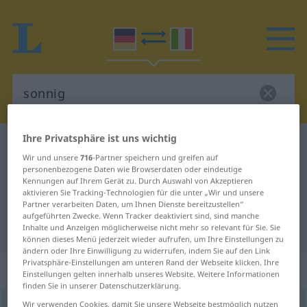
Ihre Privatsphäre ist uns wichtig
Deutsch-Italienisch Wörterbuch
sonnig
Wir und unsere
716
-Partner speichern und greifen auf
Deutsch-Italienisch Übersetzung
personenbezogene Daten wie Browserdaten oder eindeutige
Kennungen auf Ihrem Gerät zu. Durch Auswahl von Akzeptieren
für "sonnig"
aktivieren Sie Tracking-Technologien für die unter „Wir und unsere
Partner verarbeiten Daten, um Ihnen Dienste bereitzustellen“
aufgeführten Zwecke. Wenn Tracker deaktiviert sind, sind manche
"sonnig" Italienisch Übersetzung
Inhalte und Anzeigen möglicherweise nicht mehr so relevant für Sie. Sie
können dieses Menü jederzeit wieder aufrufen, um Ihre Einstellungen zu
ändern oder Ihre Einwilligung zu widerrufen, indem Sie auf den Link
Privatsphäre-Einstellungen am unteren Rand der Webseite klicken. Ihre
„sonnig“
: Adjektiv
Einstellungen gelten innerhalb unseres Website. Weitere Informationen
finden Sie in unserer Datenschutzerklärung.
sonnig
Wir verwenden Cookies, damit Sie unsere Webseite bestmöglich nutzen
adj