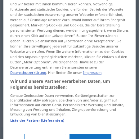
und wir besser mit Ihnen kommunizieren können. Notwendige,
funktionale und statistische Cookies, die für den Betrieb der Webseite
Übersicht aller Übersetzungen
und der statistischen Auswertung unserer Webseite erforderlich sind,
(Für mehr Details die Übersetzung anklicken/antippen)
werden auf Grundlage unserer Vorauswahl immer auf Ihrem Endgerät
gespeichert. Marketing-Cookies und Cookies, die der Bereitstellung
personalisierter Werbung dienen, werden nur gespeichert, wenn Sie uns
soleggiato, assolato
allegro, solare
durch einen Klick auf den „Akzeptieren“-Button Ihr Einverständnis
geben. Klicken Sie ansonsten auf „Fortfahren ohne Akzeptieren“. Sie
können Ihre Einwilligung jederzeit für zukünftige Besuche unserer
Webseite widerrufen. Wenn Sie weitere Informationen zu den Cookies
und den Anpassungsmöglichkeiten möchten, klicken Sie einfach auf den
Button „Mehr Optionen“. Weitergehende Hinweise zu der
soleggiato
,
assolato
sonnig
Datenverarbeitung entnehmen Sie ansonsten unserer
Datenschutzerklärung
. Hier finden Sie unser
Impressum
.
Wir und unsere Partner verarbeiten Daten, um
Folgendes bereitzustellen:
allegro
,
solare
sonnig
Genaue Geolocation-Daten verwenden. Geräteeigenschaften zur
FIG
Identifikation aktiv abfragen. Speichern von und/oder Zugriff auf
Informationen auf einem Gerät. Personalisierte Werbung und Inhalte,
Messung von Werbung und Inhalten, Zielgruppenforschung und
Entwicklung von Dienstleistungen.
Synonyme für "sonnig"
Liste der Partner (Lieferanten)