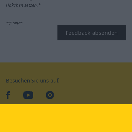
Häkchen setzen.*
*Pflichtfeld
Feedback absenden
Besuchen Sie uns auf:
facebook
YouTube
Instagram
Langenscheidt