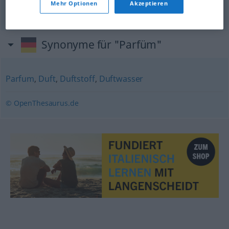
Mehr Optionen
Akzeptieren
cipria
(
od
incipriarsi)
Synonyme für "Parfüm"
Parfum
,
Duft
,
Duftstoff
,
Duftwasser
© OpenThesaurus.de