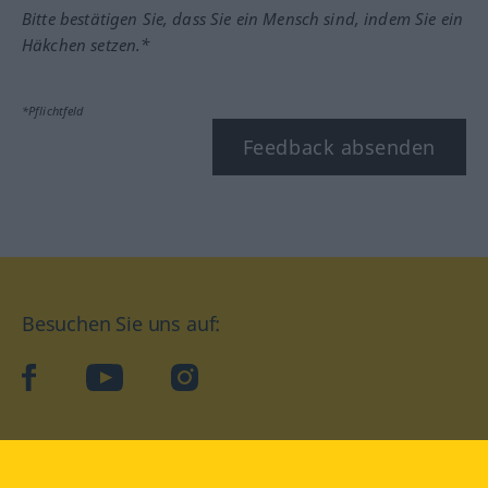
Bitte bestätigen Sie, dass Sie ein Mensch sind, indem Sie ein
Häkchen setzen.*
*Pflichtfeld
Feedback absenden
Besuchen Sie uns auf:
facebook
YouTube
Instagram