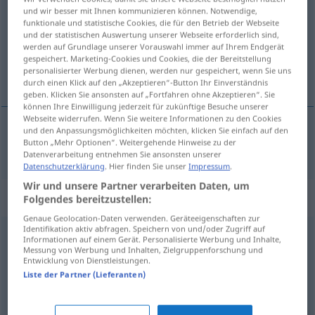
und wir besser mit Ihnen kommunizieren können. Notwendige,
funktionale und statistische Cookies, die für den Betrieb der Webseite
Übersicht aller Übersetzungen
und der statistischen Auswertung unserer Webseite erforderlich sind,
(Für mehr Details die Übersetzung anklicken/antippen)
werden auf Grundlage unserer Vorauswahl immer auf Ihrem Endgerät
gespeichert. Marketing-Cookies und Cookies, die der Bereitstellung
personalisierter Werbung dienen, werden nur gespeichert, wenn Sie uns
profumo
durch einen Klick auf den „Akzeptieren“-Button Ihr Einverständnis
geben. Klicken Sie ansonsten auf „Fortfahren ohne Akzeptieren“. Sie
können Ihre Einwilligung jederzeit für zukünftige Besuche unserer
Webseite widerrufen. Wenn Sie weitere Informationen zu den Cookies
und den Anpassungsmöglichkeiten möchten, klicken Sie einfach auf den
Button „Mehr Optionen“. Weitergehende Hinweise zu der
profumo
m
Parfüm
Datenverarbeitung entnehmen Sie ansonsten unserer
Datenschutzerklärung
. Hier finden Sie unser
Impressum
.
Wir und unsere Partner verarbeiten Daten, um
Beispielsätze für "Parfüm"
Folgendes bereitzustellen:
Genaue Geolocation-Daten verwenden. Geräteeigenschaften zur
Identifikation aktiv abfragen. Speichern von und/oder Zugriff auf
Informationen auf einem Gerät. Personalisierte Werbung und Inhalte,
ein herbes Parfüm
Messung von Werbung und Inhalten, Zielgruppenforschung und
un
profumo
amaro
Entwicklung von Dienstleistungen.
Liste der Partner (Lieferanten)
sich mit Parfüm,
Puder
einstäuben
mettersi
del
profumo
(
od
profumarsi), darsi la