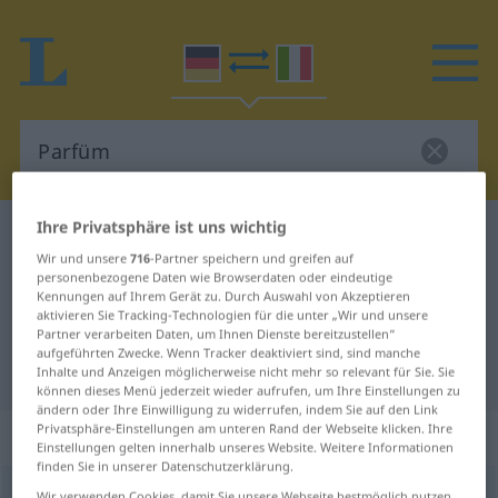
Ihre Privatsphäre ist uns wichtig
Deutsch-Italienisch Wörterbuch
Parfüm
Wir und unsere
716
-Partner speichern und greifen auf
Deutsch-Italienisch Übersetzung
personenbezogene Daten wie Browserdaten oder eindeutige
Kennungen auf Ihrem Gerät zu. Durch Auswahl von Akzeptieren
für "Parfüm"
aktivieren Sie Tracking-Technologien für die unter „Wir und unsere
Partner verarbeiten Daten, um Ihnen Dienste bereitzustellen“
aufgeführten Zwecke. Wenn Tracker deaktiviert sind, sind manche
"Parfüm" Italienisch Übersetzung
Inhalte und Anzeigen möglicherweise nicht mehr so relevant für Sie. Sie
können dieses Menü jederzeit wieder aufrufen, um Ihre Einstellungen zu
ändern oder Ihre Einwilligung zu widerrufen, indem Sie auf den Link
Privatsphäre-Einstellungen am unteren Rand der Webseite klicken. Ihre
„Parfüm“
: Neutrum
Einstellungen gelten innerhalb unseres Website. Weitere Informationen
finden Sie in unserer Datenschutzerklärung.
Parfüm
n
<
-s
;
-e
u.
-s
>
Wir verwenden Cookies, damit Sie unsere Webseite bestmöglich nutzen