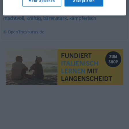
Mehr Optionen
Akzeptieren
(körperlich) stark (Hauptform)
,
kraftstrotzend
,
machtvoll
,
kräftig
,
bärenstark
,
kämpferisch
© OpenThesaurus.de