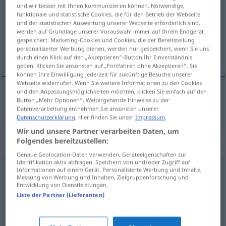
und wir besser mit Ihnen kommunizieren können. Notwendige,
funktionale und statistische Cookies, die für den Betrieb der Webseite
Übersicht aller Übersetzungen
und der statistischen Auswertung unserer Webseite erforderlich sind,
(Für mehr Details die Übersetzung anklicken/antippen)
werden auf Grundlage unserer Vorauswahl immer auf Ihrem Endgerät
gespeichert. Marketing-Cookies und Cookies, die der Bereitstellung
personalisierter Werbung dienen, werden nur gespeichert, wenn Sie uns
energico
durch einen Klick auf den „Akzeptieren“-Button Ihr Einverständnis
geben. Klicken Sie ansonsten auf „Fortfahren ohne Akzeptieren“. Sie
können Ihre Einwilligung jederzeit für zukünftige Besuche unserer
Webseite widerrufen. Wenn Sie weitere Informationen zu den Cookies
und den Anpassungsmöglichkeiten möchten, klicken Sie einfach auf den
Button „Mehr Optionen“. Weitergehende Hinweise zu der
energico
kraftvoll
Datenverarbeitung entnehmen Sie ansonsten unserer
Datenschutzerklärung
. Hier finden Sie unser
Impressum
.
Wir und unsere Partner verarbeiten Daten, um
Synonyme für "kraftvoll"
Folgendes bereitzustellen:
Genaue Geolocation-Daten verwenden. Geräteeigenschaften zur
Identifikation aktiv abfragen. Speichern von und/oder Zugriff auf
Informationen auf einem Gerät. Personalisierte Werbung und Inhalte,
kräftig
,
markig
,
prägnant
,
kernig
,
plakativ
Messung von Werbung und Inhalten, Zielgruppenforschung und
Entwicklung von Dienstleistungen.
Liste der Partner (Lieferanten)
schwungvoll
,
energiegeladen
,
energisch
,
dynamisch
,
schnittig
,
lebhaft