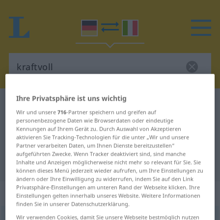
Ihre Privatsphäre ist uns wichtig
Deutsch-Italienisch Wörterbuch
kraftvoll
Wir und unsere
716
-Partner speichern und greifen auf
Deutsch-Italienisch Übersetzung
personenbezogene Daten wie Browserdaten oder eindeutige
Kennungen auf Ihrem Gerät zu. Durch Auswahl von Akzeptieren
für "kraftvoll"
aktivieren Sie Tracking-Technologien für die unter „Wir und unsere
Partner verarbeiten Daten, um Ihnen Dienste bereitzustellen“
aufgeführten Zwecke. Wenn Tracker deaktiviert sind, sind manche
"kraftvoll" Italienisch Übersetzung
Inhalte und Anzeigen möglicherweise nicht mehr so relevant für Sie. Sie
können dieses Menü jederzeit wieder aufrufen, um Ihre Einstellungen zu
ändern oder Ihre Einwilligung zu widerrufen, indem Sie auf den Link
Privatsphäre-Einstellungen am unteren Rand der Webseite klicken. Ihre
„kraftvoll“
: Adjektiv
Einstellungen gelten innerhalb unseres Website. Weitere Informationen
finden Sie in unserer Datenschutzerklärung.
Wir verwenden Cookies, damit Sie unsere Webseite bestmöglich nutzen
kraftvoll
adj