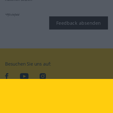
*Pflichtfeld
Feedback absenden
Besuchen Sie uns auf:
facebook
YouTube
Instagram
Langenscheidt