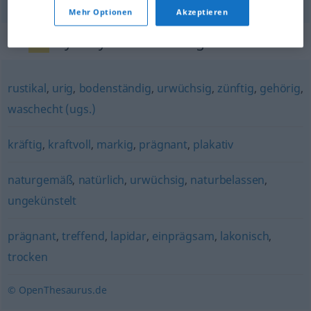
Mehr Optionen
Akzeptieren
Synonyme für "kernig"
rustikal
,
urig
,
bodenständig
,
urwüchsig
,
zünftig
,
gehörig
,
waschecht (ugs.)
kräftig
,
kraftvoll
,
markig
,
prägnant
,
plakativ
naturgemäß
,
natürlich
,
urwüchsig
,
naturbelassen
,
ungekünstelt
prägnant
,
treffend
,
lapidar
,
einprägsam
,
lakonisch
,
trocken
© OpenThesaurus.de