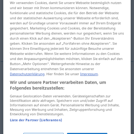
Wir verwenden Cookies, damit Sie unsere Webseite bestmöglich nutzen
und wir besser mit Ihnen kommunizieren können. Notwendige,
Übersicht aller Übersetzungen
funktionale und statistische Cookies, die für den Betrieb der Webseite
(Für mehr Details die Übersetzung anklicken/antippen)
und der statistischen Auswertung unserer Webseite erforderlich sind,
werden auf Grundlage unserer Vorauswahl immer auf Ihrem Endgerät
gespeichert. Marketing-Cookies und Cookies, die der Bereitstellung
robusto
vigoroso
personalisierter Werbung dienen, werden nur gespeichert, wenn Sie uns
durch einen Klick auf den „Akzeptieren“-Button Ihr Einverständnis
geben. Klicken Sie ansonsten auf „Fortfahren ohne Akzeptieren“. Sie
incisivo, energico
können Ihre Einwilligung jederzeit für zukünftige Besuche unserer
Webseite widerrufen. Wenn Sie weitere Informationen zu den Cookies
und den Anpassungsmöglichkeiten möchten, klicken Sie einfach auf den
Button „Mehr Optionen“. Weitergehende Hinweise zu der
Datenverarbeitung entnehmen Sie ansonsten unserer
Datenschutzerklärung
. Hier finden Sie unser
Impressum
.
robusto
kernig
kraftvoll
Wir und unsere Partner verarbeiten Daten, um
Folgendes bereitzustellen:
Genaue Geolocation-Daten verwenden. Geräteeigenschaften zur
vigoroso
kernig
urwüchsig
Identifikation aktiv abfragen. Speichern von und/oder Zugriff auf
Informationen auf einem Gerät. Personalisierte Werbung und Inhalte,
Messung von Werbung und Inhalten, Zielgruppenforschung und
Entwicklung von Dienstleistungen.
incisivo
,
energico
kernig
markig
Liste der Partner (Lieferanten)