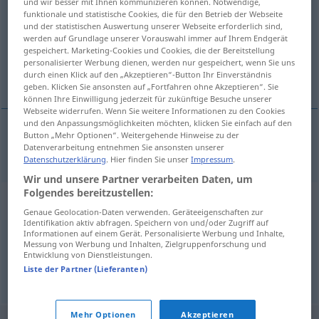
und wir besser mit Ihnen kommunizieren können. Notwendige,
funktionale und statistische Cookies, die für den Betrieb der Webseite
Übersicht aller Übersetzungen
und der statistischen Auswertung unserer Webseite erforderlich sind,
werden auf Grundlage unserer Vorauswahl immer auf Ihrem Endgerät
(Für mehr Details die Übersetzung anklicken/antippen)
gespeichert. Marketing-Cookies und Cookies, die der Bereitstellung
personalisierter Werbung dienen, werden nur gespeichert, wenn Sie uns
chiassoso, vistoso, sgargiante
durch einen Klick auf den „Akzeptieren“-Button Ihr Einverständnis
geben. Klicken Sie ansonsten auf „Fortfahren ohne Akzeptieren“. Sie
können Ihre Einwilligung jederzeit für zukünftige Besuche unserer
Webseite widerrufen. Wenn Sie weitere Informationen zu den Cookies
und den Anpassungsmöglichkeiten möchten, klicken Sie einfach auf den
Button „Mehr Optionen“. Weitergehende Hinweise zu der
chiassoso
,
vistoso
,
sgargiante
knallbunt
Datenverarbeitung entnehmen Sie ansonsten unserer
Datenschutzerklärung
. Hier finden Sie unser
Impressum
.
Wir und unsere Partner verarbeiten Daten, um
Folgendes bereitzustellen:
Synonyme für "knallbunt"
Genaue Geolocation-Daten verwenden. Geräteeigenschaften zur
Identifikation aktiv abfragen. Speichern von und/oder Zugriff auf
Informationen auf einem Gerät. Personalisierte Werbung und Inhalte,
Messung von Werbung und Inhalten, Zielgruppenforschung und
bonbonfarben
,
knallig
,
farbenprächtig
Entwicklung von Dienstleistungen.
Liste der Partner (Lieferanten)
© OpenThesaurus.de
Mehr Optionen
Akzeptieren