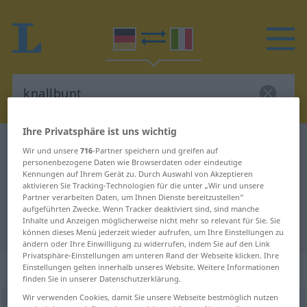
Ihre Privatsphäre ist uns wichtig
Deutsch-Italienisch Wörterbuch
knallbunt
Wir und unsere
716
-Partner speichern und greifen auf
personenbezogene Daten wie Browserdaten oder eindeutige
Deutsch-Italienisch Übersetzung
Kennungen auf Ihrem Gerät zu. Durch Auswahl von Akzeptieren
für "knallbunt"
aktivieren Sie Tracking-Technologien für die unter „Wir und unsere
Partner verarbeiten Daten, um Ihnen Dienste bereitzustellen“
aufgeführten Zwecke. Wenn Tracker deaktiviert sind, sind manche
Inhalte und Anzeigen möglicherweise nicht mehr so relevant für Sie. Sie
"knallbunt" Italienisch Übersetzung
können dieses Menü jederzeit wieder aufrufen, um Ihre Einstellungen zu
ändern oder Ihre Einwilligung zu widerrufen, indem Sie auf den Link
Privatsphäre-Einstellungen am unteren Rand der Webseite klicken. Ihre
„knallbunt“
: Adjektiv
Einstellungen gelten innerhalb unseres Website. Weitere Informationen
finden Sie in unserer Datenschutzerklärung.
Wir verwenden Cookies, damit Sie unsere Webseite bestmöglich nutzen
knallbunt
adj
UMG