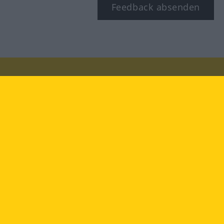
Feedback absenden
Besuchen Sie uns auf:
facebook
YouTube
Instagram
Langenscheidt
NUTZUNGSBEDINGUNGEN
DATENSCHUTZBESTIMMUNGEN