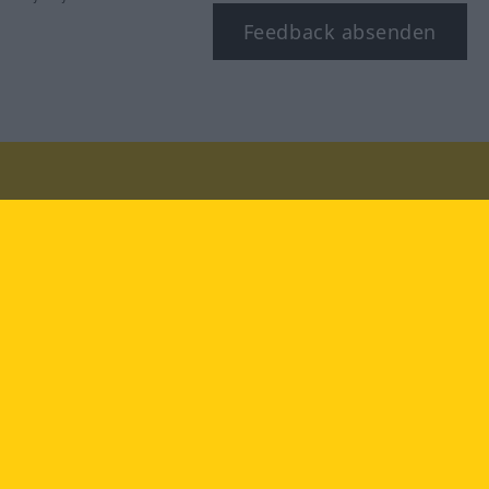
Feedback absenden
Besuchen Sie uns auf:
facebook
YouTube
Instagram
Langenscheidt
NUTZUNGSBEDINGUNGEN