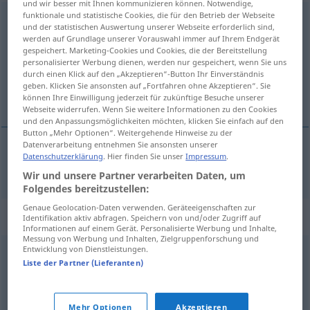
und wir besser mit Ihnen kommunizieren können. Notwendige,
funktionale und statistische Cookies, die für den Betrieb der Webseite
farbenprächtig
adj
und der statistischen Auswertung unserer Webseite erforderlich sind,
werden auf Grundlage unserer Vorauswahl immer auf Ihrem Endgerät
Übersicht aller Übersetzungen
gespeichert. Marketing-Cookies und Cookies, die der Bereitstellung
personalisierter Werbung dienen, werden nur gespeichert, wenn Sie uns
(Für mehr Details die Übersetzung anklicken/antippen)
durch einen Klick auf den „Akzeptieren“-Button Ihr Einverständnis
geben. Klicken Sie ansonsten auf „Fortfahren ohne Akzeptieren“. Sie
dai colori sfarzosi
können Ihre Einwilligung jederzeit für zukünftige Besuche unserer
Webseite widerrufen. Wenn Sie weitere Informationen zu den Cookies
und den Anpassungsmöglichkeiten möchten, klicken Sie einfach auf den
Button „Mehr Optionen“. Weitergehende Hinweise zu der
Datenverarbeitung entnehmen Sie ansonsten unserer
Datenschutzerklärung
. Hier finden Sie unser
Impressum
.
dai
colori sfarzosi
farbenprächtig
Wir und unsere Partner verarbeiten Daten, um
Folgendes bereitzustellen:
Genaue Geolocation-Daten verwenden. Geräteeigenschaften zur
Synonyme für "farbenprächtig"
Identifikation aktiv abfragen. Speichern von und/oder Zugriff auf
Informationen auf einem Gerät. Personalisierte Werbung und Inhalte,
Messung von Werbung und Inhalten, Zielgruppenforschung und
Entwicklung von Dienstleistungen.
bonbonfarben
,
knallig
,
knallbunt (ugs.)
Liste der Partner (Lieferanten)
© OpenThesaurus.de
Mehr Optionen
Akzeptieren