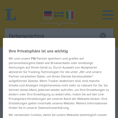
Ihre Privatsphäre ist uns wichtig
Deutsch-Italienisch Wörterbuch
farbenprächtig
Wir und unsere
716
-Partner speichern und greifen auf
Deutsch-Italienisch Übersetzung
personenbezogene Daten wie Browserdaten oder eindeutige
Kennungen auf Ihrem Gerät zu. Durch Auswahl von Akzeptieren
für "farbenprächtig"
aktivieren Sie Tracking-Technologien für die unter „Wir und unsere
Partner verarbeiten Daten, um Ihnen Dienste bereitzustellen“
aufgeführten Zwecke. Wenn Tracker deaktiviert sind, sind manche
Inhalte und Anzeigen möglicherweise nicht mehr so relevant für Sie. Sie
"farbenprächtig" Italienisch
können dieses Menü jederzeit wieder aufrufen, um Ihre Einstellungen zu
ändern oder Ihre Einwilligung zu widerrufen, indem Sie auf den Link
Übersetzung
Privatsphäre-Einstellungen am unteren Rand der Webseite klicken. Ihre
Einstellungen gelten innerhalb unseres Website. Weitere Informationen
finden Sie in unserer Datenschutzerklärung.
„farbenprächtig“
: Adjektiv
Wir verwenden Cookies, damit Sie unsere Webseite bestmöglich nutzen