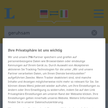
Ihre Privatsphäre ist uns wichtig
Deutsch-Italienisch Wörterbuch
geruhsam
Wir und unsere
716
-Partner speichern und greifen auf
Deutsch-Italienisch Übersetzung
personenbezogene Daten wie Browserdaten oder eindeutige
für "geruhsam"
Kennungen auf Ihrem Gerät zu. Durch Auswahl von Akzeptieren
aktivieren Sie Tracking-Technologien für die unter „Wir und unsere
Partner verarbeiten Daten, um Ihnen Dienste bereitzustellen“
aufgeführten Zwecke. Wenn Tracker deaktiviert sind, sind manche
"geruhsam" Italienisch Übersetzung
Inhalte und Anzeigen möglicherweise nicht mehr so relevant für Sie. Sie
können dieses Menü jederzeit wieder aufrufen, um Ihre Einstellungen zu
ändern oder Ihre Einwilligung zu widerrufen, indem Sie auf den Link
„geruhsam“
: Adjektiv
Privatsphäre-Einstellungen am unteren Rand der Webseite klicken. Ihre
Einstellungen gelten innerhalb unseres Website. Weitere Informationen
finden Sie in unserer Datenschutzerklärung.
geruhsam
adj