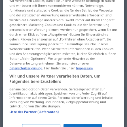
Wir verwenden Cookies, damit Sie unsere Webseite bestmöglich nutzen
und wir besser mit Ihnen kommunizieren können. Notwendige,
Übersicht aller Übersetzungen
funktionale und statistische Cookies, die für den Betrieb der Webseite
und der statistischen Auswertung unserer Webseite erforderlich sind,
(Für mehr Details die Übersetzung anklicken/antippen)
werden auf Grundlage unserer Vorauswahl immer auf Ihrem Endgerät
gespeichert. Marketing-Cookies und Cookies, die der Bereitstellung
tranquillo
personalisierter Werbung dienen, werden nur gespeichert, wenn Sie uns
durch einen Klick auf den „Akzeptieren“-Button Ihr Einverständnis
geben. Klicken Sie ansonsten auf „Fortfahren ohne Akzeptieren“. Sie
können Ihre Einwilligung jederzeit für zukünftige Besuche unserer
Webseite widerrufen. Wenn Sie weitere Informationen zu den Cookies
und den Anpassungsmöglichkeiten möchten, klicken Sie einfach auf den
tranquillo
geruhsam
Button „Mehr Optionen“. Weitergehende Hinweise zu der
Datenverarbeitung entnehmen Sie ansonsten unserer
Datenschutzerklärung
. Hier finden Sie unser
Impressum
.
Wir und unsere Partner verarbeiten Daten, um
Synonyme für "geruhsam"
Folgendes bereitzustellen:
Genaue Geolocation-Daten verwenden. Geräteeigenschaften zur
Identifikation aktiv abfragen. Speichern von und/oder Zugriff auf
Informationen auf einem Gerät. Personalisierte Werbung und Inhalte,
gemächlich
,
allmählich
,
langsam
,
ruhig
,
gemütlich
,
Messung von Werbung und Inhalten, Zielgruppenforschung und
Entwicklung von Dienstleistungen.
seelenruhig
,
gemach
Liste der Partner (Lieferanten)
friedlich
,
herzensgut
,
friedliebend
,
gütig
,
verträglich
,