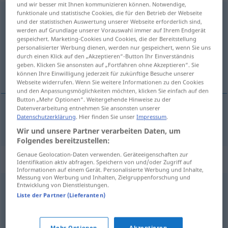
und wir besser mit Ihnen kommunizieren können. Notwendige,
funktionale und statistische Cookies, die für den Betrieb der Webseite
Beigeschmack
m
und der statistischen Auswertung unserer Webseite erforderlich sind,
werden auf Grundlage unserer Vorauswahl immer auf Ihrem Endgerät
Übersicht aller Übersetzungen
gespeichert. Marketing-Cookies und Cookies, die der Bereitstellung
(Für mehr Details die Übersetzung anklicken/antippen)
personalisierter Werbung dienen, werden nur gespeichert, wenn Sie uns
durch einen Klick auf den „Akzeptieren“-Button Ihr Einverständnis
geben. Klicken Sie ansonsten auf „Fortfahren ohne Akzeptieren“. Sie
sapore estraneo
können Ihre Einwilligung jederzeit für zukünftige Besuche unserer
Webseite widerrufen. Wenn Sie weitere Informationen zu den Cookies
und den Anpassungsmöglichkeiten möchten, klicken Sie einfach auf den
Button „Mehr Optionen“. Weitergehende Hinweise zu der
Datenverarbeitung entnehmen Sie ansonsten unserer
Datenschutzerklärung
. Hier finden Sie unser
Impressum
.
sapore
m
estraneo
Beigeschmack
Wir und unsere Partner verarbeiten Daten, um
Folgendes bereitzustellen:
Genaue Geolocation-Daten verwenden. Geräteeigenschaften zur
Synonyme für "Beigeschmack"
Identifikation aktiv abfragen. Speichern von und/oder Zugriff auf
Informationen auf einem Gerät. Personalisierte Werbung und Inhalte,
Messung von Werbung und Inhalten, Zielgruppenforschung und
Entwicklung von Dienstleistungen.
Anflug (von)
,
Geruch
,
Unterton
,
Anstrich
,
Zwischenton
Liste der Partner (Lieferanten)
(häufig: Zwischentöne)
,
Touch
Mehr Optionen
Akzeptieren