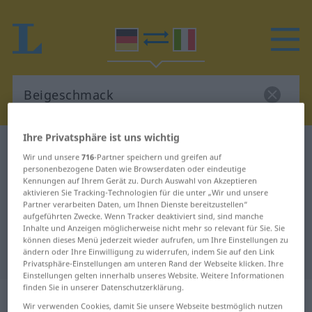
Ihre Privatsphäre ist uns wichtig
Deutsch-Italienisch Wörterbuch
Beigeschmack
Wir und unsere
716
-Partner speichern und greifen auf
Deutsch-Italienisch Übersetzung
personenbezogene Daten wie Browserdaten oder eindeutige
Kennungen auf Ihrem Gerät zu. Durch Auswahl von Akzeptieren
für "Beigeschmack"
aktivieren Sie Tracking-Technologien für die unter „Wir und unsere
Partner verarbeiten Daten, um Ihnen Dienste bereitzustellen“
aufgeführten Zwecke. Wenn Tracker deaktiviert sind, sind manche
Inhalte und Anzeigen möglicherweise nicht mehr so relevant für Sie. Sie
"Beigeschmack" Italienisch
können dieses Menü jederzeit wieder aufrufen, um Ihre Einstellungen zu
ändern oder Ihre Einwilligung zu widerrufen, indem Sie auf den Link
Übersetzung
Privatsphäre-Einstellungen am unteren Rand der Webseite klicken. Ihre
Einstellungen gelten innerhalb unseres Website. Weitere Informationen
finden Sie in unserer Datenschutzerklärung.
„Beigeschmack“
: Maskulinum
Wir verwenden Cookies, damit Sie unsere Webseite bestmöglich nutzen