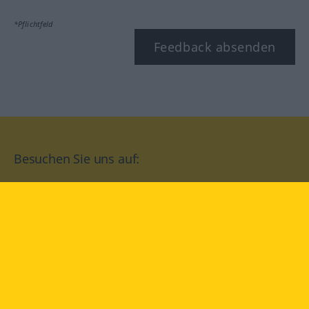
*Pflichtfeld
Feedback absenden
Besuchen Sie uns auf:
facebook
YouTube
Instagram
Langenscheidt