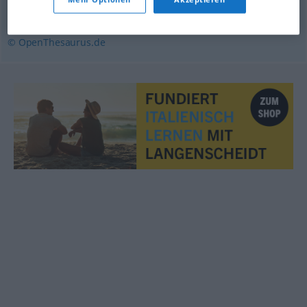
Ruch (von)
,
Anrüchigkeit
© OpenThesaurus.de