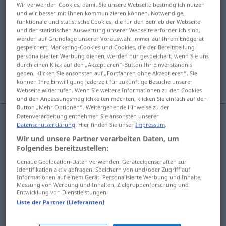
Wir verwenden Cookies, damit Sie unsere Webseite bestmöglich nutzen
und wir besser mit Ihnen kommunizieren können. Notwendige,
Übersicht aller Übersetzungen
funktionale und statistische Cookies, die für den Betrieb der Webseite
und der statistischen Auswertung unserer Webseite erforderlich sind,
(Für mehr Details die Übersetzung anklicken/antippen)
werden auf Grundlage unserer Vorauswahl immer auf Ihrem Endgerät
gespeichert. Marketing-Cookies und Cookies, die der Bereitstellung
verniciatura, mano
colore
personalisierter Werbung dienen, werden nur gespeichert, wenn Sie uns
durch einen Klick auf den „Akzeptieren“-Button Ihr Einverständnis
geben. Klicken Sie ansonsten auf „Fortfahren ohne Akzeptieren“. Sie
aspetto, aria
können Ihre Einwilligung jederzeit für zukünftige Besuche unserer
Webseite widerrufen. Wenn Sie weitere Informationen zu den Cookies
und den Anpassungsmöglichkeiten möchten, klicken Sie einfach auf den
Button „Mehr Optionen“. Weitergehende Hinweise zu der
Datenverarbeitung entnehmen Sie ansonsten unserer
Datenschutzerklärung
. Hier finden Sie unser
Impressum
.
verniciatura
f
Anstrich
Wir und unsere Partner verarbeiten Daten, um
Folgendes bereitzustellen:
mano
f
Anstrich
Genaue Geolocation-Daten verwenden. Geräteeigenschaften zur
Identifikation aktiv abfragen. Speichern von und/oder Zugriff auf
Informationen auf einem Gerät. Personalisierte Werbung und Inhalte,
Messung von Werbung und Inhalten, Zielgruppenforschung und
colore
m
Anstrich
Farbe
Entwicklung von Dienstleistungen.
Liste der Partner (Lieferanten)