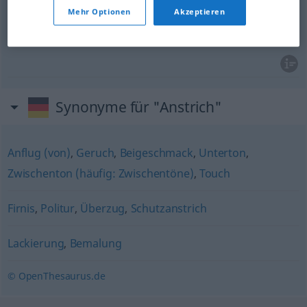
aspetto
m
Anstrich
FIG
Mehr Optionen
Akzeptieren
aria
f
Anstrich
FIG
Synonyme für "Anstrich"
Anflug (von)
,
Geruch
,
Beigeschmack
,
Unterton
,
Zwischenton (häufig: Zwischentöne)
,
Touch
Firnis
,
Politur
,
Überzug
,
Schutzanstrich
Lackierung
,
Bemalung
© OpenThesaurus.de